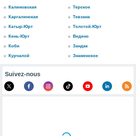
n «
Калиновская
Терское
 et
r »,
Каргалинская
Тевзана
cédez au
 et vous
Катыр-Юрт
Толстой-Юрт
z
Кень-Юрт
Ведено
ation de
Коби
Зандак
qu'ils
 nous ou
Курчалой
Знаменское
aires,
nt de
Suivez-nous
t
er le
ement
te, ainsi
per un
écifique
us
de la
 et du