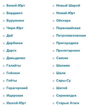
s et
Беной-Юрт
Новый Шарой
r
tement
Бердакел
Ножай-Юрт
cité
Бурунское
Ойсхара
ue
Чири-Юрт
Первомайская
lisée,
ACCEPTER
ur des
ET
Дай
Петропавловская
ions
CONTINUER
es par le
Дарбанхи
Пригородное
 cookies
Дарго
Пролетарское
PARAMÈTRES
gies
Давыденко
Саясан
es, nous
de
Галайты
Шалажи
 notre
afin de
Гойское
Шали
r à vous
Гойты
Сары-Су
r
ment des
Горагорский
Шатой
 de très
alité.
Ищерская
Серноводск
ant sur
Ишхой-Юрт
Старые Атаги