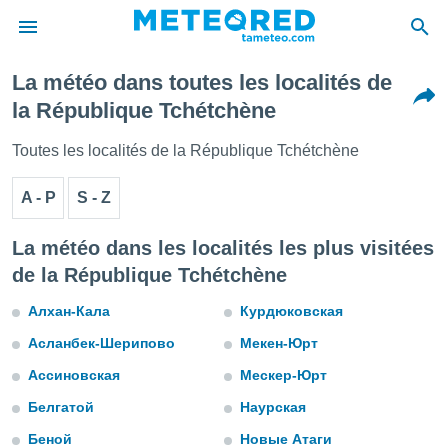
La météo dans toutes les localités de
e
la République Tchétchène
ntialité
enu de
Toutes les localités de la République Tchétchène
o.com
o.com) a
A - P
S - Z
aré par
onnels
La météo dans les localités les plus visitées
arantir
de la République Tchétchène
té des
ions
Алхан-Кала
Курдюковская
. Vous
accéder
Асланбек-Шерипово
Мекен-Юрт
e en
 les
Ассиновская
Мескер-Юрт
s :
Белгатой
Наурская
Беной
Новые Атаги
r les