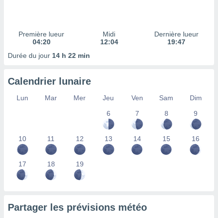
ires
ons le
ent des
es
Première lueur
Midi
Dernière lueur
 :
04:20
12:04
19:47
et/ou
Durée du jour
14 h 22 min
 à des
ions sur
eil,
Calendrier lunaire
des
limitées
Lun
Mar
Mer
Jeu
Ven
Sam
Dim
6
7
8
9
nner la
, créer
ils pour
10
11
12
13
14
15
16
ité
lisée,
des
17
18
19
our
nner des
és
lisées,
Partager les prévisions météo
s profils
enus