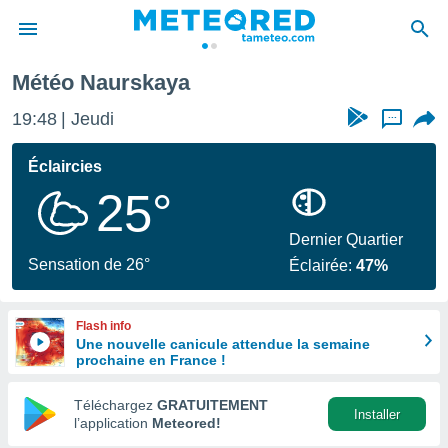
Météo Naurskaya
e
ntialité
19:48
Jeudi
...
enu de
o.com
Éclaircies
o.com) a
25°
aré par
onnels
Dernier Quartier
arantir
Sensation de 26°
Éclairée:
47%
té des
ions
. Vous
Flash info
accéder
Une nouvelle canicule attendue la semaine
e en
prochaine en France !
 les
Téléchargez
GRATUITEMENT
s :
Installer
l’application
Meteored!
r les