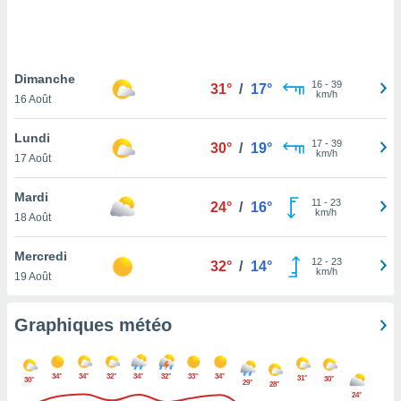
logies
e
s
Dimanche
tez pas
16
-
39
31°
/
17°
km/h
ation de
16 Août
, vous
z à
Lundi
17
-
39
30°
/
19°
à notre
km/h
17 Août
.com.
Mardi
 cas,
11
-
23
24°
/
16°
km/h
us
18 Août
ns que
s
Mercredi
12
-
23
32°
/
14°
km/h
19 Août
ires
urer la
on sur le
Graphiques météo
 seront
, et que
ies ne
34°
34°
32°
34°
32°
33°
34°
31°
30°
30°
29°
as
28°
24°