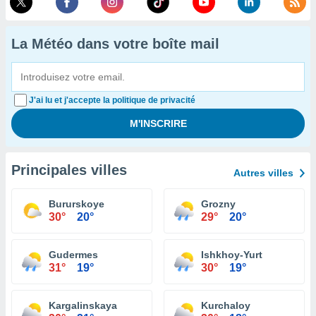
La Météo dans votre boîte mail
J'ai lu et j'accepte la politique de privacité
Principales villes
Autres villes
Bururskoye
Grozny
30°
20°
29°
20°
Gudermes
Ishkhoy-Yurt
31°
19°
30°
19°
Kargalinskaya
Kurchaloy