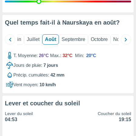
nées
lles sur
d'un
égitime,
Quel temps fait-il à Naurskaya en
août
?
vous
vous
 Pour ce
Mai
Juin
Juillet
Août
Septembre
Octobre
Novembre
ous
etirer
T. Moyenne:
26°C
Max.:
32°C
Mín:
20°C
ement
Jours de pluie:
7
jours
 opposer
ement
Précip. cumulées:
42 mm
nées à
ment en
Vent moyen:
10 km/h
 sur «
res
» ou
e
Lever et coucher du soleil
que de
kies
Lever du soleil
Coucher du soleil
ite web.
04:53
19:15
t nos