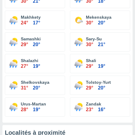
30°
21°
30°
18°
Makhkety
Mekenskaya
24°
17°
30°
20°
Samashki
Sary-Su
29°
20°
30°
21°
Shalazhi
Shali
27°
19°
29°
19°
Shelkovskaya
Tolstoy-Yurt
31°
20°
29°
20°
Urus-Martan
Zandak
28°
19°
23°
16°
Localités à proximité