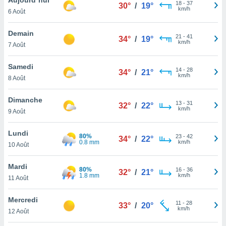
n «
18
-
37
30°
/
19°
km/h
6 Août
 et
r »,
cédez au
Demain
21
-
41
34°
/
19°
 et vous
km/h
7 Août
z
ation de
Samedi
14
-
28
34°
/
21°
km/h
8 Août
qu'ils
 nous ou
aires,
Dimanche
13
-
31
32°
/
22°
km/h
9 Août
nt de
t
Lundi
80%
23
-
42
er le
34°
/
22°
0.8 mm
km/h
10 Août
ement
te, ainsi
Mardi
80%
16
-
36
32°
/
21°
1.8 mm
km/h
per un
11 Août
écifique
us
Mercredi
11
-
28
de la
33°
/
20°
km/h
12 Août
 et du