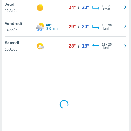
Jeudi
lisé en
11
-
25
34°
/
20°
km/h
 de
13 Août
. Vous
rouver
Vendredi
40%
13
-
30
29°
/
20°
0.3 mm
km/h
14 Août
ations
re
Samedi
que de
12
-
25
28°
/
18°
km/h
kies
15 Août
r votre
ement à
ment en
sur le
res des
kies
le au
page de
te web.
MENT,
 les