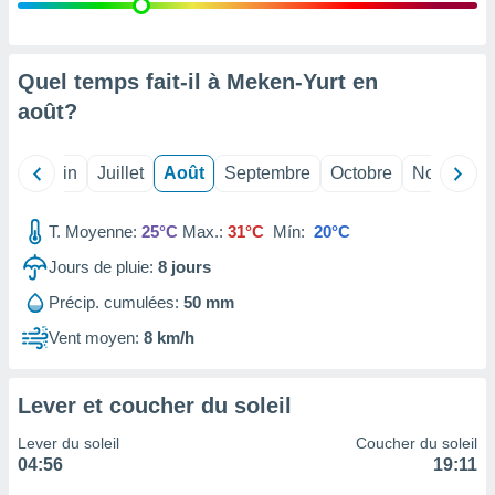
nées
lles sur
d'un
égitime,
Quel temps fait-il à Meken-Yurt en
vous
août
?
vous
 Pour ce
ous
Mai
Juin
Juillet
Août
Septembre
Octobre
Novembre
etirer
ement
T. Moyenne:
25°C
Max.:
31°C
Mín:
20°C
 opposer
ement
Jours de pluie:
8
jours
nées à
Précip. cumulées:
50 mm
ment en
 sur «
Vent moyen:
8 km/h
res
» ou
e
que de
Lever et coucher du soleil
kies
ite web.
Lever du soleil
Coucher du soleil
04:56
19:11
t nos