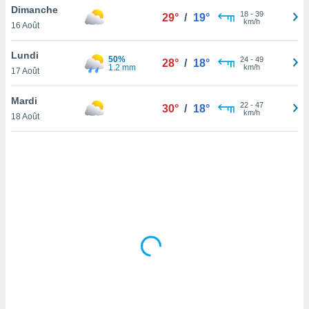
Dimanche
lisé en
18
-
39
29°
/
19°
km/h
 de
16 Août
. Vous
rouver
Lundi
50%
24
-
49
28°
/
18°
1.2 mm
km/h
17 Août
ations
re
Mardi
que de
22
-
47
30°
/
18°
km/h
kies
18 Août
r votre
ement à
ment en
sur le
res des
kies
le au
page de
te web.
MENT,
 les