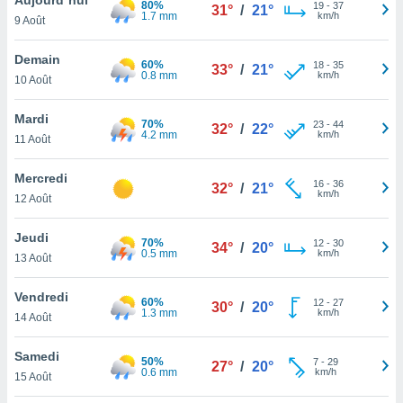
80%
n «
19
-
37
31°
/
21°
1.7 mm
km/h
9 Août
 et
r »,
cédez au
Demain
60%
18
-
35
33°
/
21°
 et vous
0.8 mm
km/h
10 Août
z
ation de
Mardi
70%
23
-
44
32°
/
22°
4.2 mm
km/h
11 Août
qu'ils
 nous ou
aires,
Mercredi
16
-
36
32°
/
21°
km/h
12 Août
nt de
t
Jeudi
70%
12
-
30
er le
34°
/
20°
0.5 mm
km/h
13 Août
ement
te, ainsi
Vendredi
60%
12
-
27
30°
/
20°
1.3 mm
km/h
per un
14 Août
écifique
us
Samedi
50%
7
-
29
de la
27°
/
20°
0.6 mm
km/h
15 Août
 et du