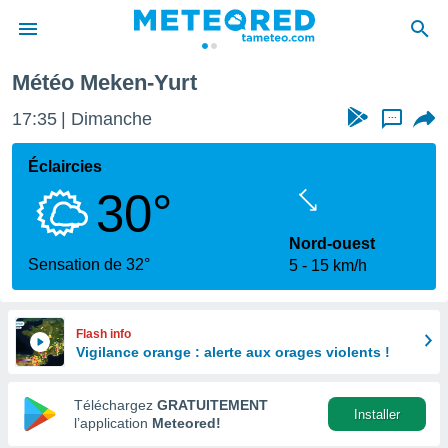
Météo Meken-Yurt
e
ntialité
17:35
Dimanche
...
enu de
o.com
Éclaircies
o.com) a
30°
aré par
onnels
Nord-ouest
arantir
Sensation de 32°
5
15 km/h
té des
ions
. Vous
accéder
Flash info
e en
Vigilance orange : alerte aux orages violents !
 les
Téléchargez
GRATUITEMENT
s :
Installer
l’application
Meteored!
r les