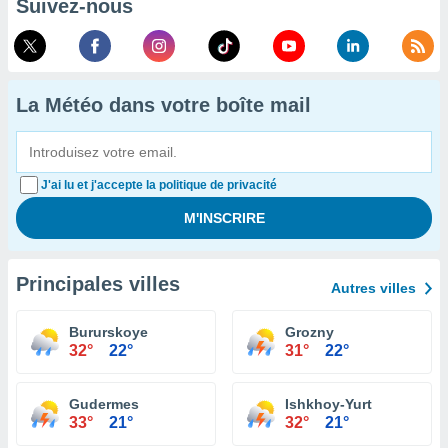
Suivez-nous
La Météo dans votre boîte mail
J'ai lu et j'accepte la politique de privacité
Principales villes
Autres villes
Bururskoye
Grozny
32°
22°
31°
22°
Gudermes
Ishkhoy-Yurt
33°
21°
32°
21°