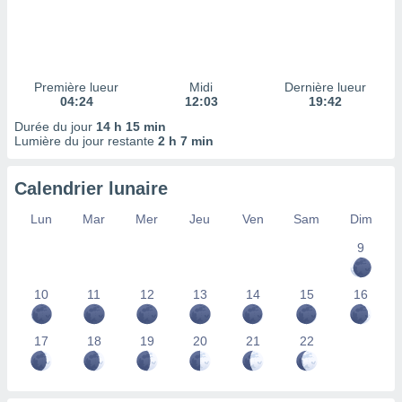
ires
ons le
ent des
es
 :
Première lueur
Midi
Dernière lueur
et/ou
04:24
12:03
19:42
 à des
Durée du jour
14 h 15 min
ions sur
Lumière du jour restante
2 h 7 min
eil,
des
limitées
Calendrier lunaire
nner la
Lun
Mar
Mer
Jeu
Ven
Sam
Dim
, créer
ils pour
9
ité
lisée,
10
11
12
13
14
15
16
des
our
nner des
17
18
19
20
21
22
és
lisées,
s profils
enus