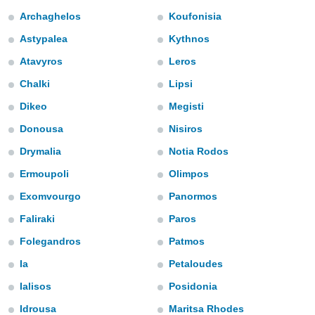
s et
Archaghelos
Koufonisia
r
tement
Astypalea
Kythnos
cité
Atavyros
Leros
ue
Chalki
Lipsi
lisée,
ACCEPTER
ur des
ET
Dikeo
Megisti
ions
CONTINUER
es par le
Donousa
Nisiros
 cookies
Drymalia
Notia Rodos
PARAMÈTRES
gies
Ermoupoli
Olimpos
es, nous
de
Exomvourgo
Panormos
 notre
afin de
Faliraki
Paros
r à vous
Folegandros
Patmos
r
ment des
Ia
Petaloudes
 de très
alité.
Ialisos
Posidonia
ant sur
Idrousa
Maritsa Rhodes