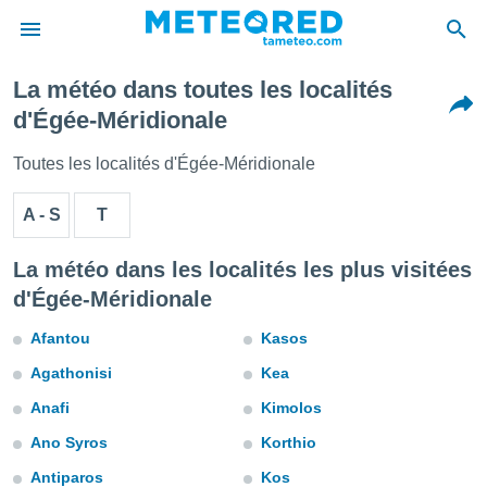
La météo dans toutes les localités
e
d'Égée-Méridionale
ntialité
enu de
Toutes les localités d'Égée-Méridionale
o.com
o.com) a
A - S
T
aré par
onnels
La météo dans les localités les plus visitées
arantir
d'Égée-Méridionale
té des
ions
Afantou
Kasos
. Vous
accéder
Agathonisi
Kea
e en
 les
Anafi
Kimolos
s :
Ano Syros
Korthio
Antiparos
Kos
r les