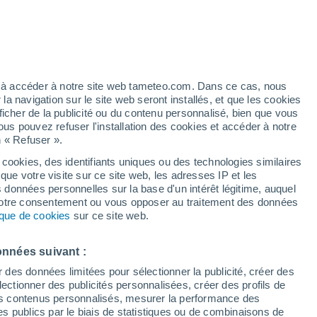
Vigilance jaune
Alerte canicule de niveau modéré à
Chalki aujourd’hui
/h
ez à accéder à notre site web tameteo.com. Dans ce cas, nous
 navigation sur le site web seront installés, et que les cookies
ficher de la publicité ou du contenu personnalisé, bien que vous
ous pouvez refuser l'installation des cookies et accéder à notre
n « Refuser ».
 cookies, des identifiants uniques ou des technologies similaires
que votre visite sur ce site web, les adresses IP et les
des températures
Radar de pluie
Satellites
Modèles
s données personnelles sur la base d'un intérêt légitime, auquel
 votre consentement ou vous opposer au traitement des données
tique de cookies
sur ce site web.
imanche
Lundi
Mardi
Mercredi
onnées suivant :
9 Août
10 Août
11 Août
12 Août
r des données limitées pour sélectionner la publicité, créer des
sélectionner des publicités personnalisées, créer des profils de
 des contenus personnalisés, mesurer la performance des
s publics par le biais de statistiques ou de combinaisons de