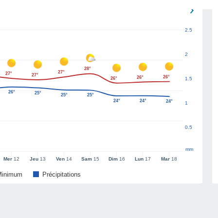
2.5
2
28°
27°
27°
27°
26°
26°
26°
1.5
26°
25°
25°
25°
24°
24°
24°
1
0.5
mm
Mer
12
Jeu
13
Ven
14
Sam
15
Dim
16
Lun
17
Mar
18
Minimum
Précipitations