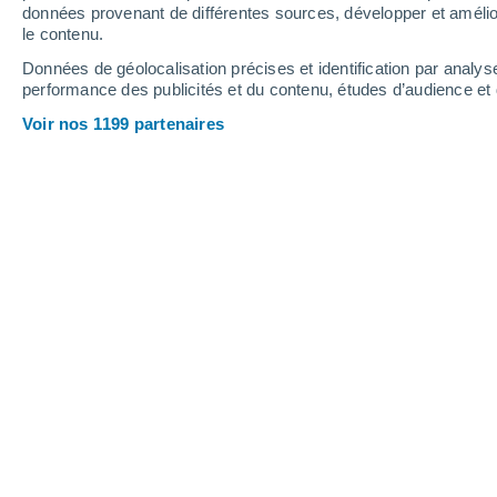
données provenant de différentes sources, développer et amélior
le contenu.
27°
/
24°
28°
/
25°
26°
/
24°
Données de géolocalisation précises et identification par analys
performance des publicités et du contenu, études d’audience e
27
-
36
km/h
22
-
30
km/h
13
20
-
28
km/h
Voir nos 1199 partenaires
Météo Chalki aujourd´hui
, 6 août
Ensoleillé
25°
17:00
T. ressentie
26°
Ensoleillé
25°
18:00
T. ressentie
27°
Ensoleillé
25°
19:00
T. ressentie
27°
Ensoleillé
25°
20:00
T. ressentie
26°