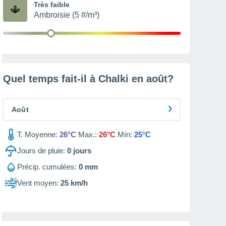
Très faible
Ambroisie (5 #/m³)
Quel temps fait-il à Chalki en
août
?
Août
T. Moyenne:
26°C
Max.:
26°C
Mín:
25°C
Jours de pluie:
0
jours
Précip. cumulées:
0 mm
Vent moyen:
25 km/h