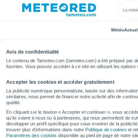
Météo
Actual
Avis de confidentialité
Le contenu de Tameteo.com (tameteo.com) a été préparé par des 
fournies. Vous pouvez accéder à ce site en utilisant les options 
Accepter les cookies et accéder gratuitement
Accueil
Grèce
Égée-Méridionale
Chalki
La publicité numérique personnalisée, basée sur des information
similaires, nous permet de financer notre activité afin de conti
Météo Chalki
qualité.
En cliquant sur le bouton « Accepter et continuer », vous accéde
16:56
Jeudi
qu'ils soient à nous ou à partenaires, qui nous permettent de sui
développer un profil spécifique pour vous montrer de la publicit
trouver plus d'informations dans notre
Politique de cookies
et re
Ensoleillé
Paramètres des cookies
disponible au pied de page de notre si