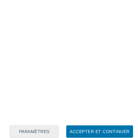
Calendrier lunaire
Lun
Mar
Mer
Jeu
Ven
Sam
Dim
6
7
8
9
10
11
12
13
14
15
16
17
18
19
PARAMÈTRES
ACCEPTER ET CONTINUER