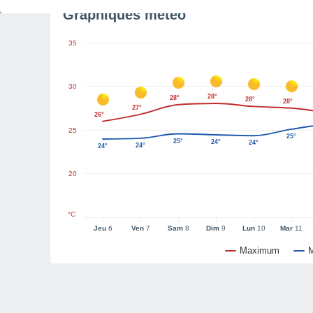
Graphiques météo
35
30
28°
28°
28°
28°
27°
26°
25
25°
25°
24°
24°
24°
24°
20
°C
Jeu
6
Ven
7
Sam
8
Dim
9
Lun
10
Mar
11
Maximum