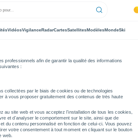
ités
Vidéos
Vigilance
Radar
Cartes
Satellites
Modèles
Monde
Ski
professionnels afin de garantir la qualité des informations
suivantes :
s collectées par le biais de cookies ou de technologies
nuer à vous proposer gratuitement des contenus de très haute
z au site web et vous acceptez l'installation de tous les cookies,
...
vre et d'analyser le comportement sur le site, ainsi que de
é et du contenu personnalisé en fonction de celui-ci. Vous pouvez
Heure par heure
tirer votre consentement à tout moment en cliquant sur le bouton
Ciel dégagé dans les prochaines
te web.
heures