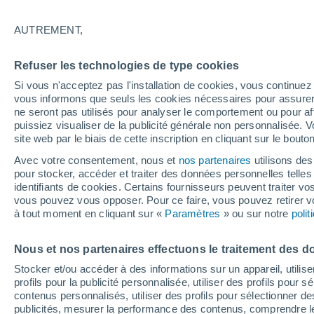
25°
AUTREMENT,
Ouest
Refuser les technologies de type cookies
Sensation de 26°
19
-
26 km
Si vous n'acceptez pas l'installation de cookies, vous continu
vous informons que seuls les cookies nécessaires pour assurer la
ne seront pas utilisés pour analyser le comportement ou pour af
puissiez visualiser de la publicité générale non personnalisée. V
Flash info
site web par le biais de cette inscription en cliquant sur le bouto
Une nouvelle canicule attendue la semaine
prochaine en France !
Avec votre consentement, nous et
nos partenaires
utilisons des
pour stocker, accéder et traiter des données personnelles telles 
Météo 1 - 7 jours
Heure par heure
Actualité
Carte 
identifiants de cookies. Certains fournisseurs peuvent traiter vo
vous pouvez vous opposer. Pour ce faire, vous pouvez retirer
à tout moment en cliquant sur «
Paramètres
» ou sur notre
poli
Demain
Samedi
D
Aujourd´hui
Nous et nos partenaires effectuons le traitement des d
7 Août
8 Août
6 Août
Stocker et/ou accéder à des informations sur un appareil, utilise
profils pour la publicité personnalisée, utiliser des profils pour 
contenus personnalisés, utiliser des profils pour sélectionner
publicités, mesurer la performance des contenus, comprendre le