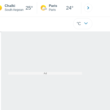
Chalki
Paris
Montpelli
25°
24°
South Aegean
Paris
Hérault
°C