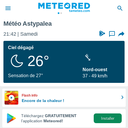
Météo Astypalea
e
ntialité
21:42
Samedi
...
enu de
o.com
Ciel dégagé
o.com) a
26°
aré par
onnels
Nord-ouest
arantir
Sensation de 27°
37
49 km/h
té des
ions
. Vous
accéder
Flash info
e en
Encore de la chaleur !
 les
Téléchargez
GRATUITEMENT
s :
Installer
l’application
Meteored!
r les