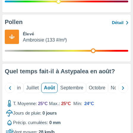
nées
lles sur
d'un
égitime,
Pollen
Détail
vous
vous
Élevé
 Pour ce
Ambroisie (133 #/m³)
ous
etirer
ement
 opposer
Quel temps fait-il à Astypalea en
août
?
ement
nées à
ment en
Mai
Juin
Juillet
Août
Septembre
Octobre
Novembre
 sur «
res
» ou
e
T. Moyenne:
25°C
Max.:
25°C
Mín:
24°C
que de
kies
Jours de pluie:
0
jours
ite web.
Précip. cumulées:
0 mm
t nos
Vent moyen:
28 km/h