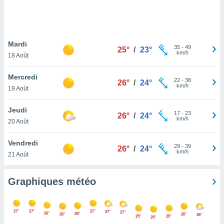
logies
e
s
Mardi
tez pas
35
-
49
25°
/
23°
km/h
ation de
18 Août
, vous
z à
Mercredi
22
-
38
26°
/
24°
à notre
km/h
19 Août
.com.
Jeudi
 cas,
17
-
23
26°
/
24°
km/h
us
20 Août
ns que
s
Vendredi
29
-
39
26°
/
24°
km/h
21 Août
ires
urer la
on sur le
Graphiques météo
 seront
, et que
ies ne
27°
27°
27°
27°
27°
26°
26°
26°
26°
as
26°
25°
25°
25°