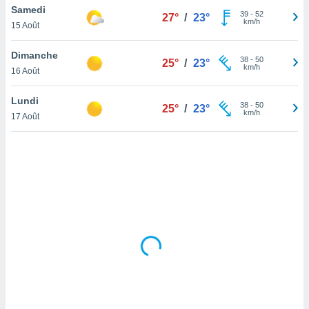
Samedi
lisé en
39
-
52
27°
/
23°
km/h
 de
15 Août
. Vous
rouver
Dimanche
38
-
50
25°
/
23°
km/h
16 Août
ations
re
Lundi
que de
38
-
50
25°
/
23°
km/h
kies
17 Août
r votre
ement à
ment en
sur le
res des
kies
le au
page de
te web.
MENT,
 les