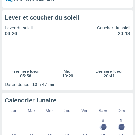
ires
ons le
ent des
Lever et coucher du soleil
es
 :
Lever du soleil
Coucher du soleil
et/ou
06:26
20:13
 à des
ions sur
eil,
des
limitées
Première lueur
Midi
Dernière lueur
nner la
05:58
13:20
20:41
, créer
ils pour
Durée du jour
13 h 47 min
ité
lisée,
Calendrier lunaire
des
our
Lun
Mar
Mer
Jeu
Ven
Sam
Dim
nner des
és
8
9
lisées,
s profils
enus