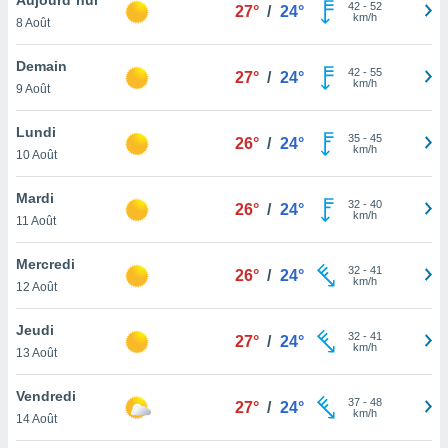
n «
42
-
52
27°
/
24°
km/h
8 Août
 et
r »,
cédez au
Demain
42
-
55
27°
/
24°
 et vous
km/h
9 Août
z
ation de
Lundi
35
-
45
26°
/
24°
km/h
10 Août
qu'ils
 nous ou
aires,
Mardi
32
-
40
26°
/
24°
km/h
11 Août
nt de
t
Mercredi
32
-
41
er le
26°
/
24°
km/h
12 Août
ement
te, ainsi
Jeudi
32
-
41
27°
/
24°
km/h
per un
13 Août
écifique
us
Vendredi
37
-
48
de la
27°
/
24°
km/h
14 Août
 et du