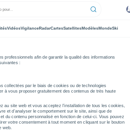
ités
Vidéos
Vigilance
Radar
Cartes
Satellites
Modèles
Monde
Ski
professionnels afin de garantir la qualité des informations
suivantes :
as
Semaine prochaine
s collectées par le biais de cookies ou de technologies
nuer à vous proposer gratuitement des contenus de très haute
urs
z au site web et vous acceptez l'installation de tous les cookies,
...
vre et d'analyser le comportement sur le site, ainsi que de
é et du contenu personnalisé en fonction de celui-ci. Vous pouvez
Heure par heure
tirer votre consentement à tout moment en cliquant sur le bouton
Intervalles nuageux dans les
te web.
prochaines heures