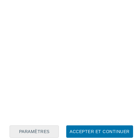
Calendrier lunaire
Lun
Mar
Mer
Jeu
Ven
Sam
Dim
8
9
10
11
12
13
14
15
16
17
18
19
20
21
PARAMÈTRES
ACCEPTER ET CONTINUER