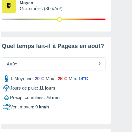
Moyen
Graminées (30 #/m³)
Quel temps fait-il à Pageas en
août
?
Août
T. Moyenne:
20°C
Max.:
25°C
Mín:
14°C
Jours de pluie:
11
jours
Précip. cumulées:
76 mm
Vent moyen:
9 km/h