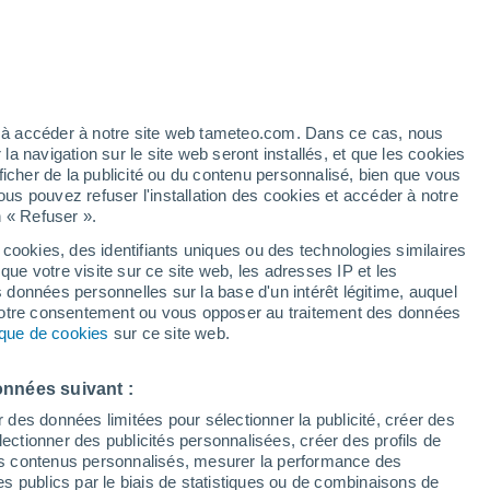
artier
4%
ez à accéder à notre site web tameteo.com. Dans ce cas, nous
 navigation sur le site web seront installés, et que les cookies
ficher de la publicité ou du contenu personnalisé, bien que vous
ous pouvez refuser l'installation des cookies et accéder à notre
n « Refuser ».
de
 cookies, des identifiants uniques ou des technologies similaires
que votre visite sur ce site web, les adresses IP et les
 de couverture nuageuse
Radar de pluie
Satellites
Modèles
s données personnelles sur la base d'un intérêt légitime, auquel
 votre consentement ou vous opposer au traitement des données
tique de cookies
sur ce site web.
Mardi
Mercredi
Jeudi
Vendredi
onnées suivant :
18 Août
19 Août
20 Août
21 Août
r des données limitées pour sélectionner la publicité, créer des
sélectionner des publicités personnalisées, créer des profils de
 des contenus personnalisés, mesurer la performance des
s publics par le biais de statistiques ou de combinaisons de