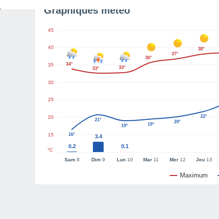
Graphiques météo
45
40
38°
37°
36°
34°
35
33°
33°
30
25
22°
20
21°
20°
19°
19°
15
16°
3.4
0.2
0.1
°C
Sam
8
Dim
9
Lun
10
Mar
11
Mer
12
Jeu
13
Maximum