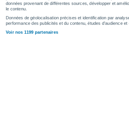
données provenant de différentes sources, développer et amélior
le contenu.
30°
/
19°
27°
/
17°
35°
/
21°
Données de géolocalisation précises et identification par analys
performance des publicités et du contenu, études d’audience e
14
-
37
km/h
15
-
39
km/h
12
18
-
42
km/h
Voir nos 1199 partenaires
Samedi 15 août
Ciel dégagé
26°
02:00
T. ressentie
26°
Ciel dégagé
23°
05:00
T. ressentie
25°
Éclaircies
22°
08:00
T. ressentie
22°
Éclaircies
27°
11:00
T. ressentie
27°