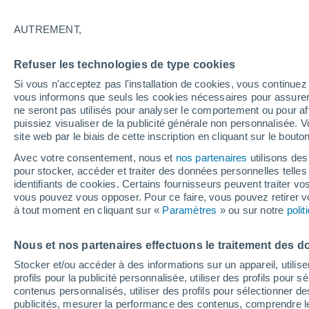
18°
AUTREMENT,
Dernier Qu
Refuser les technologies de type cookies
Éclairée:
2
Sensation de 18°
Si vous n'acceptez pas l'installation de cookies, vous continu
vous informons que seuls les cookies nécessaires pour assurer la
ne seront pas utilisés pour analyser le comportement ou pour af
puissiez visualiser de la publicité générale non personnalisée. V
Actualité
site web par le biais de cette inscription en cliquant sur le bouto
Le réchauffement climatique modifie le goût 
nos aliments
Avec votre consentement, nous et
nos partenaires
utilisons des
pour stocker, accéder et traiter des données personnelles telles 
Météo 1 - 7 jours
Heure par heure
Actualité
Carte
identifiants de cookies. Certains fournisseurs peuvent traiter vo
vous pouvez vous opposer. Pour ce faire, vous pouvez retirer
à tout moment en cliquant sur «
Paramètres
» ou sur notre
poli
Dimanche
Lundi
Samedi
Nous et nos partenaires effectuons le traitement des d
16 Août
17 Août
15 Août
Stocker et/ou accéder à des informations sur un appareil, utilise
profils pour la publicité personnalisée, utiliser des profils pour 
contenus personnalisés, utiliser des profils pour sélectionner
publicités, mesurer la performance des contenus, comprendre le