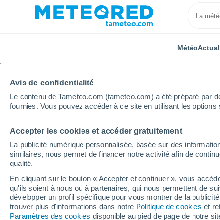
Météo
Actual
Avis de confidentialité
Le contenu de Tameteo.com (tameteo.com) a été préparé par des 
fournies. Vous pouvez accéder à ce site en utilisant les options 
Accepter les cookies et accéder gratuitement
Accueil
Nouvelle-Aquitaine
Haute-Vienne
Page
La publicité numérique personnalisée, basée sur des information
similaires, nous permet de financer notre activité afin de conti
Météo Pageas 8 - 14 jo
qualité.
En cliquant sur le bouton « Accepter et continuer », vous accéde
05:02
Samedi
qu'ils soient à nous ou à partenaires, qui nous permettent de sui
développer un profil spécifique pour vous montrer de la publicit
trouver plus d'informations dans notre
Politique de cookies
et re
Éclaircies
Paramètres des cookies
disponible au pied de page de notre si