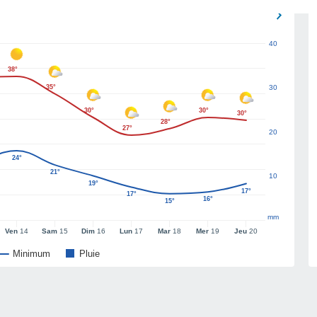
40
38°
35°
30
30°
30°
30°
28°
27°
20
24°
21°
10
19°
17°
17°
16°
15°
mm
Ven
14
Sam
15
Dim
16
Lun
17
Mar
18
Mer
19
Jeu
20
Minimum
Pluie