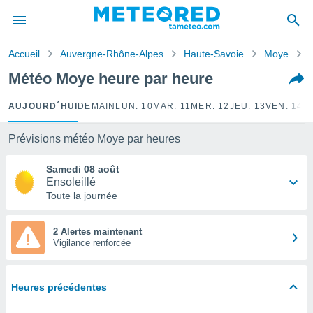
e
ntialité
Accueil
Auvergne-Rhône-Alpes
Haute-Savoie
Moye
enu de
o.com
Météo Moye heure par heure
o.com) a
aré par
AUJOURD´HUI
DEMAIN
LUN. 10
MAR. 11
MER. 12
JEU. 13
VEN. 14
S
onnels
arantir
Prévisions météo Moye par heures
té des
ions
Samedi 08 août
. Vous
Ensoleillé
accéder
Toute la journée
e en
 les
2 Alertes maintenant
Vigilance renforcée
s :
r les
s et
Heures précédentes
r
tement