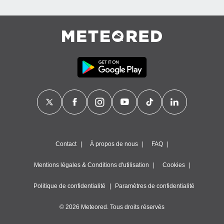
égitime,
vous
vous
 Pour ce
ous
etirer
ement
 opposer
ement
nées à
ment en
 sur «
res
» ou
e
Contact
À propos de nous
FAQ
que de
kies
Mentions légales & Conditions d'utilisation
Cookies
ite web.
Politique de confidentialité
Paramètres de confidentialité
t nos
ires
ons le
© 2026 Meteored. Tous droits réservés
ent des