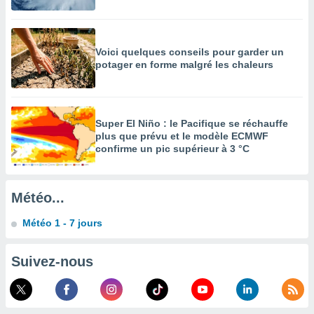
enaires
s des
 des
Voici quelques conseils pour garder un
nts
potager en forme malgré les chaleurs
 ou des
gies
es pour
 accéder
r des
Super El Niño : le Pacifique se réchauffe
plus que prévu et le modèle ECMWF
confirme un pic supérieur à 3 °C
lles
ue votre
r ce site
Météo...
 IP et
ifiants
Météo 1 - 7 jours
es.
eurs
Suivez-nous
traiter
nées
lles sur
d'un