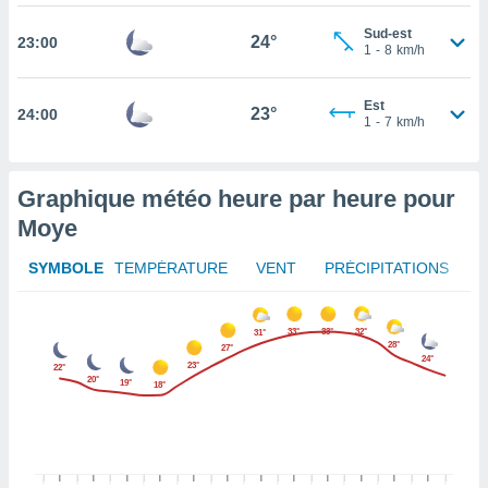
rouver
Sud-est
24°
23:00
1
-
8
km/h
ations
re
que de
Est
23°
24:00
kies
1
-
7
km/h
r votre
ement à
ment en
Graphique météo heure par heure pour
sur le
Moye
res des
kies
SYMBOLE
TEMPÉRATURE
VENT
PRÉCIPITATIONS
le au
page de
te web.
33°
33°
32°
31°
28°
27°
24°
23°
MENT,
22°
20°
19°
18°
 les
logies
e
s