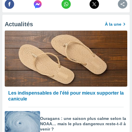
afficher
licité ou
enu
lisé,
e vous
Actualités
À la une
r de la
 non
lisée.
uvez
ation des
et
à notre
 par le
 cette
Les indispensables de l'été pour mieux supporter la
ion en
canicule
sur le
«
».
Ouragans : une saison plus calme selon la
tre
NOAA… mais le plus dangereux reste-t-il à
ement,
venir ?