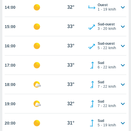
Ouest
32°
14:00
cité
1
-
19
km/h
ue
lisée,
ACCEPTER
ur des
Sud-ouest
33°
15:00
ET
3
-
20
km/h
ions
CONTINUER
es par le
 cookies
Sud-ouest
33°
16:00
PARAMÈTRES
5
-
22
km/h
gies
es, nous
de
Sud
33°
17:00
6
-
22
km/h
 notre
afin de
r à vous
Sud
33°
18:00
r
7
-
22
km/h
ment des
 de très
Sud
alité.
32°
19:00
7
-
22
km/h
ant sur
n «
Sud
 et
31°
20:00
5
-
19
km/h
r »,