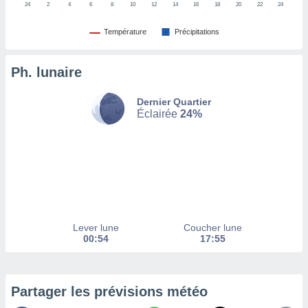
24
2
4
6
8
10
12
14
16
18
20
22
24
tez pas
Température
Précipitations
ation de
, vous
z à
Ph. lunaire
à notre
.com.
Dernier Quartier
Éclairée
24%
 cas,
us
ns que
s
ires
urer la
on sur le
 seront
Lever lune
Coucher lune
, et que
00:54
17:55
ies ne
as
pour
 le
Partager les prévisions météo
ement