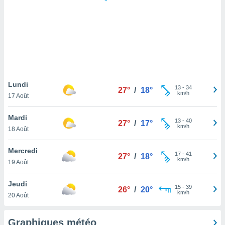
logies
e
s
tez pas
ation de
, vous
z à
à notre
Lundi
13
-
34
27°
/
18°
km/h
17 Août
.com.
 cas,
Mardi
13
-
40
us
27°
/
17°
km/h
18 Août
ns que
s
Mercredi
17
-
41
27°
/
18°
ires
km/h
19 Août
urer la
on sur le
Jeudi
15
-
39
 seront
26°
/
20°
km/h
20 Août
, et que
ies ne
as
Graphiques météo