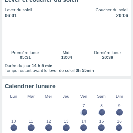
ires
ons le
Lever du soleil
Coucher du soleil
ent des
06:01
20:06
es
 :
et/ou
 à des
ions sur
eil,
Première lueur
Midi
Dernière lueur
des
05:31
13:04
20:36
limitées
Durée du jour
14 h 5 min
Temps restant avant le lever de soleil
3h 55min
nner la
, créer
ils pour
Calendrier lunaire
ité
lisée,
Lun
Mar
Mer
Jeu
Ven
Sam
Dim
des
our
7
8
9
nner des
és
10
11
12
13
14
15
16
lisées,
s profils
enus