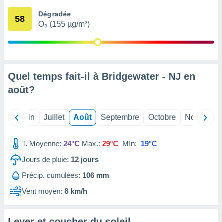
nées
Dégradée
lles sur
58
O₃ (155 µg/m³)
d'un
égitime,
vous
vous
 Pour ce
ous
Quel temps fait-il à Bridgewater - NJ en
etirer
août
?
ement
 opposer
Mai
Juin
Juillet
Août
Septembre
Octobre
Novembre
ement
nées à
ment en
T. Moyenne:
24°C
Max.:
29°C
Mín:
19°C
 sur «
res
» ou
Jours de pluie:
12
jours
e
Précip. cumulées:
106 mm
que de
kies
Vent moyen:
8 km/h
ite web.
t nos
Lever et coucher du soleil