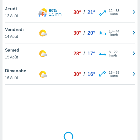
lisé en
Jeudi
 de
60%
12
-
33
30°
/
21°
1.5 mm
km/h
13 Août
. Vous
rouver
Vendredi
16
-
44
30°
/
20°
ations
km/h
14 Août
re
que de
Samedi
kies
8
-
22
28°
/
17°
km/h
15 Août
r votre
ement à
ment en
Dimanche
13
-
33
30°
/
16°
sur le
km/h
16 Août
res des
kies
le au
page de
te web.
MENT,
 les