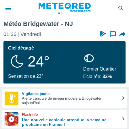
Météo Bridgewater - NJ
e
ntialité
01:36
Vendredi
...
enu de
o.com
Ciel dégagé
o.com) a
24°
aré par
onnels
Dernier Quartier
arantir
Sensation de 23°
Éclairée:
32%
té des
ions
. Vous
Vigilance jaune
accéder
Alerte canicule de niveau modéré à Bridgewater
e en
aujourd’hui
 les
Flash info
s :
Une nouvelle canicule attendue la semaine
prochaine en France !
r les