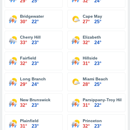
29°
25°
32°
24°
Bridgewater
Cape May
30°
22°
27°
25°
Cherry Hill
Elizabeth
33°
23°
32°
24°
Fairfield
Hillside
32°
23°
31°
23°
Long Branch
Miami Beach
29°
24°
28°
25°
New Brunswick
Parsippany-Troy Hills
32°
23°
31°
22°
Plainfield
Princeton
31°
23°
32°
23°