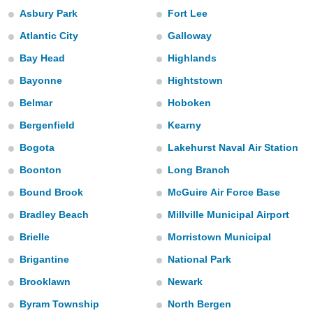
s et
Asbury Park
Fort Lee
r
Atlantic City
Galloway
tement
cité
Bay Head
Highlands
ue
Bayonne
Hightstown
lisée,
ACCEPTER
ur des
Belmar
Hoboken
ET
ions
CONTINUER
es par le
Bergenfield
Kearny
 cookies
Bogota
Lakehurst Naval Air Station
PARAMÈTRES
gies
Boonton
Long Branch
es, nous
de
Bound Brook
McGuire Air Force Base
 notre
Bradley Beach
Millville Municipal Airport
afin de
r à vous
Brielle
Morristown Municipal
r
ment des
Brigantine
National Park
 de très
Brooklawn
Newark
alité.
Byram Township
North Bergen
ant sur