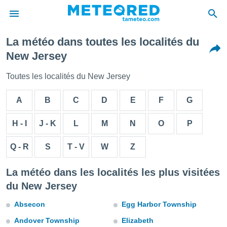
La météo dans toutes les localités du
e
New Jersey
ntialité
enu de
Toutes les localités du New Jersey
o.com
o.com) a
A
B
C
D
E
F
G
aré par
onnels
H - I
J - K
L
M
N
O
P
arantir
té des
Q - R
S
T - V
W
Z
ions
. Vous
accéder
La météo dans les localités les plus visitées
e en
du New Jersey
 les
Absecon
Egg Harbor Township
s :
Andover Township
Elizabeth
r les