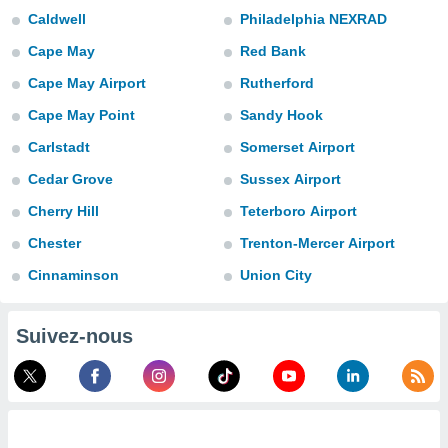
n «
Caldwell
Philadelphia NEXRAD
 et
r »,
Cape May
Red Bank
cédez au
 et vous
Cape May Airport
Rutherford
z
Cape May Point
Sandy Hook
ation de
Carlstadt
Somerset Airport
qu'ils
 nous ou
Cedar Grove
Sussex Airport
aires,
Cherry Hill
Teterboro Airport
nt de
Chester
Trenton-Mercer Airport
t
er le
Cinnaminson
Union City
ement
te, ainsi
Suivez-nous
per un
écifique
us
de la
 et du