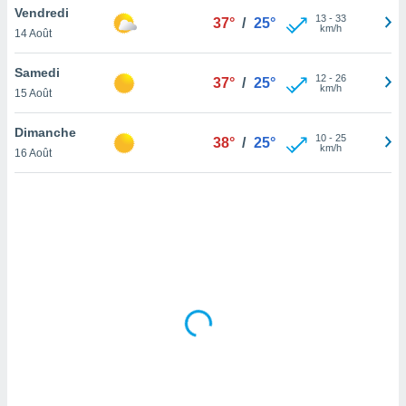
Vendredi
lisé en
13
-
33
37°
/
25°
km/h
 de
14 Août
. Vous
rouver
Samedi
12
-
26
37°
/
25°
km/h
15 Août
ations
re
Dimanche
que de
10
-
25
38°
/
25°
km/h
kies
16 Août
r votre
ement à
ment en
sur le
res des
kies
le au
page de
te web.
MENT,
 les