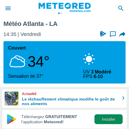
Météo Atlanta - LA
e
ntialité
14:35
Vendredi
...
enu de
o.com
Couvert
o.com) a
34°
aré par
onnels
UV
3 Modéré
arantir
Sensation de 37°
FPS
6-10
té des
ions
. Vous
Actualité
accéder
Le réchauffement climatique modifie le goût de
e en
nos aliments
 les
Téléchargez
GRATUITEMENT
s :
Installer
l’application
Meteored!
r les