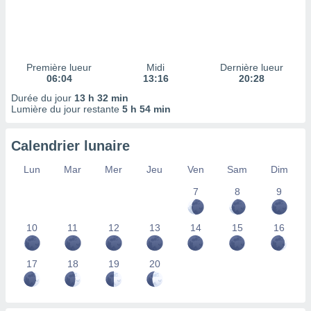
ires
ons le
ent des
es
 :
Première lueur
Midi
Dernière lueur
et/ou
06:04
13:16
20:28
 à des
Durée du jour
13 h 32 min
ions sur
Lumière du jour restante
5 h 54 min
eil,
des
limitées
Calendrier lunaire
nner la
Lun
Mar
Mer
Jeu
Ven
Sam
Dim
, créer
ils pour
7
8
9
ité
lisée,
10
11
12
13
14
15
16
des
our
nner des
17
18
19
20
és
lisées,
s profils
enus