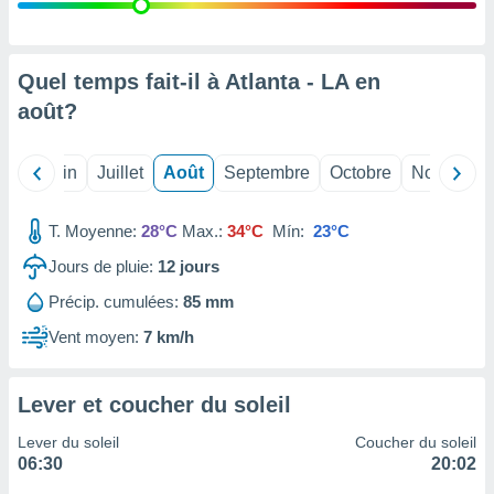
nées
lles sur
d'un
égitime,
Quel temps fait-il à Atlanta - LA en
vous
août
?
vous
 Pour ce
ous
Mai
Juin
Juillet
Août
Septembre
Octobre
Novembre
etirer
ement
T. Moyenne:
28°C
Max.:
34°C
Mín:
23°C
 opposer
ement
Jours de pluie:
12
jours
nées à
Précip. cumulées:
85 mm
ment en
 sur «
Vent moyen:
7 km/h
res
» ou
e
que de
Lever et coucher du soleil
kies
ite web.
Lever du soleil
Coucher du soleil
06:30
20:02
t nos