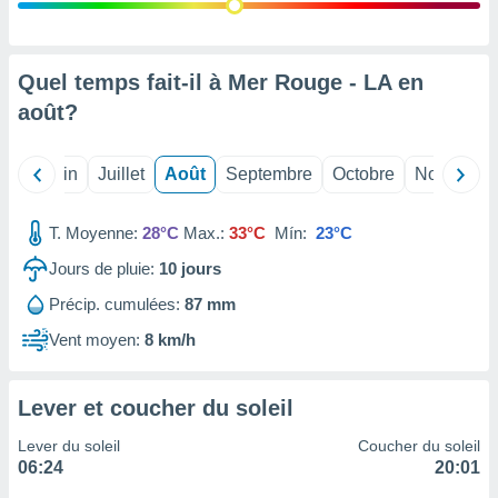
nées
lles sur
d'un
égitime,
Quel temps fait-il à Mer Rouge - LA en
vous
août
?
vous
 Pour ce
ous
Mai
Juin
Juillet
Août
Septembre
Octobre
Novembre
etirer
ement
T. Moyenne:
28°C
Max.:
33°C
Mín:
23°C
 opposer
ement
Jours de pluie:
10
jours
nées à
Précip. cumulées:
87 mm
ment en
 sur «
Vent moyen:
8 km/h
res
» ou
e
que de
Lever et coucher du soleil
kies
ite web.
Lever du soleil
Coucher du soleil
06:24
20:01
t nos