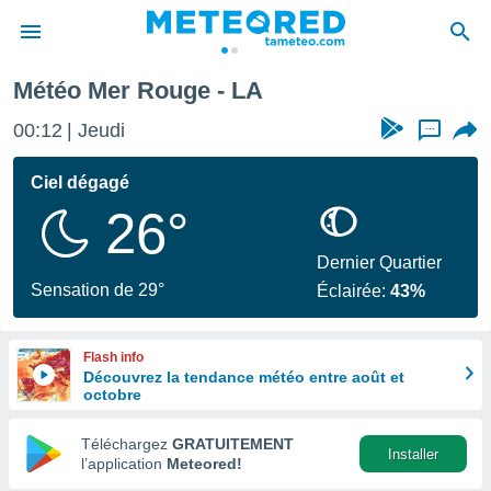
Météo Mer Rouge - LA
e
ntialité
00:12
Jeudi
...
enu de
o.com
Ciel dégagé
o.com) a
26°
aré par
onnels
Dernier Quartier
arantir
Sensation de 29°
Éclairée:
43%
té des
ions
. Vous
Flash info
accéder
Découvrez la tendance météo entre août et
e en
octobre
 les
Téléchargez
GRATUITEMENT
s :
Installer
l’application
Meteored!
r les