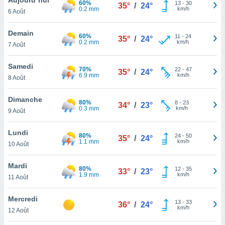
60%
n «
13
-
30
35°
/
24°
0.2 mm
km/h
6 Août
 et
r »,
cédez au
Demain
60%
11
-
24
35°
/
24°
 et vous
0.2 mm
km/h
7 Août
z
ation de
Samedi
70%
22
-
47
35°
/
24°
6.9 mm
km/h
8 Août
qu'ils
 nous ou
aires,
Dimanche
80%
8
-
23
34°
/
23°
0.3 mm
km/h
9 Août
nt de
t
Lundi
80%
24
-
50
er le
35°
/
24°
1.1 mm
km/h
10 Août
ement
te, ainsi
Mardi
80%
12
-
35
33°
/
23°
1.9 mm
km/h
per un
11 Août
écifique
us
Mercredi
13
-
33
de la
36°
/
24°
km/h
12 Août
 et du