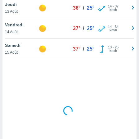
Jeudi
lisé en
14
-
37
36°
/
25°
km/h
 de
13 Août
. Vous
rouver
Vendredi
14
-
34
37°
/
25°
km/h
14 Août
ations
re
Samedi
que de
13
-
25
37°
/
25°
km/h
kies
15 Août
r votre
ement à
ment en
sur le
res des
kies
le au
page de
te web.
MENT,
 les