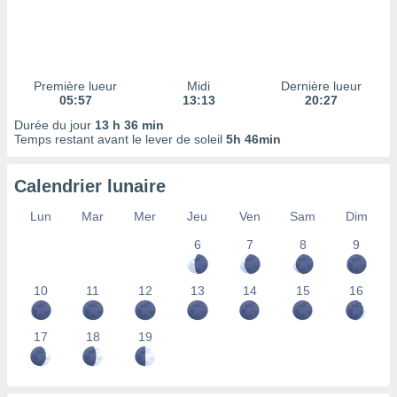
ires
ons le
ent des
es
 :
Première lueur
Midi
Dernière lueur
et/ou
05:57
13:13
20:27
 à des
Durée du jour
13 h 36 min
ions sur
Temps restant avant le lever de soleil
5h 46min
eil,
des
limitées
Calendrier lunaire
nner la
Lun
Mar
Mer
Jeu
Ven
Sam
Dim
, créer
ils pour
6
7
8
9
ité
lisée,
10
11
12
13
14
15
16
des
our
nner des
17
18
19
és
lisées,
s profils
enus