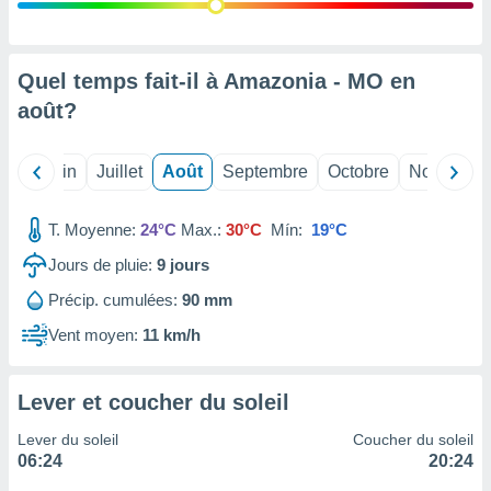
nées
lles sur
d'un
égitime,
Quel temps fait-il à Amazonia - MO en
vous
août
?
vous
 Pour ce
ous
Mai
Juin
Juillet
Août
Septembre
Octobre
Novembre
etirer
ement
T. Moyenne:
24°C
Max.:
30°C
Mín:
19°C
 opposer
ement
Jours de pluie:
9
jours
nées à
Précip. cumulées:
90 mm
ment en
 sur «
Vent moyen:
11 km/h
res
» ou
e
que de
Lever et coucher du soleil
kies
ite web.
Lever du soleil
Coucher du soleil
06:24
20:24
t nos