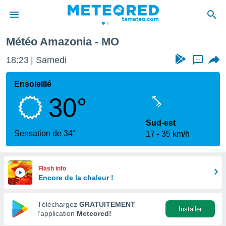
Météo Amazonia - MO
e
ntialité
18:23
Samedi
...
enu de
o.com
Ensoleillé
o.com) a
30°
aré par
onnels
Sud-est
arantir
Sensation de 34°
17
35 km/h
té des
ions
. Vous
accéder
Flash info
e en
Encore de la chaleur !
 les
Téléchargez
GRATUITEMENT
s :
Installer
l’application
Meteored!
r les