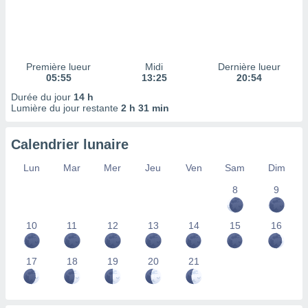
ires
ons le
ent des
es
 :
Première lueur
Midi
Dernière lueur
et/ou
05:55
13:25
20:54
 à des
Durée du jour
14 h
ions sur
Lumière du jour restante
2 h 31 min
eil,
des
limitées
Calendrier lunaire
nner la
Lun
Mar
Mer
Jeu
Ven
Sam
Dim
, créer
ils pour
8
9
ité
lisée,
10
11
12
13
14
15
16
des
our
nner des
17
18
19
20
21
és
lisées,
s profils
enus