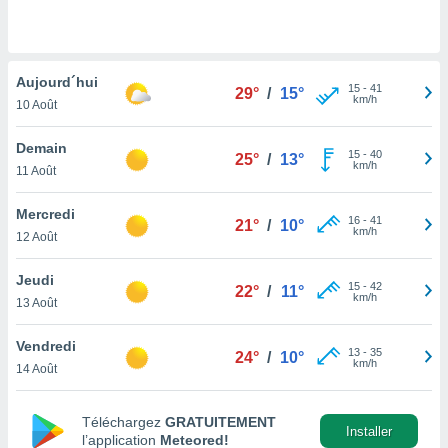
n «
 et
r »,
cédez au
Aujourd´hui
 et vous
15
-
41
29°
/
15°
km/h
z
10 Août
ation de
Demain
15
-
40
25°
/
13°
qu'ils
km/h
11 Août
 nous ou
aires,
Mercredi
16
-
41
21°
/
10°
km/h
nt de
12 Août
t
er le
Jeudi
15
-
42
22°
/
11°
ement
km/h
13 Août
te, ainsi
Vendredi
per un
13
-
35
24°
/
10°
km/h
écifique
14 Août
us
de la
Téléchargez
GRATUITEMENT
 et du
Installer
l’application
Meteored!