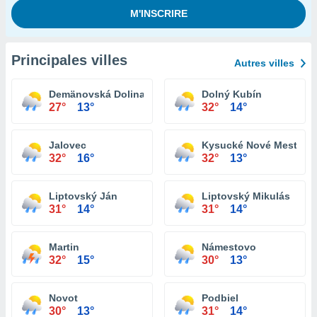
Principales villes
Autres villes
Demänovská Dolina
Dolný Kubín
27°
13°
32°
14°
Jalovec
Kysucké Nové Mesto
32°
16°
32°
13°
Liptovský Ján
Liptovský Mikulás
31°
14°
31°
14°
Martin
Námestovo
32°
15°
30°
13°
Novot
Podbiel
30°
13°
31°
14°