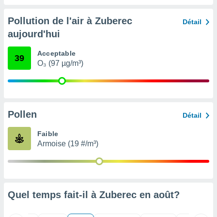
nées
lles sur
Pollution de l'air à Zuberec
Détail
d'un
aujourd'hui
égitime,
vous
vous
Acceptable
39
 Pour ce
O₃ (97 µg/m³)
ous
etirer
ement
 opposer
Pollen
Détail
ement
nées à
Faible
ment en
Armoise (19 #/m³)
 sur «
res
» ou
e
que de
kies
ite web.
Quel temps fait-il à Zuberec en
août
?
t nos