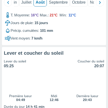
ires
Mai
Juin
Juillet
Août
Septembre
Octobre
Novembre
ons le
ent des
es
T. Moyenne:
16°C
Max.:
21°C
Mín:
11°C
 :
Jours de pluie:
15
jours
et/ou
 à des
Précip. cumulées:
101 mm
ions sur
Vent moyen:
7 km/h
eil,
des
limitées
Lever et coucher du soleil
nner la
Lever du soleil
Coucher du soleil
, créer
05:25
20:07
ils pour
ité
lisée,
des
our
nner des
és
Première lueur
Midi
Dernière lueur
lisées,
04:49
12:46
20:43
s profils
Durée du jour
14 h 41 min
enus