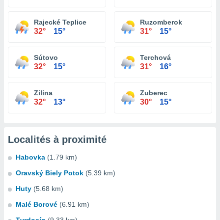
Rajecké Teplice
Ruzomberok
32°
15°
31°
15°
Sútovo
Terchová
32°
15°
31°
16°
Zilina
Zuberec
32°
13°
30°
15°
Localités à proximité
Habovka
(1.79 km)
Oravský Biely Potok
(5.39 km)
Huty
(5.68 km)
Malé Borové
(6.91 km)