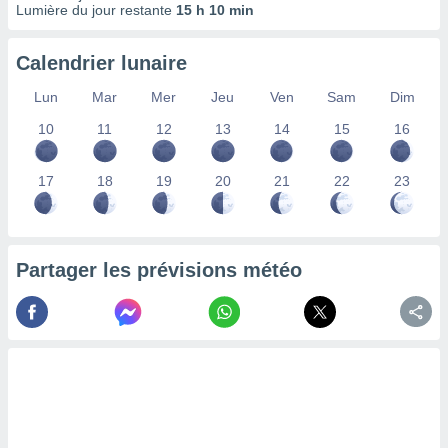
Lumière du jour restante
15 h 10 min
lisés,
des
our
Calendrier lunaire
nner des
s
Lun
Mar
Mer
Jeu
Ven
Sam
Dim
lisés,
10
11
12
13
14
15
16
la
ance des
s,
17
18
19
20
21
22
23
la
ance des
s,
dre les
par le
Partager les prévisions météo
ques ou
inaisons
ées
nt de
tes
,
er et
r les