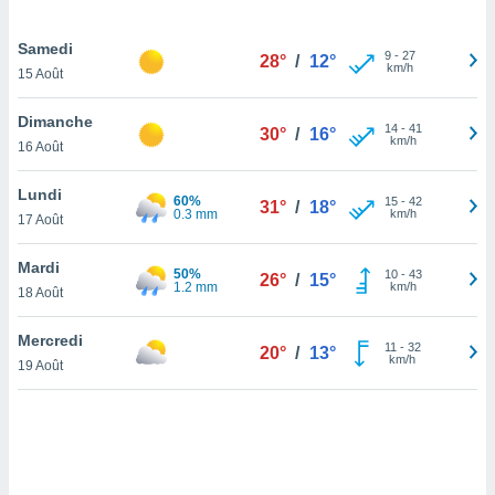
lisé en
 de
Samedi
9
-
27
. Vous
28°
/
12°
km/h
15 Août
rouver
Dimanche
ations
14
-
41
30°
/
16°
km/h
re
16 Août
que de
kies
Lundi
60%
15
-
42
r votre
31°
/
18°
0.3 mm
km/h
17 Août
ement à
ment en
Mardi
sur le
50%
10
-
43
26°
/
15°
1.2 mm
km/h
18 Août
res des
kies
Mercredi
11
-
32
20°
/
13°
le au
km/h
19 Août
page de
te web.
MENT,
 les