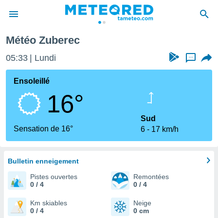
Météo Zuberec
e
ntialité
05:33
Lundi
...
enu de
o.com
Ensoleillé
o.com) a
16°
aré par
onnels
Sud
arantir
Sensation de 16°
6
17 km/h
té des
ions
. Vous
accéder
Bulletin enneigement
e en
Pistes ouvertes
Remontées
 les
0 / 4
0 / 4
s :
Km skiables
Neige
0 / 4
0 cm
r les