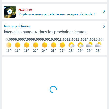
s et
r
Flash info
tement
Vigilance orange : alerte aux orages violents !
cité
ue
Heure par heure
lisée,
ACCEPTER
Intervalles nuageux dans les prochaines heures
ur des
ET
ions
:00
05:00
06:00
07:00
08:00
09:00
10:00
11:00
12:00
13:00
14:00
15:00
16:
CONTINUER
es par le
 cookies
6°
15°
16°
19°
22°
24°
25°
27°
28°
29°
29°
28°
28
PARAMÈTRES
gies
es, nous
de
 notre
afin de
r à vous
r
ment des
 de très
alité.
ant sur