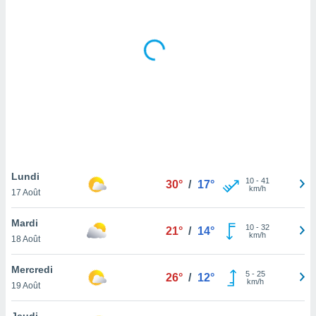
logies
e
s
tez pas
ation de
, vous
z à
à notre
.com.
 cas,
us
Lundi
10
-
41
30°
/
17°
ns que
km/h
17 Août
s
Mardi
ires
10
-
32
21°
/
14°
km/h
urer la
18 Août
on sur le
 seront
Mercredi
5
-
25
26°
/
12°
, et que
km/h
19 Août
ies ne
as
Jeudi