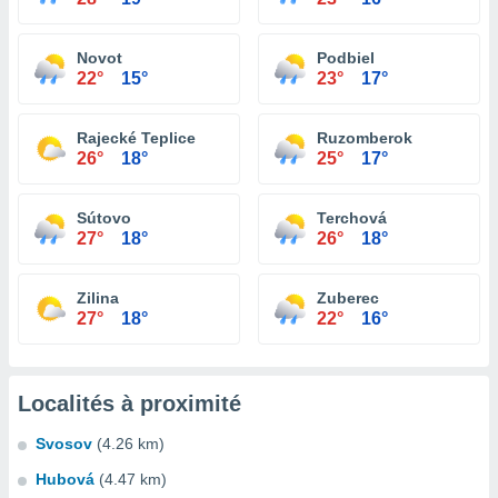
Novot
Podbiel
22°
15°
23°
17°
Rajecké Teplice
Ruzomberok
26°
18°
25°
17°
Sútovo
Terchová
27°
18°
26°
18°
Zilina
Zuberec
27°
18°
22°
16°
Localités à proximité
Svosov
(4.26 km)
Hubová
(4.47 km)