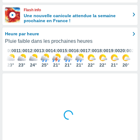
s et
Flash info
r
Une nouvelle canicule attendue la semaine
tement
prochaine en France !
cité
ue
Heure par heure
lisée,
ACCEPTER
Pluie faible dans les prochaines heures
ur des
ET
ions
:00
10:00
11:00
12:00
13:00
14:00
15:00
16:00
17:00
18:00
19:00
20:00
21:
CONTINUER
es par le
 cookies
2°
23°
23°
24°
25°
21°
21°
21°
22°
22°
21°
20°
18
PARAMÈTRES
gies
es, nous
de
 notre
afin de
r à vous
r
ment des
 de très
alité.
ant sur