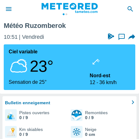
Météo Ruzomberok
e
ntialité
10:51
Vendredi
...
enu de
o.com
Ciel variable
o.com) a
23°
aré par
onnels
Nord-est
arantir
Sensation de 25°
12
36 km/h
té des
ions
. Vous
accéder
Bulletin enneigement
e en
Pistes ouvertes
Remontées
 les
0 / 9
0 / 9
s :
Km skiables
Neige
0 / 9
0 cm
r les