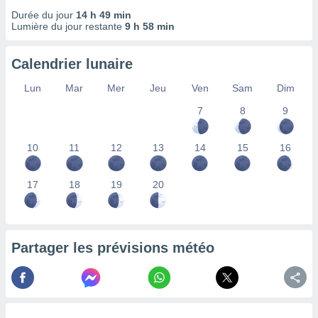
lisés,
Durée du jour
14 h 49 min
des
Lumière du jour restante
9 h 58 min
our
nner des
Calendrier lunaire
s
lisés,
Lun
Mar
Mer
Jeu
Ven
Sam
Dim
la
ance des
7
8
9
s,
la
ance des
10
11
12
13
14
15
16
s,
dre les
17
18
19
20
par le
ques ou
inaisons
ées
Partager les prévisions météo
nt de
tes
,
er et
r les