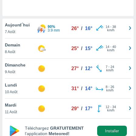
n «
 et
r »,
cédez au
Aujourd´hui
 et vous
90%
14
-
38
26°
/
16°
3.9 mm
km/h
z
7 Août
ation de
Demain
14
-
40
25°
/
15°
qu'ils
km/h
8 Août
 nous ou
aires,
Dimanche
7
-
24
27°
/
12°
km/h
nt de
9 Août
t
er le
Lundi
8
-
26
31°
/
14°
ement
km/h
10 Août
te, ainsi
Mardi
per un
12
-
34
29°
/
17°
km/h
écifique
11 Août
us
de la
Téléchargez
GRATUITEMENT
 et du
Installer
l’application
Meteored!