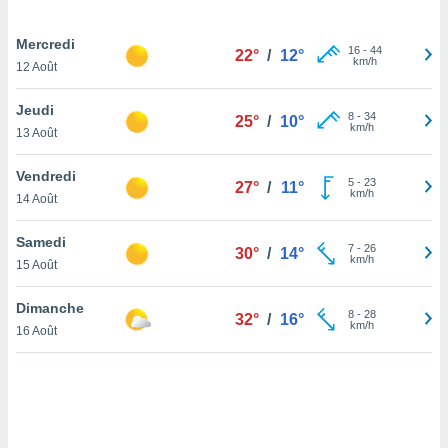
lisé en
 de
Mercredi
16
-
44
. Vous
22°
/
12°
km/h
12 Août
rouver
Jeudi
ations
8
-
34
25°
/
10°
km/h
re
13 Août
que de
kies
Vendredi
5
-
23
r votre
27°
/
11°
km/h
14 Août
ement à
ment en
Samedi
sur le
7
-
26
30°
/
14°
km/h
15 Août
res des
kies
Dimanche
8
-
28
32°
/
16°
le au
km/h
16 Août
page de
te web.
MENT,
 les