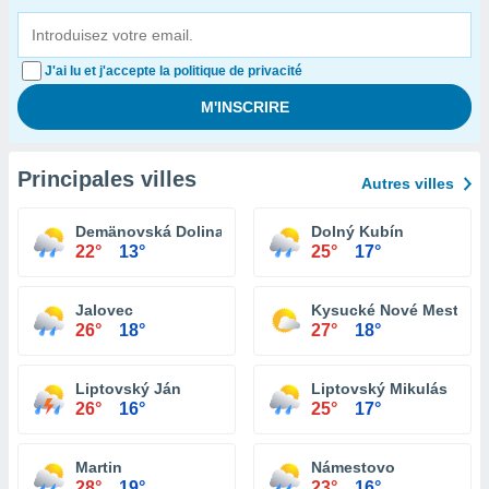
J'ai lu et j'accepte la politique de privacité
Principales villes
Autres villes
Demänovská Dolina
Dolný Kubín
22°
13°
25°
17°
Jalovec
Kysucké Nové Mesto
26°
18°
27°
18°
Liptovský Ján
Liptovský Mikulás
26°
16°
25°
17°
Martin
Námestovo
28°
19°
23°
16°