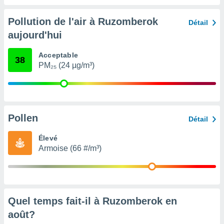
nées
lles sur
Pollution de l'air à Ruzomberok
Détail
d'un
aujourd'hui
égitime,
vous
vous
Acceptable
38
 Pour ce
PM₂₅ (24 µg/m³)
ous
etirer
ement
 opposer
Pollen
Détail
ement
nées à
Élevé
ment en
Armoise (66 #/m³)
 sur «
res
» ou
e
que de
kies
ite web.
Quel temps fait-il à Ruzomberok en
août
?
t nos