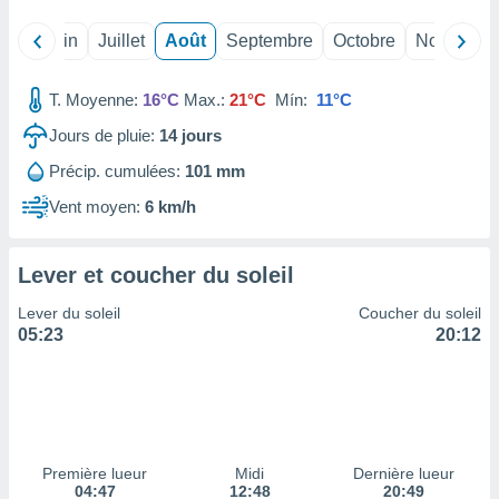
ires
ons le
Mai
Juin
Juillet
Août
Septembre
Octobre
Novembre
ent des
es
 :
T. Moyenne:
16°C
Max.:
21°C
Mín:
11°C
et/ou
Jours de pluie:
14
jours
 à des
ions sur
Précip. cumulées:
101 mm
eil,
des
Vent moyen:
6 km/h
limitées
nner la
Lever et coucher du soleil
, créer
ils pour
Lever du soleil
Coucher du soleil
ité
05:23
20:12
lisée,
des
our
nner des
és
lisées,
Première lueur
Midi
Dernière lueur
s profils
04:47
12:48
20:49
enus