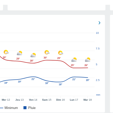
10
7.5
30°
30°
29°
29°
28°
5
25°
26°
21°
21°
2.5
20°
19°
19°
18°
18°
mm
Mer
12
Jeu
13
Ven
14
Sam
15
Dim
16
Lun
17
Mar
18
Minimum
Pluie