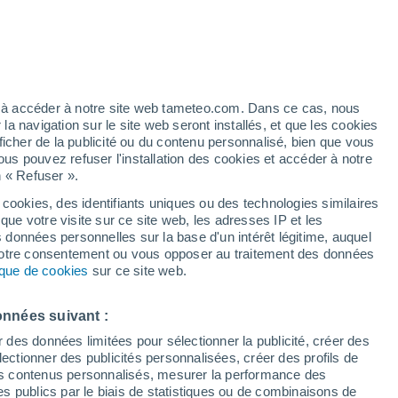
/h
ez à accéder à notre site web tameteo.com. Dans ce cas, nous
 navigation sur le site web seront installés, et que les cookies
ficher de la publicité ou du contenu personnalisé, bien que vous
ous pouvez refuser l'installation des cookies et accéder à notre
n « Refuser ».
tobre
 cookies, des identifiants uniques ou des technologies similaires
que votre visite sur ce site web, les adresses IP et les
 de couverture nuageuse
Radar de pluie
Satellites
Modèles
s données personnelles sur la base d'un intérêt légitime, auquel
 votre consentement ou vous opposer au traitement des données
tique de cookies
sur ce site web.
imanche
Lundi
Mardi
Mercredi
onnées suivant :
9 Août
10 Août
11 Août
12 Août
r des données limitées pour sélectionner la publicité, créer des
sélectionner des publicités personnalisées, créer des profils de
 des contenus personnalisés, mesurer la performance des
s publics par le biais de statistiques ou de combinaisons de
40%