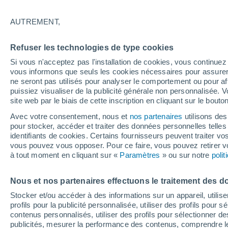
25°
AUTREMENT,
Nord-est
Refuser les technologies de type cookies
Sensation de 26°
13
-
34 km
Si vous n'acceptez pas l'installation de cookies, vous continu
vous informons que seuls les cookies nécessaires pour assurer la
ne seront pas utilisés pour analyser le comportement ou pour af
puissiez visualiser de la publicité générale non personnalisée. V
Flash info
site web par le biais de cette inscription en cliquant sur le bouto
Découvrez la tendance météo entre août et oc
Avec votre consentement, nous et
nos partenaires
utilisons des
pour stocker, accéder et traiter des données personnelles telles 
Météo 1 - 7 jours
Heure par heure
Actualité
Carte
identifiants de cookies. Certains fournisseurs peuvent traiter vo
vous pouvez vous opposer. Pour ce faire, vous pouvez retirer
à tout moment en cliquant sur «
Paramètres
» ou sur notre
poli
Demain
Samedi
D
Aujourd´hui
Nous et nos partenaires effectuons le traitement des d
7 Août
8 Août
6 Août
Stocker et/ou accéder à des informations sur un appareil, utilise
profils pour la publicité personnalisée, utiliser des profils pour 
contenus personnalisés, utiliser des profils pour sélectionner
publicités, mesurer la performance des contenus, comprendre le
50%
60%