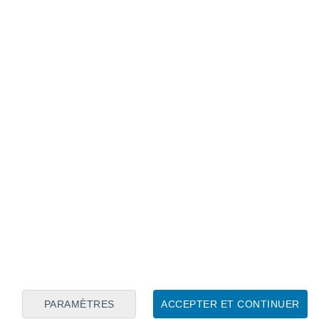
Calendrier lunaire
Lun
Mar
Mer
Jeu
Ven
Sam
Dim
6
7
8
9
10
11
12
13
14
15
16
17
18
19
PARAMÈTRES
ACCEPTER ET CONTINUER