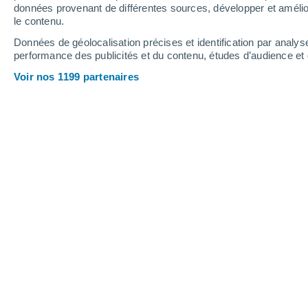
0.3 mm
0.5 mm
données provenant de différentes sources, développer et amélior
le contenu.
27°
/
15°
30°
/
15°
26°
/
18°
Données de géolocalisation précises et identification par analys
performance des publicités et du contenu, études d’audience e
12
-
34
km/h
11
-
31
km/h
12
13
-
35
km/h
Voir nos 1199 partenaires
Météo Zallo aujourd´hui
, 6 août
Éclaircies
25°
14:00
T. ressentie
26°
Éclaircies
25°
15:00
T. ressentie
26°
Éclaircies
25°
16:00
T. ressentie
26°
Éclaircies
24°
17:00
T. ressentie
26°