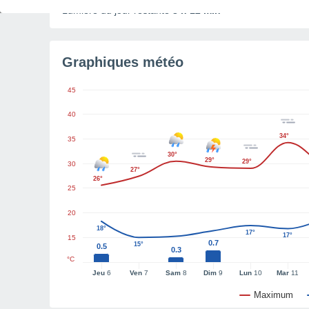
Lumière du jour restante
8 h 12 min
Graphiques météo
45
40
34°
35
30°
29°
29°
30
27°
26°
25
20
18°
17°
17°
15
0.7
15°
0.5
0.3
°C
Jeu
6
Ven
7
Sam
8
Dim
9
Lun
10
Mar
11
Maximum