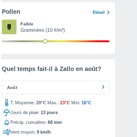
Pollen
Détail
Faible
Graminées (10 #/m³)
Quel temps fait-il à Zallo en
août
?
Août
T. Moyenne:
20°C
Max.:
23°C
Mín:
16°C
Jours de pluie:
13
jours
Précip. cumulées:
68 mm
Vent moyen:
9 km/h