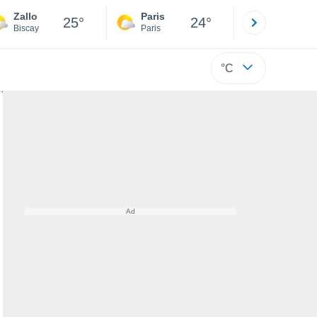
Zallo
Paris
Montpelli
25°
24°
Biscay
Paris
Hérault
°C