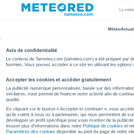
Météo
Actual
Avis de confidentialité
Le contenu de Tameteo.com (tameteo.com) a été préparé par des 
fournies. Vous pouvez accéder à ce site en utilisant les options 
Accepter les cookies et accéder gratuitement
Accueil
Espagne
Pays Basque
Biscaye
Zall
La publicité numérique personnalisée, basée sur des information
similaires, nous permet de financer notre activité afin de conti
Météo Zallo
qualité.
En cliquant sur le bouton « Accepter et continuer », vous accéde
13:46
Jeudi
qu'ils soient à nous ou à partenaires, qui nous permettent de sui
développer un profil spécifique pour vous montrer de la publicit
trouver plus d'informations dans notre
Politique de cookies
et re
Éclaircies
Paramètres des cookies
disponible au pied de page de notre si