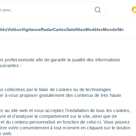
ités
Vidéos
Vigilance
Radar
Cartes
Satellites
Modèles
Monde
Ski
professionnels afin de garantir la qualité des informations
suivantes :
o
s collectées par le biais de cookies ou de technologies
nuer à vous proposer gratuitement des contenus de très haute
z au site web et vous acceptez l'installation de tous les cookies,
...
vre et d'analyser le comportement sur le site, ainsi que de
é et du contenu personnalisé en fonction de celui-ci. Vous pouvez
Heure par heure
tirer votre consentement à tout moment en cliquant sur le bouton
Intervalles nuageux dans les
te web.
prochaines heures