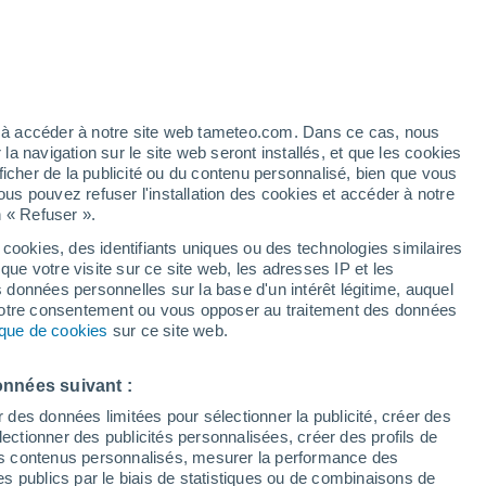
t
ez à accéder à notre site web tameteo.com. Dans ce cas, nous
 navigation sur le site web seront installés, et que les cookies
ficher de la publicité ou du contenu personnalisé, bien que vous
ous pouvez refuser l'installation des cookies et accéder à notre
n « Refuser ».
de
 cookies, des identifiants uniques ou des technologies similaires
que votre visite sur ce site web, les adresses IP et les
 de couverture nuageuse
Radar de pluie
Satellites
Modèles
s données personnelles sur la base d'un intérêt légitime, auquel
 votre consentement ou vous opposer au traitement des données
tique de cookies
sur ce site web.
Mardi
Mercredi
Jeudi
Vendredi
onnées suivant :
11 Août
12 Août
13 Août
14 Août
r des données limitées pour sélectionner la publicité, créer des
sélectionner des publicités personnalisées, créer des profils de
 des contenus personnalisés, mesurer la performance des
s publics par le biais de statistiques ou de combinaisons de