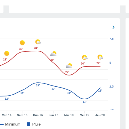
7.5
34°
34°
28°
28°
5
27°
26°
22°
19°
2.5
17°
16°
15°
15°
12°
11°
mm
Ven
14
Sam
15
Dim
16
Lun
17
Mar
18
Mer
19
Jeu
20
Minimum
Pluie