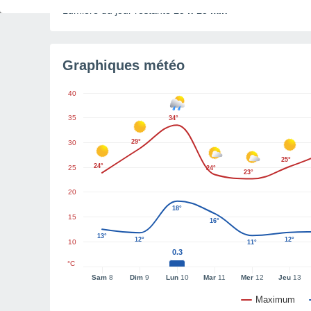
Lumière du jour restante
15 h 15 min
Graphiques météo
40
35
34°
29°
30
25°
24°
25
24°
23°
20
18°
15
16°
13°
12°
12°
10
11°
0.3
°C
Sam
8
Dim
9
Lun
10
Mar
11
Mer
12
Jeu
13
Maximum