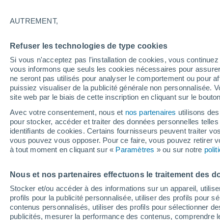
13°
AUTREMENT,
Nord-oues
Refuser les technologies de type cookies
Sensation de 13°
5
-
8 km/h
Si vous n'acceptez pas l'installation de cookies, vous continu
vous informons que seuls les cookies nécessaires pour assurer la
ne seront pas utilisés pour analyser le comportement ou pour af
puissiez visualiser de la publicité générale non personnalisée. V
Actualité
site web par le biais de cette inscription en cliquant sur le bouto
Le réchauffement climatique modifie le goût 
nos aliments
Avec votre consentement, nous et
nos partenaires
utilisons des
pour stocker, accéder et traiter des données personnelles telles 
Météo 1 - 7 jours
Heure par heure
Actualité
Carte
identifiants de cookies. Certains fournisseurs peuvent traiter vo
vous pouvez vous opposer. Pour ce faire, vous pouvez retirer
à tout moment en cliquant sur «
Paramètres
» ou sur notre
poli
Demain
Lundi
Aujourd´hui
Nous et nos partenaires effectuons le traitement des d
9 Août
10 Août
8 Août
Stocker et/ou accéder à des informations sur un appareil, utilise
profils pour la publicité personnalisée, utiliser des profils pour 
contenus personnalisés, utiliser des profils pour sélectionner
publicités, mesurer la performance des contenus, comprendre le
50%