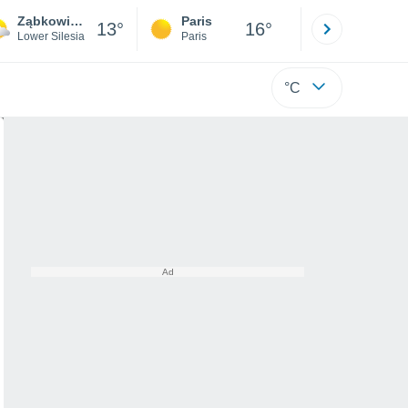
Ząbkowice Śląskie
Paris
Montpelli
13°
16°
Lower Silesia
Paris
Hérault
°C