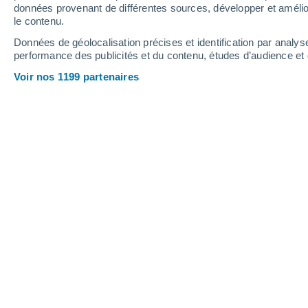
0.3 mm
données provenant de différentes sources, développer et amélior
le contenu.
29°
/
12°
34°
/
18°
24°
/
13°
Données de géolocalisation précises et identification par analys
performance des publicités et du contenu, études d’audience e
15
-
29
km/h
17
-
37
km/h
16
13
-
28
km/h
Voir nos 1199 partenaires
Météo Ząbkowice Śląskie aujourd´hui
Éclaircies
13°
06:00
T. ressentie
13°
Ensoleillé
15°
07:00
T. ressentie
15°
Ensoleillé
16°
08:00
T. ressentie
16°
Ensoleillé
18°
09:00
T. ressentie
18°