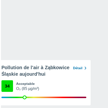
Pollution de l'air à Ząbkowice
Détail
Śląskie aujourd'hui
Acceptable
34
O₃ (85 µg/m³)