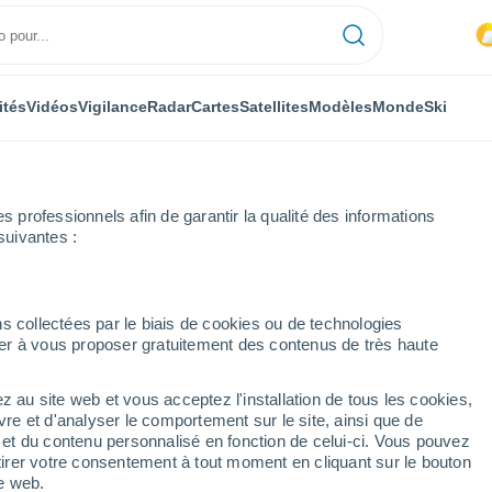
ités
Vidéos
Vigilance
Radar
Cartes
Satellites
Modèles
Monde
Ski
professionnels afin de garantir la qualité des informations
suivantes :
ie
s collectées par le biais de cookies ou de technologies
nuer à vous proposer gratuitement des contenus de très haute
ie
z au site web et vous acceptez l'installation de tous les cookies,
...
vre et d'analyser le comportement sur le site, ainsi que de
é et du contenu personnalisé en fonction de celui-ci. Vous pouvez
Heure par heure
tirer votre consentement à tout moment en cliquant sur le bouton
Ciel dégagé dans les prochaines
te web.
heures