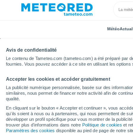
Météo
Actual
Avis de confidentialité
Le contenu de Tameteo.com (tameteo.com) a été préparé par des 
fournies. Vous pouvez accéder à ce site en utilisant les options 
Accepter les cookies et accéder gratuitement
Accueil
Pologne
Basse-Silésie
Ząbkowice Śląsk
La publicité numérique personnalisée, basée sur des information
similaires, nous permet de financer notre activité afin de conti
Météo Ząbkowice Śląsk
qualité.
En cliquant sur le bouton « Accepter et continuer », vous accéde
05:48
Samedi
qu'ils soient à nous ou à partenaires, qui nous permettent de sui
développer un profil spécifique pour vous montrer de la publicit
trouver plus d'informations dans notre
Politique de cookies
et re
Éclaircies
Paramètres des cookies
disponible au pied de page de notre si