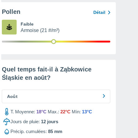
Pollen
Détail
Faible
Armoise (21 #/m³)
Quel temps fait-il à Ząbkowice
Śląskie en
août
?
Août
T. Moyenne:
18°C
Max.:
22°C
Mín:
13°C
Jours de pluie:
12
jours
Précip. cumulées:
85 mm