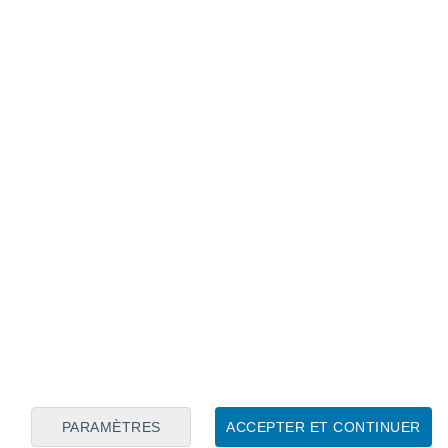
Calendrier lunaire
Lun
Mar
Mer
Jeu
Ven
Sam
Dim
8
9
10
11
12
13
14
15
16
17
18
19
20
21
PARAMÈTRES
ACCEPTER ET CONTINUER