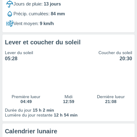
ires
Jours de pluie:
13
jours
ons le
ent des
Précip. cumulées:
84 mm
es
Vent moyen:
9 km/h
 :
et/ou
 à des
Lever et coucher du soleil
ions sur
eil,
Lever du soleil
Coucher du soleil
des
05:28
20:30
limitées
nner la
, créer
ils pour
ité
lisée,
Première lueur
Midi
Dernière lueur
04:49
12:59
21:08
des
our
Durée du jour
15 h 2 min
nner des
Lumière du jour restante
12 h 54 min
és
lisées,
Calendrier lunaire
s profils
enus