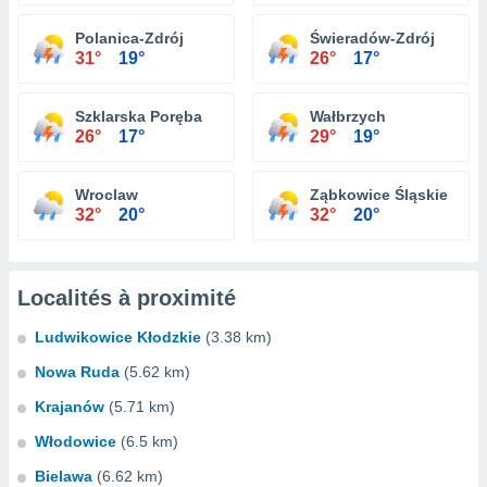
Polanica-Zdrój
Świeradów-Zdrój
31°
19°
26°
17°
Szklarska Poręba
Wałbrzych
26°
17°
29°
19°
Wroclaw
Ząbkowice Śląskie
32°
20°
32°
20°
Localités à proximité
Ludwikowice Kłodzkie
(3.38 km)
Nowa Ruda
(5.62 km)
Krajanów
(5.71 km)
Włodowice
(6.5 km)
Bielawa
(6.62 km)