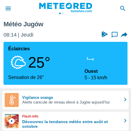
Météo Jugów
e
ntialité
08:14
Jeudi
...
enu de
o.com
Éclaircies
o.com) a
25°
aré par
onnels
Ouest
arantir
Sensation de 26°
5
15 km/h
té des
ions
. Vous
accéder
Vigilance orange
e en
Alerte canicule de niveau élevé à Jugów aujourd’hui
 les
Flash info
s :
Découvrez la tendance météo entre août et
octobre
r les