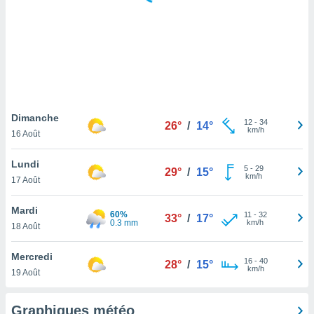
logies
e
s
tez pas
ation de
, vous
z à
à notre
Dimanche
12
-
34
26°
/
14°
km/h
16 Août
.com.
 cas,
Lundi
5
-
29
us
29°
/
15°
km/h
17 Août
ns que
s
Mardi
60%
11
-
32
33°
/
17°
ires
0.3 mm
km/h
18 Août
urer la
on sur le
Mercredi
16
-
40
 seront
28°
/
15°
km/h
19 Août
, et que
ies ne
as
Graphiques météo