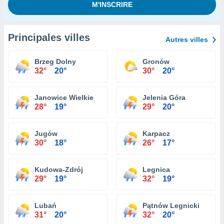
Principales villes
Autres villes
Brzeg Dolny
Gronów
32°
20°
30°
20°
Janowice Wielkie
Jelenia Góra
28°
19°
29°
20°
Jugów
Karpacz
30°
18°
26°
17°
Kudowa-Zdrój
Legnica
29°
19°
32°
19°
Lubań
Pątnów Legnicki
31°
20°
32°
20°