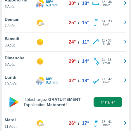
80%
n «
13
-
36
30°
/
18°
6.8 mm
km/h
6 Août
 et
r »,
cédez au
Demain
14
-
33
25°
/
15°
 et vous
km/h
7 Août
z
ation de
Samedi
11
-
30
24°
/
11°
km/h
8 Août
qu'ils
 nous ou
aires,
Dimanche
11
-
33
29°
/
14°
km/h
9 Août
nt de
t
Lundi
60%
17
-
42
er le
32°
/
18°
0.3 mm
km/h
10 Août
ement
te, ainsi
Téléchargez
GRATUITEMENT
per un
Installer
l’application
Meteored!
écifique
us
de la
Mardi
17
-
41
26°
/
17°
 et du
km/h
11 Août