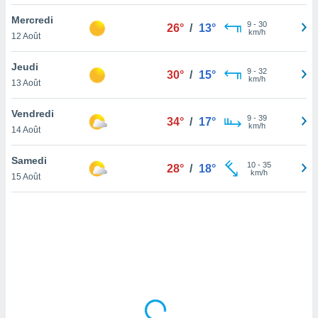
lisé en
Mercredi
 de
9
-
30
26°
/
13°
km/h
12 Août
. Vous
rouver
Jeudi
9
-
32
30°
/
15°
ations
km/h
13 Août
re
que de
Vendredi
kies
9
-
39
34°
/
17°
km/h
14 Août
r votre
ement à
ment en
Samedi
10
-
35
28°
/
18°
sur le
km/h
15 Août
res des
kies
le au
page de
te web.
MENT,
 les