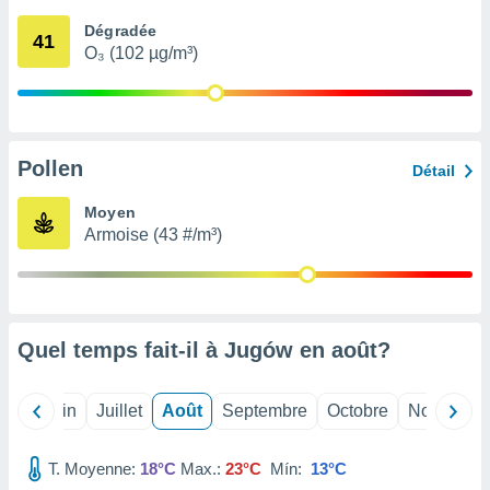
nées
Dégradée
lles sur
41
O₃ (102 µg/m³)
d'un
égitime,
vous
vous
 Pour ce
ous
Pollen
Détail
etirer
Moyen
ement
Armoise (43 #/m³)
 opposer
ement
nées à
ment en
 sur «
res
» ou
Quel temps fait-il à Jugów en
août
?
e
que de
kies
Mai
Juin
Juillet
Août
Septembre
Octobre
Novembre
ite web.
T. Moyenne:
18°C
Max.:
23°C
Mín:
13°C
t nos