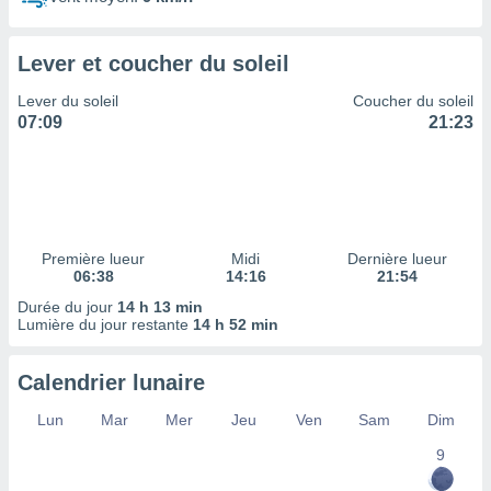
ires
ons le
ent des
Lever et coucher du soleil
es
 :
Lever du soleil
Coucher du soleil
et/ou
07:09
21:23
 à des
ions sur
eil,
des
limitées
Première lueur
Midi
Dernière lueur
nner la
06:38
14:16
21:54
, créer
ils pour
Durée du jour
14 h 13 min
ité
Lumière du jour restante
14 h 52 min
lisée,
des
Calendrier lunaire
our
nner des
Lun
Mar
Mer
Jeu
Ven
Sam
Dim
és
lisées,
9
s profils
enus