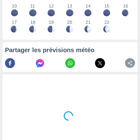
lisés,
10
11
12
13
14
15
16
des
our
17
18
19
20
21
22
nner des
s
lisés,
la
ance des
Partager les prévisions météo
s,
la
ance des
s,
dre les
par le
ques ou
inaisons
ées
nt de
tes
,
er et
r les