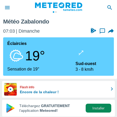
Météo Zabalondo
e
ntialité
07:03
Dimanche
...
enu de
o.com
Éclaircies
o.com) a
19°
aré par
onnels
Sud-ouest
arantir
Sensation de 19°
3
8 km/h
té des
ions
. Vous
accéder
Flash info
e en
Encore de la chaleur !
 les
Téléchargez
GRATUITEMENT
s :
Installer
l’application
Meteored!
r les