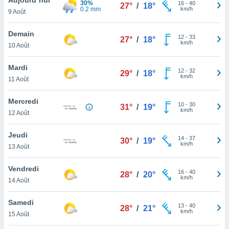
30%
n «
16
-
40
27°
/
18°
0.2 mm
km/h
9 Août
 et
r »,
cédez au
Demain
12
-
33
27°
/
18°
 et vous
km/h
10 Août
z
ation de
Mardi
12
-
32
29°
/
18°
km/h
11 Août
qu'ils
 nous ou
aires,
Mercredi
10
-
30
31°
/
19°
km/h
12 Août
nt de
t
Jeudi
14
-
37
er le
30°
/
19°
km/h
13 Août
ement
te, ainsi
Vendredi
16
-
40
28°
/
20°
km/h
per un
14 Août
écifique
us
Samedi
13
-
40
de la
28°
/
21°
km/h
15 Août
 et du