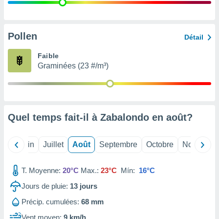
nées
lles sur
d'un
égitime,
Pollen
Détail
vous
vous
Faible
 Pour ce
Graminées (23 #/m³)
ous
etirer
ement
 opposer
Quel temps fait-il à Zabalondo en
août
?
ement
nées à
ment en
Mai
Juin
Juillet
Août
Septembre
Octobre
Novembre
 sur «
res
» ou
e
T. Moyenne:
20°C
Max.:
23°C
Mín:
16°C
que de
kies
Jours de pluie:
13
jours
ite web.
Précip. cumulées:
68 mm
t nos
Vent moyen:
9 km/h