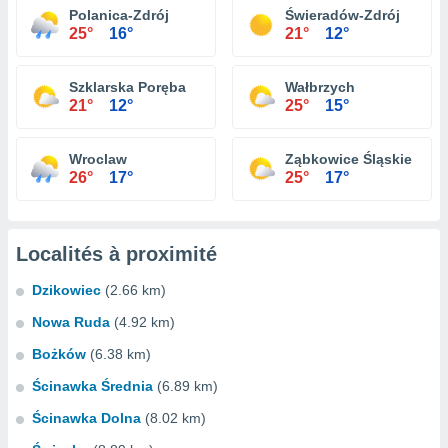
Polanica-Zdrój
Świeradów-Zdrój
25°
16°
21°
12°
Szklarska Poręba
Wałbrzych
21°
12°
25°
15°
Wroclaw
Ząbkowice Śląskie
26°
17°
25°
17°
Localités à proximité
Dzikowiec
(2.66 km)
Nowa Ruda
(4.92 km)
Bożków
(6.38 km)
Ścinawka Średnia
(6.89 km)
Ścinawka Dolna
(8.02 km)