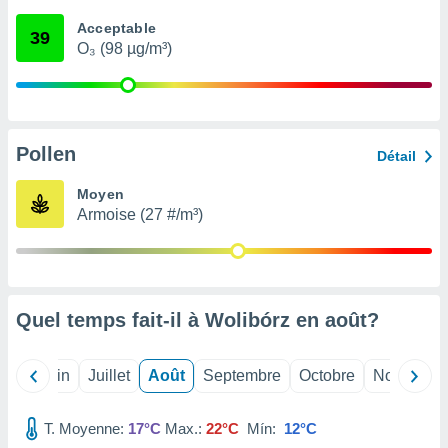
nées
Acceptable
lles sur
39
O₃ (98 µg/m³)
d'un
égitime,
vous
vous
 Pour ce
ous
Pollen
Détail
etirer
Moyen
ement
Armoise (27 #/m³)
 opposer
ement
nées à
ment en
 sur «
res
» ou
Quel temps fait-il à Wolibórz en
août
?
e
que de
kies
Mai
Juin
Juillet
Août
Septembre
Octobre
Novembre
ite web.
T. Moyenne:
17°C
Max.:
22°C
Mín:
12°C
t nos