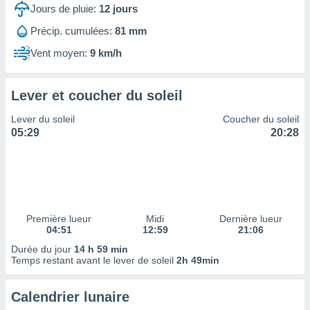
ires
Jours de pluie:
12
jours
ons le
ent des
Précip. cumulées:
81 mm
es
Vent moyen:
9 km/h
 :
et/ou
 à des
Lever et coucher du soleil
ions sur
eil,
Lever du soleil
Coucher du soleil
des
05:29
20:28
limitées
nner la
, créer
ils pour
ité
lisée,
Première lueur
Midi
Dernière lueur
04:51
12:59
21:06
des
our
Durée du jour
14 h 59 min
nner des
Temps restant avant le lever de soleil
2h 49min
és
lisées,
Calendrier lunaire
s profils
enus