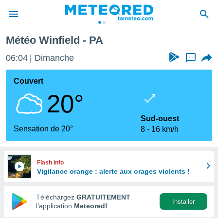
Météo Winfield - PA
e
ntialité
06:04
Dimanche
...
enu de
o.com
Couvert
o.com) a
20°
aré par
onnels
Sud-ouest
arantir
Sensation de 20°
8
16 km/h
té des
ions
. Vous
accéder
Flash info
e en
Vigilance orange : alerte aux orages violents !
 les
Téléchargez
GRATUITEMENT
s :
Installer
l’application
Meteored!
r les