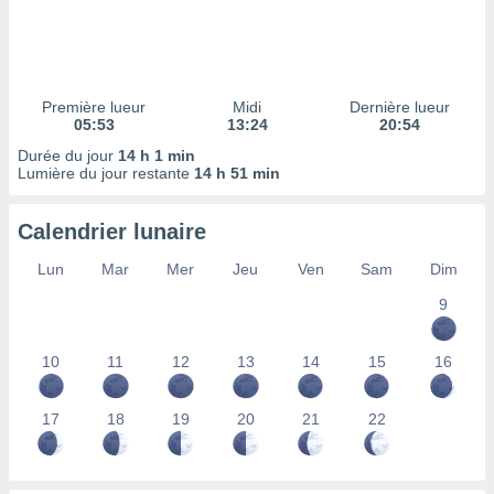
ires
ons le
ent des
es
 :
Première lueur
Midi
Dernière lueur
et/ou
05:53
13:24
20:54
 à des
Durée du jour
14 h 1 min
ions sur
Lumière du jour restante
14 h 51 min
eil,
des
limitées
Calendrier lunaire
nner la
Lun
Mar
Mer
Jeu
Ven
Sam
Dim
, créer
ils pour
9
ité
lisée,
10
11
12
13
14
15
16
des
our
nner des
17
18
19
20
21
22
és
lisées,
s profils
enus