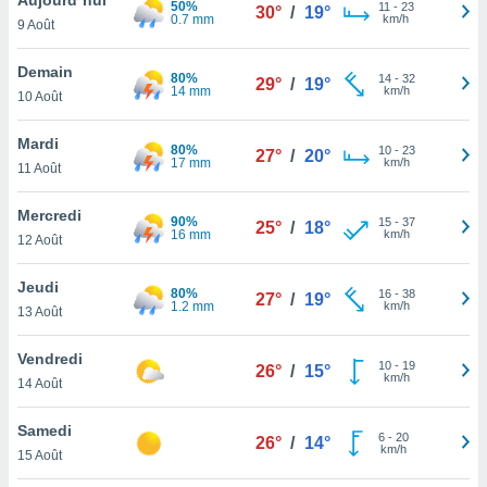
50%
n «
11
-
23
30°
/
19°
0.7 mm
km/h
9 Août
 et
r »,
cédez au
Demain
80%
14
-
32
29°
/
19°
 et vous
14 mm
km/h
10 Août
z
ation de
Mardi
80%
10
-
23
27°
/
20°
17 mm
km/h
11 Août
qu'ils
 nous ou
aires,
Mercredi
90%
15
-
37
25°
/
18°
16 mm
km/h
12 Août
nt de
t
Jeudi
80%
16
-
38
er le
27°
/
19°
1.2 mm
km/h
13 Août
ement
te, ainsi
Vendredi
10
-
19
26°
/
15°
km/h
per un
14 Août
écifique
us
Samedi
6
-
20
de la
26°
/
14°
km/h
15 Août
 et du