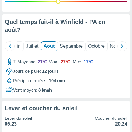
nées
lles sur
d'un
égitime,
Quel temps fait-il à Winfield - PA en
vous
août
?
vous
 Pour ce
ous
Mai
Juin
Juillet
Août
Septembre
Octobre
Novembre
etirer
ement
T. Moyenne:
21°C
Max.:
27°C
Mín:
17°C
 opposer
ement
Jours de pluie:
12
jours
nées à
Précip. cumulées:
104 mm
ment en
 sur «
Vent moyen:
8 km/h
res
» ou
e
que de
Lever et coucher du soleil
kies
ite web.
Lever du soleil
Coucher du soleil
06:23
20:24
t nos