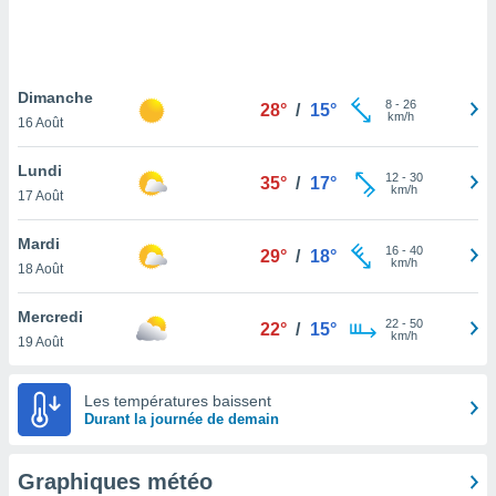
logies
e
s
Dimanche
tez pas
8
-
26
28°
/
15°
km/h
ation de
16 Août
, vous
z à
Lundi
12
-
30
35°
/
17°
à notre
km/h
17 Août
.com.
Mardi
 cas,
16
-
40
29°
/
18°
km/h
us
18 Août
ns que
s
Mercredi
22
-
50
22°
/
15°
km/h
19 Août
ires
urer la
on sur le
Les températures baissent
 seront
Durant la journée de demain
, et que
ies ne
as
Graphiques météo