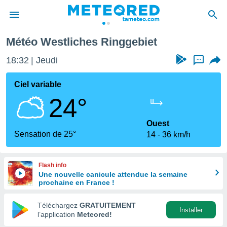
Météo Westliches Ringgebiet
e
ntialité
18:32
Jeudi
...
enu de
o.com
Ciel variable
o.com) a
24°
aré par
onnels
Ouest
arantir
Sensation de 25°
14
36 km/h
té des
ions
. Vous
Flash info
accéder
Une nouvelle canicule attendue la semaine
e en
prochaine en France !
 les
Téléchargez
GRATUITEMENT
s :
Installer
l’application
Meteored!
r les