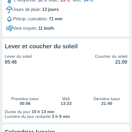
ires
ons le
Jours de pluie:
13
jours
ent des
es
Précip. cumulées:
71 mm
 :
Vent moyen:
11 km/h
et/ou
 à des
ions sur
Lever et coucher du soleil
eil,
des
Lever du soleil
Coucher du soleil
limitées
05:46
21:00
nner la
, créer
ils pour
ité
lisée,
des
Première lueur
Midi
Dernière lueur
05:06
13:23
21:40
our
nner des
Durée du jour
15 h 13 min
és
Lumière du jour restante
3 h 9 min
lisées,
s profils
enus