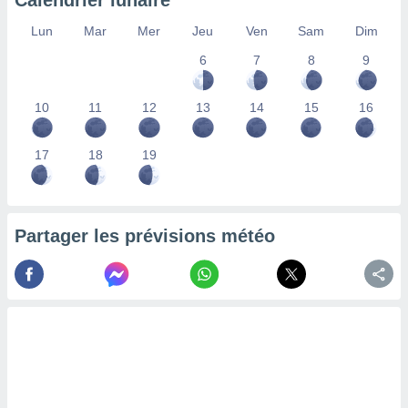
Calendrier lunaire
lisés,
Lun
Mar
Mer
Jeu
Ven
Sam
Dim
des
our
6
7
8
9
nner des
s
lisés,
10
11
12
13
14
15
16
la
ance des
s,
17
18
19
la
ance des
s,
dre les
Partager les prévisions météo
par le
ques ou
inaisons
ées
nt de
tes
,
er et
r les