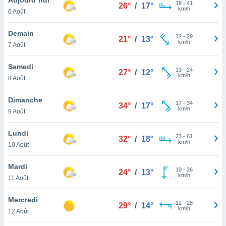
n «
18
-
41
26°
/
17°
km/h
6 Août
 et
r »,
cédez au
Demain
12
-
29
21°
/
13°
 et vous
km/h
7 Août
z
ation de
Samedi
13
-
24
27°
/
12°
km/h
8 Août
qu'ils
 nous ou
aires,
Dimanche
17
-
34
34°
/
17°
km/h
9 Août
nt de
t
Lundi
23
-
61
er le
32°
/
18°
km/h
10 Août
ement
te, ainsi
Mardi
10
-
26
24°
/
13°
km/h
per un
11 Août
écifique
us
Mercredi
12
-
28
de la
29°
/
14°
km/h
12 Août
 et du