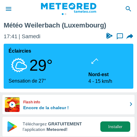
Météo Weilerbach (Luxembourg)
e
ntialité
17:41
Samedi
...
enu de
o.com
Éclaircies
o.com) a
29°
aré par
onnels
Nord-est
arantir
Sensation de 27°
4
15 km/h
té des
ions
. Vous
accéder
Flash info
e en
Encore de la chaleur !
 les
Téléchargez
GRATUITEMENT
s :
Installer
l’application
Meteored!
r les