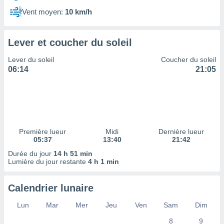
ires
ons le
Vent moyen:
10 km/h
ent des
es
 :
Lever et coucher du soleil
et/ou
Lever du soleil
Coucher du soleil
 à des
06:14
21:05
ions sur
eil,
des
limitées
nner la
, créer
Première lueur
Midi
Dernière lueur
ils pour
05:37
13:40
21:42
ité
Durée du jour
14 h 51 min
lisée,
Lumière du jour restante
4 h 1 min
des
our
nner des
Calendrier lunaire
és
lisées,
Lun
Mar
Mer
Jeu
Ven
Sam
Dim
s profils
8
9
enus