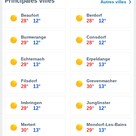
Principales villes
Autres villes
Beaufort
Berdorf
28°
12°
28°
12°
Burmerange
Consdorf
29°
12°
28°
12°
Echternach
Erpeldange
29°
13°
29°
13°
Filsdorf
Grevenmacher
28°
13°
30°
13°
Imbringen
Junglinster
29°
12°
29°
12°
Mertert
Mondorf-Les-Bains
30°
13°
29°
13°