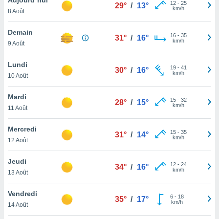
n «
12
-
25
29°
/
13°
km/h
8 Août
 et
r »,
cédez au
Demain
16
-
35
31°
/
16°
 et vous
km/h
9 Août
z
ation de
Lundi
19
-
41
30°
/
16°
km/h
10 Août
qu'ils
 nous ou
aires,
Mardi
15
-
32
28°
/
15°
km/h
11 Août
nt de
t
Mercredi
15
-
35
er le
31°
/
14°
km/h
12 Août
ement
te, ainsi
Jeudi
12
-
24
34°
/
16°
km/h
per un
13 Août
écifique
us
Vendredi
6
-
18
de la
35°
/
17°
km/h
14 Août
 et du