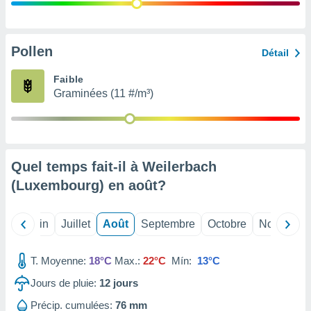
nées
lles sur
d'un
égitime,
Pollen
Détail
vous
vous
Faible
 Pour ce
Graminées (11 #/m³)
ous
etirer
ement
 opposer
Quel temps fait-il à Weilerbach
ement
nées à
(Luxembourg) en
août
?
ment en
 sur «
res
» ou
Mai
Juin
Juillet
Août
Septembre
Octobre
Novembre
e
que de
kies
T. Moyenne:
18°C
Max.:
22°C
Mín:
13°C
ite web.
Jours de pluie:
12
jours
t nos
Précip. cumulées:
76 mm