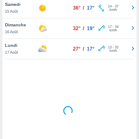
Samedi
lisé en
14
-
37
36°
/
17°
km/h
 de
15 Août
. Vous
rouver
Dimanche
17
-
34
32°
/
19°
km/h
16 Août
ations
re
Lundi
que de
13
-
32
27°
/
17°
km/h
kies
17 Août
r votre
ement à
ment en
sur le
res des
kies
le au
page de
te web.
MENT,
 les