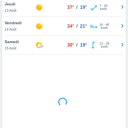
Jeudi
lisé en
7
-
25
37°
/
19°
km/h
 de
13 Août
. Vous
rouver
Vendredi
16
-
40
34°
/
21°
km/h
14 Août
ations
re
Samedi
que de
13
-
28
30°
/
19°
km/h
kies
15 Août
r votre
ement à
ment en
sur le
res des
kies
le au
page de
te web.
MENT,
 les