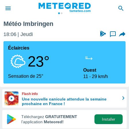
Météo Imbringen
e
ntialité
18:06
Jeudi
...
enu de
o.com
Éclaircies
o.com) a
23°
aré par
onnels
Ouest
arantir
Sensation de 25°
11
29 km/h
té des
ions
. Vous
Flash info
accéder
Une nouvelle canicule attendue la semaine
e en
prochaine en France !
 les
Téléchargez
GRATUITEMENT
s :
Installer
l’application
Meteored!
r les