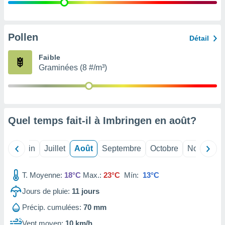
nées
lles sur
d'un
égitime,
Pollen
Détail
vous
vous
Faible
 Pour ce
Graminées (8 #/m³)
ous
etirer
ement
 opposer
Quel temps fait-il à Imbringen en
août
?
ement
nées à
ment en
Mai
Juin
Juillet
Août
Septembre
Octobre
Novembre
 sur «
res
» ou
e
T. Moyenne:
18°C
Max.:
23°C
Mín:
13°C
que de
kies
Jours de pluie:
11
jours
ite web.
Précip. cumulées:
70 mm
t nos
Vent moyen:
10 km/h