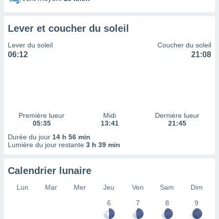
ires
ons le
ent des
Lever et coucher du soleil
es
 :
Lever du soleil
Coucher du soleil
et/ou
06:12
21:08
 à des
ions sur
eil,
des
limitées
Première lueur
Midi
Dernière lueur
nner la
05:35
13:41
21:45
, créer
ils pour
Durée du jour
14 h 56 min
ité
Lumière du jour restante
3 h 39 min
lisée,
des
Calendrier lunaire
our
nner des
Lun
Mar
Mer
Jeu
Ven
Sam
Dim
és
lisées,
6
7
8
9
s profils
enus