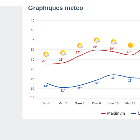
Graphiques météo
45
40
35
30°
29°
30
27°
27°
25
23°
23°
20
17°
15
16°
14°
13°
10
12°
11°
°C
Jeu
6
Ven
7
Sam
8
Dim
9
Lun
10
Mar
11
Maximum