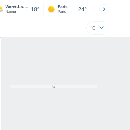
Waret-La-Chaussée
Paris
Montpelli
18°
24°
Namur
Paris
Hérault
°C