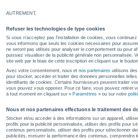
18°
AUTREMENT,
Nord
Refuser les technologies de type cookies
Sensation de 18°
13
-
25 km
Si vous n'acceptez pas l'installation de cookies, vous continu
vous informons que seuls les cookies nécessaires pour assurer la
ne seront pas utilisés pour analyser le comportement ou pour af
puissiez visualiser de la publicité générale non personnalisée. V
Flash info
site web par le biais de cette inscription en cliquant sur le bouto
Une nouvelle canicule attendue la semaine
prochaine en France !
Avec votre consentement, nous et
nos partenaires
utilisons des
pour stocker, accéder et traiter des données personnelles telles 
Météo 1 - 7 jours
Heure par heure
Actualité
Carte
identifiants de cookies. Certains fournisseurs peuvent traiter vo
vous pouvez vous opposer. Pour ce faire, vous pouvez retirer
à tout moment en cliquant sur «
Paramètres
» ou sur notre
poli
Demain
Samedi
D
Aujourd´hui
Nous et nos partenaires effectuons le traitement des d
7 Août
8 Août
6 Août
Stocker et/ou accéder à des informations sur un appareil, utilise
profils pour la publicité personnalisée, utiliser des profils pour 
contenus personnalisés, utiliser des profils pour sélectionner
publicités, mesurer la performance des contenus, comprendre le