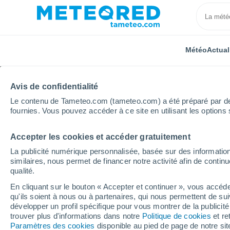
Météo
Actual
Avis de confidentialité
Le contenu de Tameteo.com (tameteo.com) a été préparé par des 
fournies. Vous pouvez accéder à ce site en utilisant les options 
Accepter les cookies et accéder gratuitement
Accueil
Belgique
Région Wallonne
Province de
La publicité numérique personnalisée, basée sur des information
similaires, nous permet de financer notre activité afin de conti
Météo Waret-La-Chaus
qualité.
En cliquant sur le bouton « Accepter et continuer », vous accéde
20:36
Jeudi
qu'ils soient à nous ou à partenaires, qui nous permettent de sui
développer un profil spécifique pour vous montrer de la publicit
trouver plus d'informations dans notre
Politique de cookies
et re
Éclaircies
Paramètres des cookies
disponible au pied de page de notre si