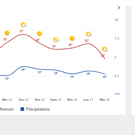
10
37°
7.5
33°
32°
32°
30°
29°
24°
5
20°
19°
18°
18°
2.5
16°
16°
15°
mm
Mer
12
Jeu
13
Ven
14
Sam
15
Dim
16
Lun
17
Mar
18
Minimum
Précipitations