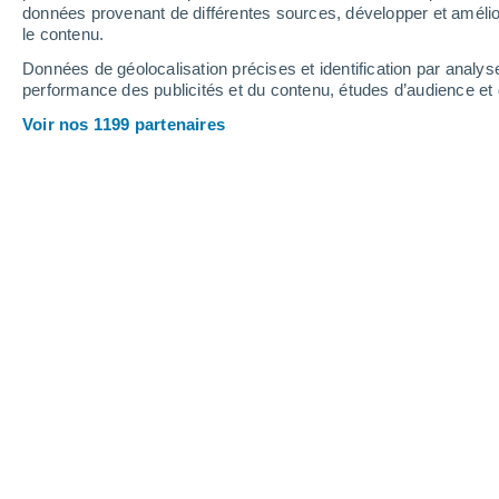
données provenant de différentes sources, développer et amélior
le contenu.
23°
/
11°
27°
/
12°
23°
/
13°
Données de géolocalisation précises et identification par analys
performance des publicités et du contenu, études d’audience e
9
-
20
km/h
11
-
26
km/h
10
17
-
38
km/h
Voir nos 1199 partenaires
Météo Waret-La-Chaussée aujourd´hu
Ciel variable
22°
17:00
T. ressentie
22°
Ciel variable
21°
18:00
T. ressentie
21°
Ciel variable
21°
19:00
T. ressentie
21°
Éclaircies
20°
20:00
T. ressentie
20°