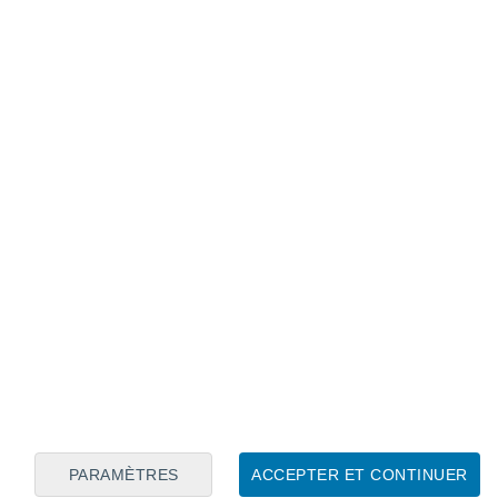
Calendrier lunaire
Lun
Mar
Mer
Jeu
Ven
Sam
Dim
6
7
8
9
10
11
12
13
14
15
16
17
18
19
PARAMÈTRES
ACCEPTER ET CONTINUER