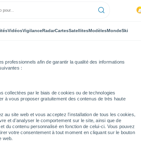
ités
Vidéos
Vigilance
Radar
Cartes
Satellites
Modèles
Monde
Ski
professionnels afin de garantir la qualité des informations
suivantes :
 Namur
Waret-La-Chaussée
s collectées par le biais de cookies ou de technologies
nuer à vous proposer gratuitement des contenus de très haute
sée
z au site web et vous acceptez l'installation de tous les cookies,
...
vre et d'analyser le comportement sur le site, ainsi que de
é et du contenu personnalisé en fonction de celui-ci. Vous pouvez
Heure par heure
tirer votre consentement à tout moment en cliquant sur le bouton
Ciel dégagé dans les prochaines
te web.
heures