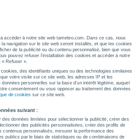
/h
ez à accéder à notre site web tameteo.com. Dans ce cas, nous
 navigation sur le site web seront installés, et que les cookies
ficher de la publicité ou du contenu personnalisé, bien que vous
ous pouvez refuser l'installation des cookies et accéder à notre
n « Refuser ».
 cookies, des identifiants uniques ou des technologies similaires
que votre visite sur ce site web, les adresses IP et les
 de couverture nuageuse
Radar de pluie
Satellites
Modèles
s données personnelles sur la base d'un intérêt légitime, auquel
 votre consentement ou vous opposer au traitement des données
tique de cookies
sur ce site web.
imanche
Lundi
Mardi
Mercredi
onnées suivant :
9 Août
10 Août
11 Août
12 Août
r des données limitées pour sélectionner la publicité, créer des
sélectionner des publicités personnalisées, créer des profils de
 des contenus personnalisés, mesurer la performance des
s publics par le biais de statistiques ou de combinaisons de