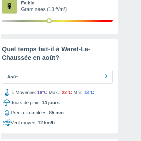
Faible
Graminées (13 #/m³)
Quel temps fait-il à Waret-La-
Chaussée en
août
?
Août
T. Moyenne:
18°C
Max.:
22°C
Mín:
13°C
Jours de pluie:
14
jours
Précip. cumulées:
85 mm
Vent moyen:
12 km/h