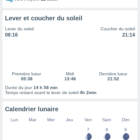
ires
ons le
ent des
Lever et coucher du soleil
es
 :
Lever du soleil
Coucher du soleil
et/ou
06:16
21:14
 à des
ions sur
eil,
des
limitées
Première lueur
Midi
Dernière lueur
nner la
05:38
13:46
21:52
, créer
ils pour
Durée du jour
14 h 58 min
ité
Temps restant avant le lever de soleil
4h 2min
lisée,
des
Calendrier lunaire
our
nner des
Lun
Mar
Mer
Jeu
Ven
Sam
Dim
és
lisées,
7
8
9
s profils
enus