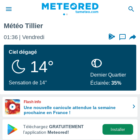
Tillier
Météo Tillier
e
ntialité
01:36
Vendredi
...
enu de
o.com
Ciel dégagé
o.com) a
14°
aré par
onnels
Dernier Quartier
arantir
Sensation de 14°
Éclairée:
35%
té des
ions
. Vous
Flash info
accéder
Une nouvelle canicule attendue la semaine
e en
prochaine en France !
 les
Téléchargez
GRATUITEMENT
s :
Installer
l’application
Meteored!
r les