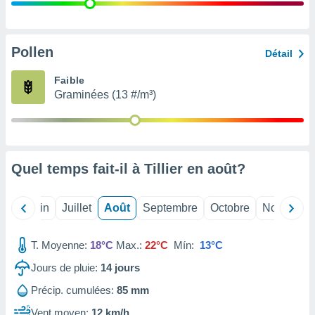
nées
lles sur
d'un
égitime,
Pollen
Détail
vous
vous
Faible
 Pour ce
Graminées (13 #/m³)
ous
etirer
ement
 opposer
Quel temps fait-il à Tillier en
août
?
ement
nées à
ment en
Mai
Juin
Juillet
Août
Septembre
Octobre
Novembre
 sur «
res
» ou
e
T. Moyenne:
18°C
Max.:
22°C
Mín:
13°C
que de
kies
Jours de pluie:
14
jours
ite web.
Précip. cumulées:
85 mm
t nos
Vent moyen:
12 km/h