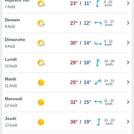
n «
8
-
21
23°
/
11°
km/h
7 Août
 et
r »,
cédez au
Demain
11
-
27
27°
/
12°
 et vous
km/h
8 Août
z
ation de
Dimanche
9
-
22
30°
/
14°
km/h
9 Août
qu'ils
 nous ou
aires,
Lundi
19
-
39
29°
/
18°
km/h
10 Août
nt de
t
Mardi
14
-
31
er le
25°
/
14°
km/h
11 Août
ement
te, ainsi
Mercredi
11
-
22
32°
/
15°
km/h
per un
12 Août
écifique
us
Jeudi
10
-
22
de la
36°
/
19°
km/h
13 Août
 et du