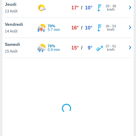
Jeudi
lisé en
20
-
39
17°
/
10°
km/h
 de
13 Août
. Vous
rouver
Vendredi
70%
26
-
53
16°
/
10°
5.7 mm
km/h
14 Août
ations
re
Samedi
que de
70%
27
-
51
15°
/
9°
0.9 mm
km/h
kies
15 Août
r votre
ement à
ment en
sur le
res des
kies
le au
page de
te web.
MENT,
 les