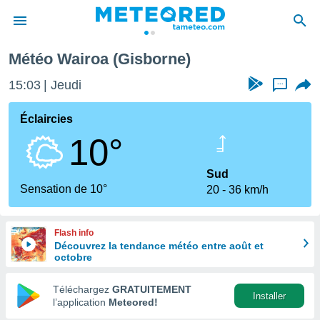
Météo Wairoa (Gisborne)
e
ntialité
15:03
Jeudi
...
enu de
o.com
Éclaircies
o.com) a
10°
aré par
onnels
Sud
arantir
Sensation de 10°
20
36 km/h
té des
ions
. Vous
Flash info
accéder
Découvrez la tendance météo entre août et
e en
octobre
 les
Téléchargez
GRATUITEMENT
s :
Installer
l’application
Meteored!
r les