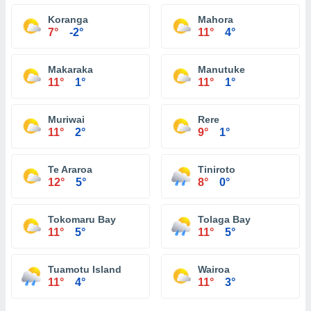
Koranga
Mahora
7°
-2°
11°
4°
Makaraka
Manutuke
11°
1°
11°
1°
Muriwai
Rere
11°
2°
9°
1°
Te Araroa
Tiniroto
12°
5°
8°
0°
Tokomaru Bay
Tolaga Bay
11°
5°
11°
5°
Tuamotu Island
Wairoa
11°
4°
11°
3°