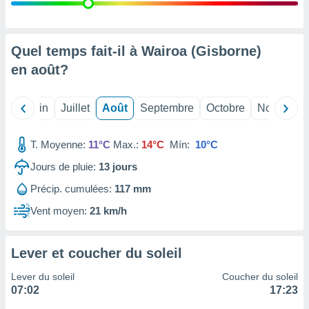
nées
lles sur
d'un
égitime,
Quel temps fait-il à Wairoa (Gisborne)
vous
en
août
?
vous
 Pour ce
ous
Mai
Juin
Juillet
Août
Septembre
Octobre
Novembre
etirer
ement
T. Moyenne:
11°C
Max.:
14°C
Mín:
10°C
 opposer
ement
Jours de pluie:
13
jours
nées à
Précip. cumulées:
117 mm
ment en
 sur «
Vent moyen:
21 km/h
res
» ou
e
que de
Lever et coucher du soleil
kies
ite web.
Lever du soleil
Coucher du soleil
07:02
17:23
t nos