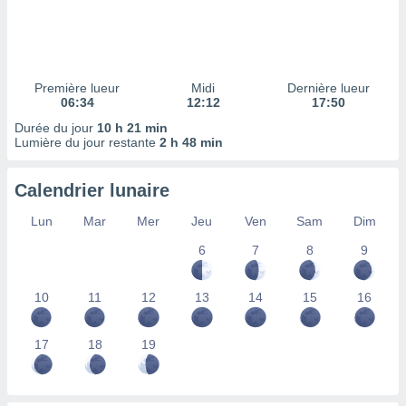
ires
ons le
ent des
es
 :
Première lueur
Midi
Dernière lueur
et/ou
06:34
12:12
17:50
 à des
Durée du jour
10 h 21 min
ions sur
Lumière du jour restante
2 h 48 min
eil,
des
limitées
Calendrier lunaire
nner la
Lun
Mar
Mer
Jeu
Ven
Sam
Dim
, créer
ils pour
6
7
8
9
ité
lisée,
10
11
12
13
14
15
16
des
our
nner des
17
18
19
és
lisées,
s profils
enus