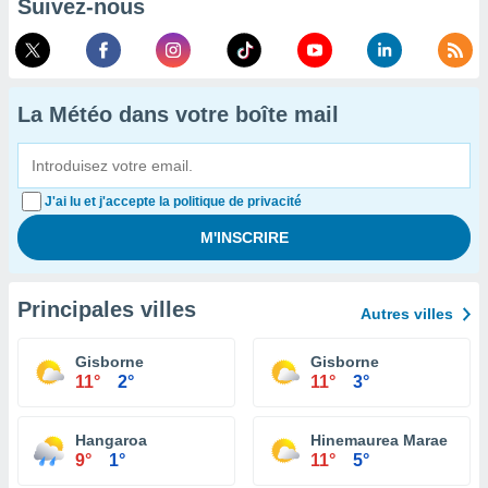
Suivez-nous
La Météo dans votre boîte mail
J'ai lu et j'accepte la politique de privacité
Principales villes
Autres villes
Gisborne
Gisborne
11°
2°
11°
3°
Hangaroa
Hinemaurea Marae
9°
1°
11°
5°