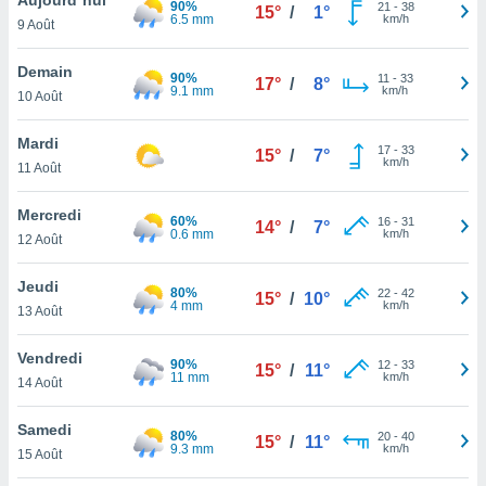
90%
n «
21
-
38
15°
/
1°
6.5 mm
km/h
9 Août
 et
r »,
cédez au
Demain
90%
11
-
33
17°
/
8°
 et vous
9.1 mm
km/h
10 Août
z
ation de
Mardi
17
-
33
15°
/
7°
km/h
11 Août
qu'ils
 nous ou
aires,
Mercredi
60%
16
-
31
14°
/
7°
0.6 mm
km/h
12 Août
nt de
t
Jeudi
80%
22
-
42
er le
15°
/
10°
4 mm
km/h
13 Août
ement
te, ainsi
Vendredi
90%
12
-
33
15°
/
11°
11 mm
km/h
per un
14 Août
écifique
us
Samedi
80%
20
-
40
de la
15°
/
11°
9.3 mm
km/h
15 Août
 et du