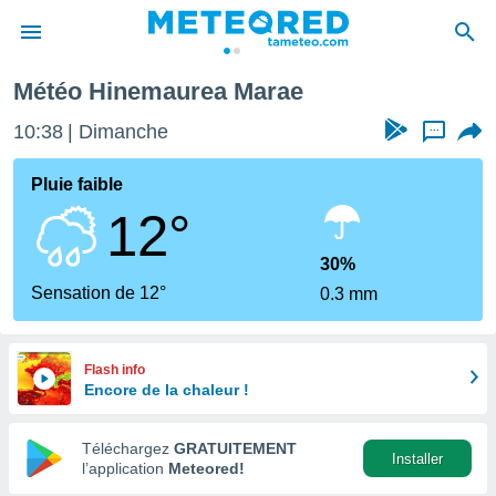
 Marae
Météo Hinemaurea Marae
e
ntialité
10:38
Dimanche
...
enu de
o.com
Pluie faible
o.com) a
12°
aré par
onnels
30%
arantir
Sensation de 12°
0.3 mm
té des
ions
. Vous
accéder
Flash info
e en
Encore de la chaleur !
 les
Téléchargez
GRATUITEMENT
s :
Installer
l’application
Meteored!
r les