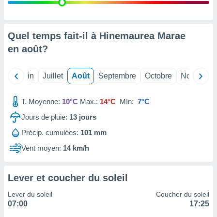
nées
lles sur
d'un
égitime,
Quel temps fait-il à Hinemaurea Marae
vous
en
août
?
vous
 Pour ce
ous
Mai
Juin
Juillet
Août
Septembre
Octobre
Novembre
etirer
ement
T. Moyenne:
10°C
Max.:
14°C
Mín:
7°C
 opposer
ement
Jours de pluie:
13
jours
nées à
Précip. cumulées:
101 mm
ment en
 sur «
Vent moyen:
14 km/h
res
» ou
e
que de
Lever et coucher du soleil
kies
ite web.
Lever du soleil
Coucher du soleil
07:00
17:25
t nos