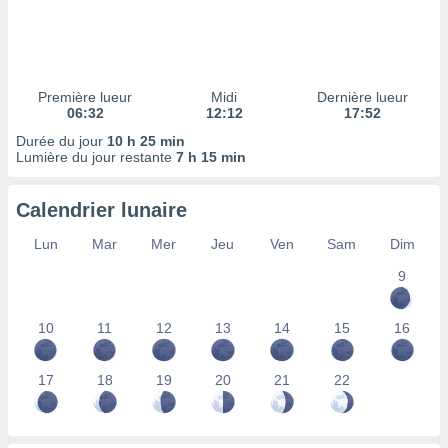
ires
ons le
ent des
es
 :
Première lueur
Midi
Dernière lueur
et/ou
06:32
12:12
17:52
 à des
Durée du jour
10 h 25 min
ions sur
Lumière du jour restante
7 h 15 min
eil,
des
limitées
Calendrier lunaire
nner la
Lun
Mar
Mer
Jeu
Ven
Sam
Dim
, créer
ils pour
9
ité
lisée,
10
11
12
13
14
15
16
des
our
nner des
17
18
19
20
21
22
és
lisées,
s profils
enus