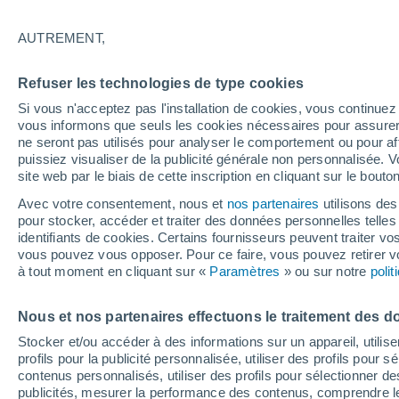
25°
AUTREMENT,
Nord
Refuser les technologies de type cookies
Sensation de 25°
7
-
23 km/
Si vous n'acceptez pas l'installation de cookies, vous continu
vous informons que seuls les cookies nécessaires pour assurer la
ne seront pas utilisés pour analyser le comportement ou pour af
puissiez visualiser de la publicité générale non personnalisée. V
Astronomie
site web par le biais de cette inscription en cliquant sur le bouto
Une fusée de SpaceX s’écrase sur la Lune et 
les regards se tournent vers notre satellite à l
Avec votre consentement, nous et
nos partenaires
utilisons des
recherche du cratère
pour stocker, accéder et traiter des données personnelles telles 
Météo 1 - 7 jours
Heure par heure
Actualité
Carte
identifiants de cookies. Certains fournisseurs peuvent traiter vo
vous pouvez vous opposer. Pour ce faire, vous pouvez retirer
à tout moment en cliquant sur «
Paramètres
» ou sur notre
poli
Demain
Dimanche
Aujourd´hui
Nous et nos partenaires effectuons le traitement des d
8 Août
9 Août
7 Août
Stocker et/ou accéder à des informations sur un appareil, utilise
profils pour la publicité personnalisée, utiliser des profils pour 
contenus personnalisés, utiliser des profils pour sélectionner
publicités, mesurer la performance des contenus, comprendre le