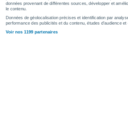
données provenant de différentes sources, développer et amélior
le contenu.
29°
/
13°
32°
/
17°
25°
/
13°
Données de géolocalisation précises et identification par analys
performance des publicités et du contenu, études d’audience e
14
-
27
km/h
15
-
36
km/h
18
14
-
27
km/h
Voir nos 1199 partenaires
Météo Vinningen aujourd´hui
, 7 août
Éclaircies
25°
16:00
T. ressentie
25°
Éclaircies
25°
17:00
T. ressentie
25°
Éclaircies
24°
18:00
T. ressentie
25°
Éclaircies
24°
19:00
T. ressentie
25°