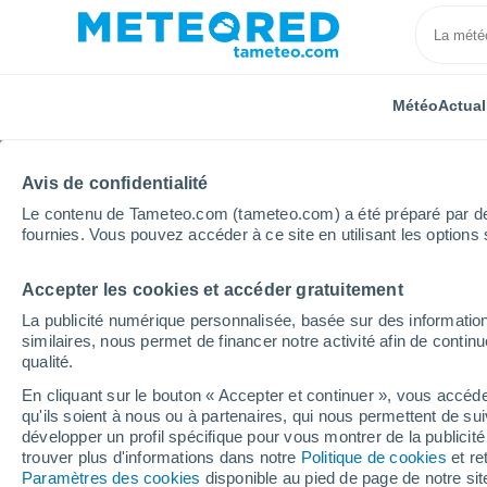
Météo
Actual
Avis de confidentialité
Le contenu de Tameteo.com (tameteo.com) a été préparé par des 
fournies. Vous pouvez accéder à ce site en utilisant les options 
Accepter les cookies et accéder gratuitement
Accueil
Allemagne
Rhénanie-Palatinat
Vinninge
La publicité numérique personnalisée, basée sur des information
similaires, nous permet de financer notre activité afin de conti
Météo Vinningen
qualité.
En cliquant sur le bouton « Accepter et continuer », vous accéde
15:46
Vendredi
qu'ils soient à nous ou à partenaires, qui nous permettent de sui
développer un profil spécifique pour vous montrer de la publicit
trouver plus d'informations dans notre
Politique de cookies
et re
Éclaircies
Paramètres des cookies
disponible au pied de page de notre si