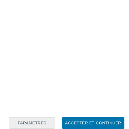
Calendrier lunaire
Lun
Mar
Mer
Jeu
Ven
Sam
Dim
7
8
9
10
11
12
13
14
15
16
17
18
19
20
PARAMÈTRES
ACCEPTER ET CONTINUER