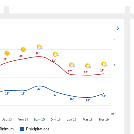
6
36°
35°
33°
32°
4
27°
27°
26°
20°
2
18°
18°
17°
16°
15°
14°
mm
Jeu
13
Ven
14
Sam
15
Dim
16
Lun
17
Mar
18
Mer
19
Minimum
Précipitations