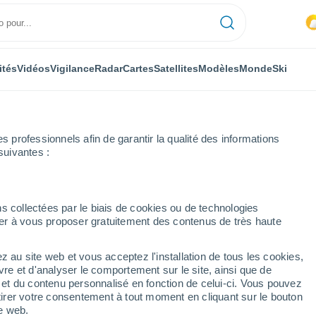
ités
Vidéos
Vigilance
Radar
Cartes
Satellites
Modèles
Monde
Ski
professionnels afin de garantir la qualité des informations
suivantes :
n
s collectées par le biais de cookies ou de technologies
nuer à vous proposer gratuitement des contenus de très haute
z au site web et vous acceptez l'installation de tous les cookies,
...
vre et d'analyser le comportement sur le site, ainsi que de
é et du contenu personnalisé en fonction de celui-ci. Vous pouvez
Heure par heure
tirer votre consentement à tout moment en cliquant sur le bouton
Intervalles nuageux dans les
te web.
prochaines heures