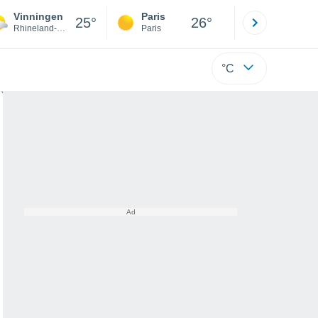
Vinningen
Paris
Montpelli
25°
26°
Rhineland-Palatinate
Paris
Hérault
°C