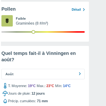
Pollen
Détail
Faible
Graminées (8 #/m³)
Quel temps fait-il à Vinningen en
août
?
Août
T. Moyenne:
19°C
Max.:
23°C
Mín:
14°C
Jours de pluie:
12
jours
Précip. cumulées:
71 mm