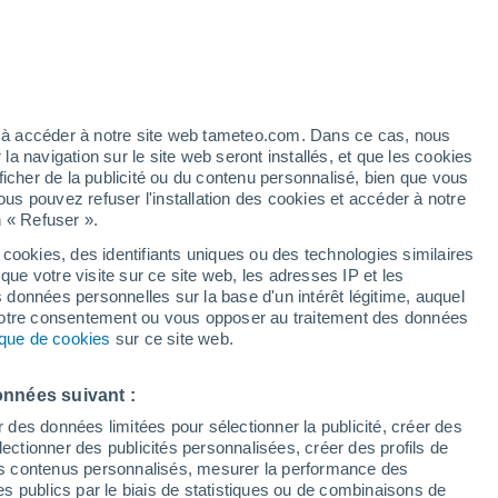
h
ez à accéder à notre site web tameteo.com. Dans ce cas, nous
 navigation sur le site web seront installés, et que les cookies
ficher de la publicité ou du contenu personnalisé, bien que vous
ous pouvez refuser l'installation des cookies et accéder à notre
n « Refuser ».
tous
a
 cookies, des identifiants uniques ou des technologies similaires
que votre visite sur ce site web, les adresses IP et les
 de couverture nuageuse
Radar de pluie
Satellites
Modèles
s données personnelles sur la base d'un intérêt légitime, auquel
 votre consentement ou vous opposer au traitement des données
tique de cookies
sur ce site web.
Lundi
Mardi
Mercredi
Jeudi
onnées suivant :
10 Août
11 Août
12 Août
13 Août
r des données limitées pour sélectionner la publicité, créer des
sélectionner des publicités personnalisées, créer des profils de
 des contenus personnalisés, mesurer la performance des
s publics par le biais de statistiques ou de combinaisons de