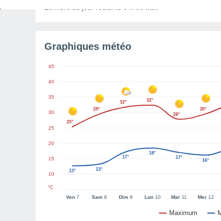
Lumière du jour restante
5 h 50 min
Graphiques météo
45
40
35
32°
32°
29°
30°
30
28°
25°
25
20
18°
17°
17°
15
16°
13°
13°
10
°C
Ven
7
Sam
8
Dim
9
Lun
10
Mar
11
Mer
12
Maximum