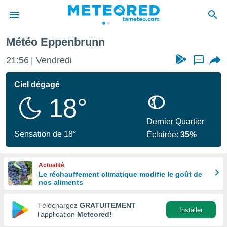
Météo Eppenbrunn
e
ntialité
21:56
Vendredi
...
enu de
o.com
Ciel dégagé
o.com) a
18°
aré par
onnels
Dernier Quartier
arantir
Sensation de 18°
Éclairée:
35%
té des
ions
. Vous
Actualité
accéder
Le réchauffement climatique modifie le goût de
e en
nos aliments
 les
Téléchargez
GRATUITEMENT
s :
Installer
l’application
Meteored!
r les