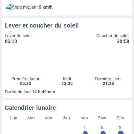
ires
ons le
Vent moyen:
9 km/h
ent des
es
 :
Lever et coucher du soleil
et/ou
Lever du soleil
Coucher du soleil
 à des
06:10
20:59
ions sur
eil,
des
limitées
nner la
, créer
Première lueur
Midi
Dernière lueur
ils pour
05:33
13:35
21:36
ité
Durée du jour
14 h 49 min
lisée,
des
our
Calendrier lunaire
nner des
és
Lun
Mar
Mer
Jeu
Ven
Sam
Dim
lisées,
7
8
9
s profils
enus