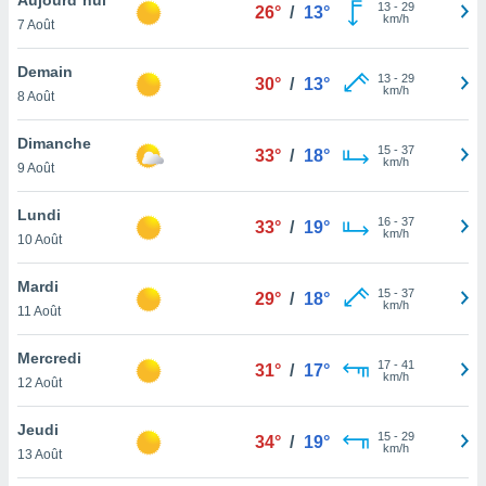
n «
13
-
29
26°
/
13°
km/h
7 Août
 et
r »,
cédez au
Demain
13
-
29
30°
/
13°
 et vous
km/h
8 Août
z
ation de
Dimanche
15
-
37
33°
/
18°
km/h
9 Août
qu'ils
 nous ou
aires,
Lundi
16
-
37
33°
/
19°
km/h
10 Août
nt de
t
Mardi
15
-
37
er le
29°
/
18°
km/h
11 Août
ement
te, ainsi
Mercredi
17
-
41
31°
/
17°
km/h
per un
12 Août
écifique
us
Jeudi
15
-
29
de la
34°
/
19°
km/h
13 Août
 et du