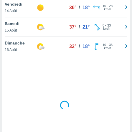
Vendredi
lisé en
10
-
28
36°
/
18°
km/h
 de
14 Août
. Vous
rouver
Samedi
8
-
33
37°
/
21°
km/h
15 Août
ations
re
Dimanche
que de
10
-
36
32°
/
18°
km/h
kies
16 Août
r votre
ement à
ment en
sur le
res des
kies
le au
page de
te web.
MENT,
 les