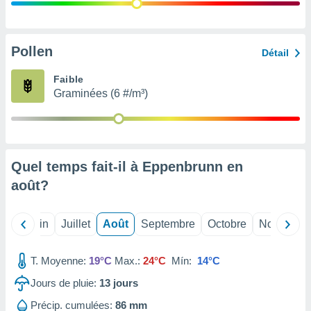
nées
lles sur
d'un
égitime,
Pollen
Détail
vous
vous
Faible
 Pour ce
Graminées (6 #/m³)
ous
etirer
ement
 opposer
Quel temps fait-il à Eppenbrunn en
ement
nées à
août
?
ment en
 sur «
res
» ou
Mai
Juin
Juillet
Août
Septembre
Octobre
Novembre
e
que de
kies
T. Moyenne:
19°C
Max.:
24°C
Mín:
14°C
ite web.
Jours de pluie:
13
jours
t nos
Précip. cumulées:
86 mm