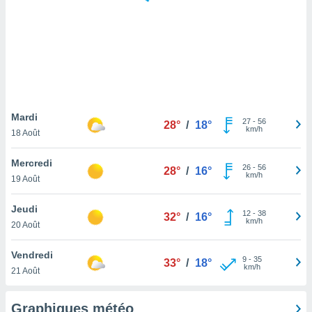
logies
e
s
tez pas
ation de
, vous
z à
à notre
Mardi
27
-
56
28°
/
18°
km/h
18 Août
.com.
 cas,
Mercredi
26
-
56
us
28°
/
16°
km/h
19 Août
ns que
s
Jeudi
12
-
38
32°
/
16°
ires
km/h
20 Août
urer la
on sur le
Vendredi
9
-
35
 seront
33°
/
18°
km/h
21 Août
, et que
ies ne
as
Graphiques météo