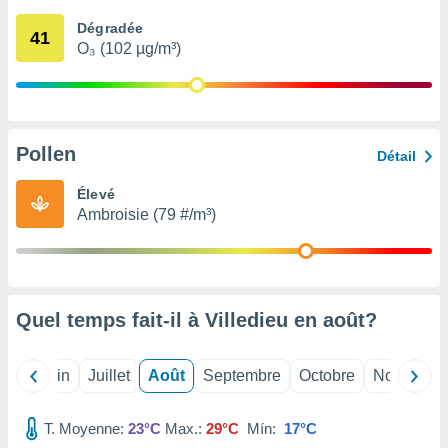
nées
Dégradée
lles sur
41
O₃ (102 µg/m³)
d'un
égitime,
vous
vous
 Pour ce
ous
Pollen
Détail
etirer
Élevé
ement
Ambroisie (79 #/m³)
 opposer
ement
nées à
ment en
 sur «
res
» ou
Quel temps fait-il à Villedieu en
août
?
e
que de
kies
Mai
Juin
Juillet
Août
Septembre
Octobre
Novembre
ite web.
T. Moyenne:
23°C
Max.:
29°C
Mín:
17°C
t nos