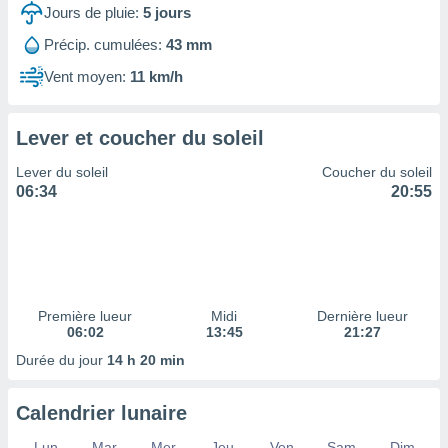
ires
Jours de pluie:
5
jours
ons le
ent des
Précip. cumulées:
43 mm
es
Vent moyen:
11 km/h
 :
et/ou
 à des
Lever et coucher du soleil
ions sur
eil,
Lever du soleil
Coucher du soleil
des
06:34
20:55
limitées
nner la
, créer
ils pour
ité
lisée,
Première lueur
Midi
Dernière lueur
06:02
13:45
21:27
des
our
Durée du jour
14 h 20 min
nner des
és
lisées,
Calendrier lunaire
s profils
enus
Lun
Mar
Mer
Jeu
Ven
Sam
Dim