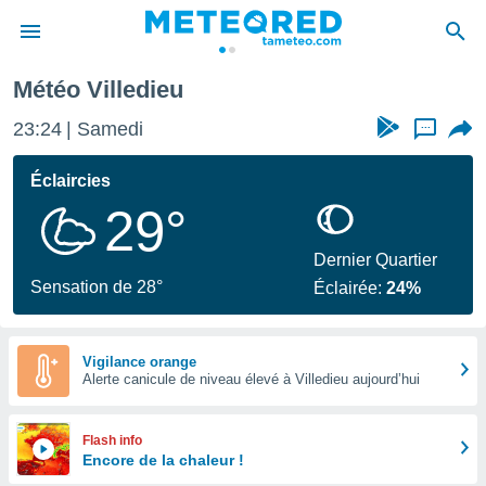
Météo Villedieu
e
ntialité
23:24
Samedi
...
enu de
o.com
Éclaircies
o.com) a
29°
aré par
onnels
Dernier Quartier
arantir
Sensation de 28°
Éclairée:
24%
té des
ions
. Vous
accéder
Vigilance orange
e en
Alerte canicule de niveau élevé à Villedieu aujourd’hui
 les
s :
Flash info
Encore de la chaleur !
r les