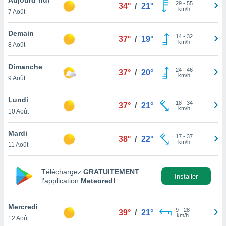
n «
29
-
55
34°
/
21°
km/h
7 Août
 et
r »,
cédez au
Demain
14
-
32
37°
/
19°
 et vous
km/h
8 Août
z
ation de
Dimanche
24
-
46
37°
/
20°
km/h
9 Août
qu'ils
 nous ou
aires,
Lundi
18
-
34
37°
/
21°
km/h
10 Août
nt de
t
Mardi
17
-
37
er le
38°
/
22°
km/h
11 Août
ement
te, ainsi
Téléchargez
GRATUITEMENT
per un
Installer
l’application
Meteored!
écifique
us
de la
Mercredi
9
-
28
39°
/
21°
 et du
km/h
12 Août