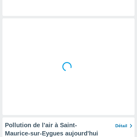
tre
ement,
enaires
s des
 des
nts
 ou des
gies
es pour
 accéder
r des
lles
ue votre
r ce site
 IP et
ifiants
es.
Pollution de l'air à Saint-
Détail
eurs
Maurice-sur-Eygues aujourd'hui
traiter