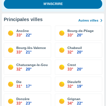
Principales villes
Autres villes
Ancône
Bourg-de-Péage
33°
22°
33°
20°
Bourg-lès-Valence
Chabeuil
33°
21°
32°
20°
Chatuzange-le-Goubet
Crest
32°
20°
33°
20°
Die
Dieulefit
31°
17°
32°
19°
Donzère
Grignan
33°
23°
34°
22°