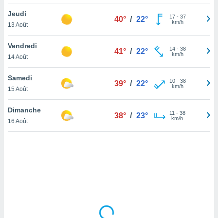
lisé en
Jeudi
 de
17
-
37
40°
/
22°
km/h
13 Août
. Vous
rouver
Vendredi
14
-
38
41°
/
22°
ations
km/h
14 Août
re
que de
Samedi
kies
10
-
38
39°
/
22°
km/h
15 Août
r votre
ement à
ment en
Dimanche
11
-
38
38°
/
23°
sur le
km/h
16 Août
res des
kies
le au
page de
te web.
MENT,
 les