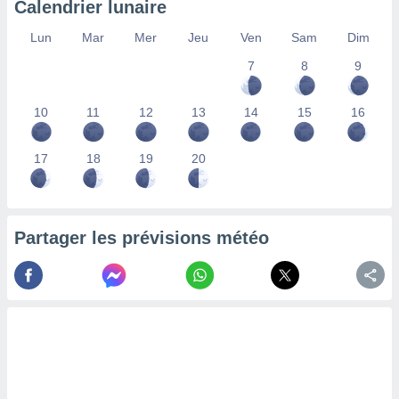
Calendrier lunaire
lisés,
des
Lun
Mar
Mer
Jeu
Ven
Sam
Dim
our
7
8
9
nner des
s
lisés,
10
11
12
13
14
15
16
la
ance des
s,
17
18
19
20
la
ance des
s,
dre les
Partager les prévisions météo
par le
ques ou
inaisons
ées
nt de
tes
,
er et
r les