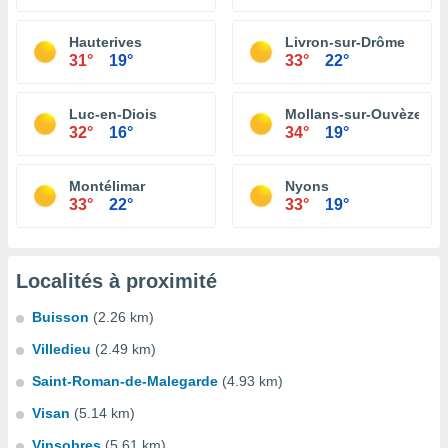
Hauterives
Livron-sur-Drôme
31°
19°
33°
22°
Luc-en-Diois
Mollans-sur-Ouvèze
32°
16°
34°
19°
Montélimar
Nyons
33°
22°
33°
19°
Localités à proximité
Buisson
(2.26 km)
Villedieu
(2.49 km)
Saint-Roman-de-Malegarde
(4.93 km)
Visan
(5.14 km)
Vinsobres
(5.61 km)