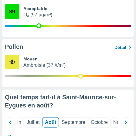
nées
Acceptable
lles sur
39
O₃ (97 µg/m³)
d'un
égitime,
vous
vous
 Pour ce
ous
Pollen
Détail
etirer
Moyen
ement
Ambroisie (37 #/m³)
 opposer
ement
nées à
ment en
 sur «
res
» ou
Quel temps fait-il à Saint-Maurice-sur-
e
Eygues en
août
?
que de
kies
ite web.
Mai
Juin
Juillet
Août
Septembre
Octobre
Novembre
t nos