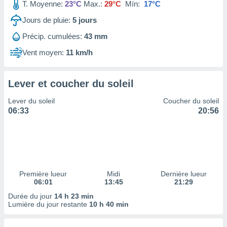
ires
T. Moyenne:
23°C
Max.:
29°C
Mín:
17°C
ons le
Jours de pluie:
5
jours
ent des
es
Précip. cumulées:
43 mm
 :
Vent moyen:
11 km/h
et/ou
 à des
ions sur
eil,
Lever et coucher du soleil
des
Lever du soleil
Coucher du soleil
limitées
06:33
20:56
nner la
, créer
ils pour
ité
lisée,
des
Première lueur
Midi
Dernière lueur
our
06:01
13:45
21:29
nner des
Durée du jour
14 h 23 min
és
Lumière du jour restante
10 h 40 min
lisées,
s profils
enus