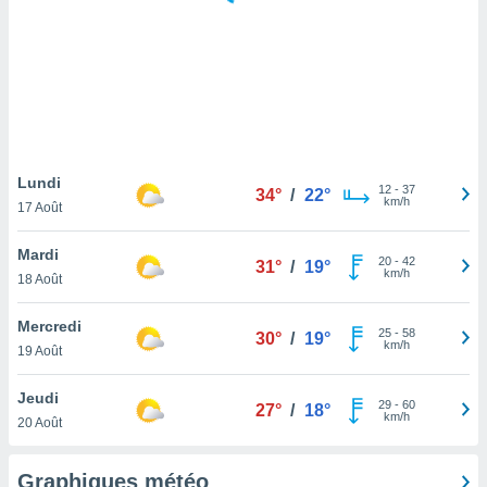
logies
e
s
tez pas
ation de
, vous
z à
à notre
Lundi
12
-
37
34°
/
22°
km/h
17 Août
.com.
 cas,
Mardi
20
-
42
us
31°
/
19°
km/h
18 Août
ns que
s
Mercredi
25
-
58
30°
/
19°
ires
km/h
19 Août
urer la
on sur le
Jeudi
29
-
60
 seront
27°
/
18°
km/h
20 Août
, et que
ies ne
as
Graphiques météo