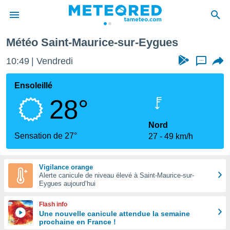
Eygues
Météo Saint-Maurice-sur-Eygues
e
ntialité
10:49
Vendredi
...
enu de
o.com
Ensoleillé
o.com) a
28°
aré par
onnels
Nord
arantir
Sensation de 27°
27
49 km/h
té des
ions
. Vous
Vigilance orange
accéder
Alerte canicule de niveau élevé à Saint-Maurice-sur-
e en
Eygues aujourd’hui
 les
Flash info
s :
Une nouvelle canicule attendue la semaine
prochaine en France !
r les