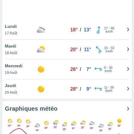
logies
e
s
Lundi
tez pas
17
-
46
18°
/
13°
km/h
ation de
17 Août
, vous
z à
Mardi
10
-
32
20°
/
11°
à notre
km/h
18 Août
.com.
Mercredi
 cas,
9
-
30
26°
/
7°
km/h
us
19 Août
ns que
s
Jeudi
11
-
35
28°
/
9°
km/h
20 Août
ires
urer la
on sur le
Graphiques météo
 seront
, et que
ies ne
27°
34°
26°
24°
23°
22°
22°
22°
as
21°
20°
20°
18°
18°