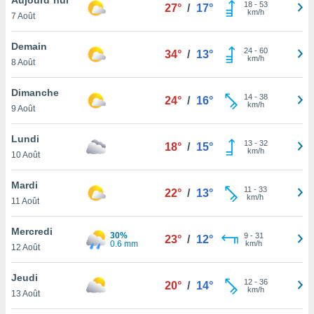
n «
18
-
53
27°
/
17°
km/h
7 Août
 et
r »,
cédez au
Demain
24
-
60
34°
/
13°
 et vous
km/h
8 Août
z
ation de
Dimanche
14
-
38
24°
/
16°
km/h
9 Août
qu'ils
 nous ou
aires,
Lundi
13
-
32
18°
/
15°
km/h
10 Août
nt de
t
Mardi
11
-
33
er le
22°
/
13°
km/h
11 Août
ement
te, ainsi
Mercredi
30%
9
-
31
23°
/
12°
0.6 mm
km/h
per un
12 Août
écifique
us
Jeudi
12
-
36
de la
20°
/
14°
km/h
13 Août
 et du