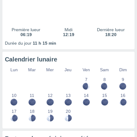
ires
ons le
ent des
es
 :
Première lueur
Midi
Dernière lueur
et/ou
06:19
12:19
18:20
 à des
Durée du jour
11 h 15 min
ions sur
eil,
des
Calendrier lunaire
limitées
Lun
Mar
Mer
Jeu
Ven
Sam
Dim
nner la
, créer
7
8
9
ils pour
ité
10
11
12
13
14
15
16
lisée,
des
our
17
18
19
20
nner des
és
lisées,
s profils
enus