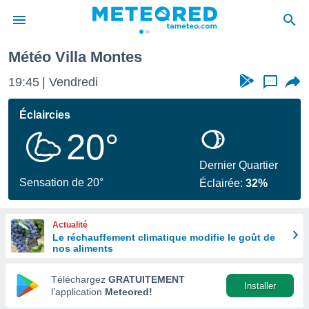
Météo Villa Montes
e
ntialité
19:45
Vendredi
...
enu de
o.com
Éclaircies
o.com) a
20°
aré par
onnels
Dernier Quartier
arantir
Sensation de 20°
Éclairée:
32%
té des
ions
. Vous
Actualité
accéder
Le réchauffement climatique modifie le goût de
e en
nos aliments
 les
Téléchargez
GRATUITEMENT
s :
Installer
l’application
Meteored!
r les