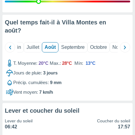
nées
lles sur
d'un
égitime,
Quel temps fait-il à Villa Montes en
vous
août
?
vous
 Pour ce
ous
Mai
Juin
Juillet
Août
Septembre
Octobre
Novembre
etirer
ement
T. Moyenne:
20°C
Max.:
28°C
Mín:
13°C
 opposer
ement
Jours de pluie:
3
jours
nées à
Précip. cumulées:
9 mm
ment en
 sur «
Vent moyen:
7 km/h
res
» ou
e
que de
Lever et coucher du soleil
kies
ite web.
Lever du soleil
Coucher du soleil
06:42
17:57
t nos