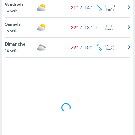
Vendredi
lisé en
10
-
31
21°
/
14°
km/h
 de
14 Août
. Vous
rouver
Samedi
9
-
30
22°
/
13°
km/h
15 Août
ations
re
Dimanche
que de
14
-
38
22°
/
15°
km/h
kies
16 Août
r votre
ement à
ment en
sur le
res des
kies
le au
page de
te web.
MENT,
 les