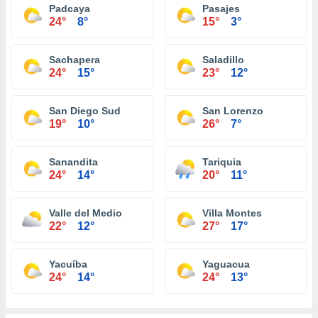
Padcaya
Pasajes
24°
8°
15°
3°
Sachapera
Saladillo
24°
15°
23°
12°
San Diego Sud
San Lorenzo
19°
10°
26°
7°
Sanandita
Tariquia
24°
14°
20°
11°
Valle del Medio
Villa Montes
22°
12°
27°
17°
Yacuíba
Yaguacua
24°
14°
24°
13°