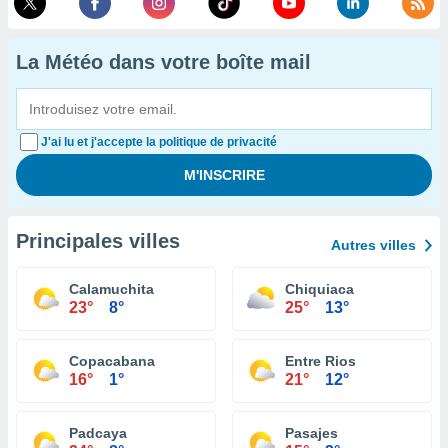
La Météo dans votre boîte mail
J'ai lu et j'accepte la politique de privacité
Principales villes
Autres villes
Calamuchita
Chiquiaca
23°
8°
25°
13°
Copacabana
Entre Rios
16°
1°
21°
12°
Padcaya
Pasajes