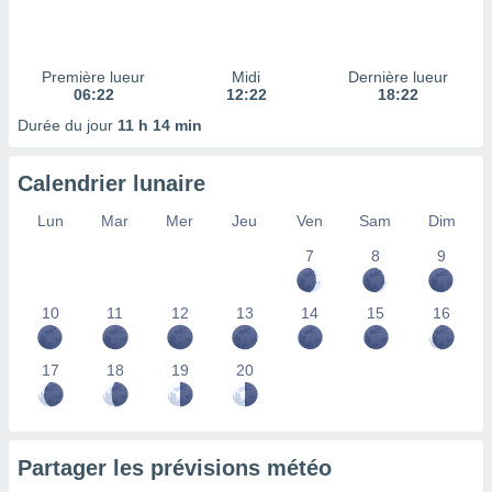
ires
ons le
ent des
es
Première lueur
Midi
Dernière lueur
 :
06:22
12:22
18:22
et/ou
Durée du jour
11 h 14 min
 à des
ions sur
eil,
Calendrier lunaire
des
limitées
Lun
Mar
Mer
Jeu
Ven
Sam
Dim
7
8
9
nner la
, créer
ils pour
10
11
12
13
14
15
16
ité
lisée,
des
17
18
19
20
our
nner des
és
lisées,
Partager les prévisions météo
s profils
enus