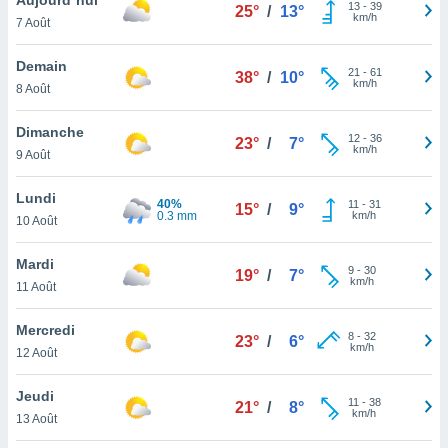
n «
13
-
39
25°
/
13°
km/h
7 Août
 et
r »,
cédez au
Demain
21
-
61
38°
/
10°
 et vous
km/h
8 Août
z
ation de
Dimanche
12
-
36
23°
/
7°
km/h
9 Août
qu'ils
 nous ou
aires,
Lundi
40%
11
-
31
15°
/
9°
0.3 mm
km/h
10 Août
nt de
t
Mardi
9
-
30
er le
19°
/
7°
km/h
11 Août
ement
te, ainsi
Mercredi
8
-
32
23°
/
6°
km/h
per un
12 Août
écifique
us
Jeudi
11
-
38
de la
21°
/
8°
km/h
13 Août
 et du