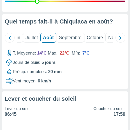
nées
lles sur
d'un
égitime,
Quel temps fait-il à Chiquiaca en
août
?
vous
vous
 Pour ce
Mai
Juin
Juillet
Août
Septembre
Octobre
Novembre
ous
etirer
T. Moyenne:
14°C
Max.:
22°C
Mín:
7°C
ement
Jours de pluie:
5
jours
 opposer
ement
Précip. cumulées:
20 mm
nées à
ment en
Vent moyen:
6 km/h
 sur «
res
» ou
e
Lever et coucher du soleil
que de
kies
Lever du soleil
Coucher du soleil
ite web.
06:45
17:59
t nos