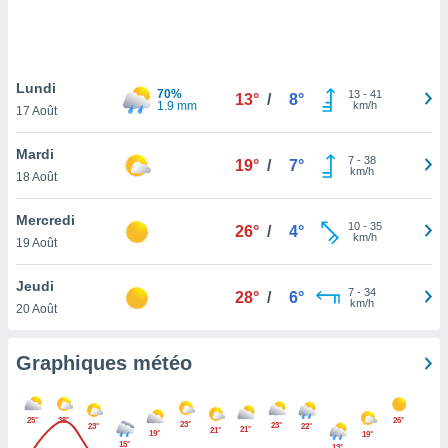
logies
e
s
Lundi
tez pas
70%
13
-
41
13°
/
8°
1.9 mm
km/h
ation de
17 Août
, vous
z à
Mardi
7
-
38
19°
/
7°
à notre
km/h
18 Août
.com.
Mercredi
 cas,
10
-
35
26°
/
4°
km/h
us
19 Août
ns que
s
Jeudi
7
-
34
28°
/
6°
km/h
20 Août
ires
urer la
on sur le
Graphiques météo
 seront
, et que
ies ne
25°
38°
26°
23°
23°
23°
22°
as
21°
21°
19°
19°
15°
13°