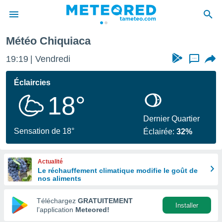
Météo Chiquiaca
e
ntialité
19:19
Vendredi
...
enu de
o.com
Éclaircies
o.com) a
18°
aré par
onnels
Dernier Quartier
arantir
Sensation de 18°
Éclairée:
32%
té des
ions
. Vous
Actualité
accéder
Le réchauffement climatique modifie le goût de
e en
nos aliments
 les
Téléchargez
GRATUITEMENT
s :
Installer
l’application
Meteored!
r les