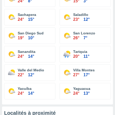
24°
8°
15°
3°
Sachapera
Saladillo
24°
15°
23°
12°
San Diego Sud
San Lorenzo
19°
10°
26°
7°
Sanandita
Tariquia
24°
14°
20°
11°
Valle del Medio
Villa Montes
22°
12°
27°
17°
Yacuíba
Yaguacua
24°
14°
24°
13°
Localités à proximité