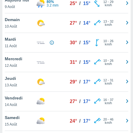
80%
n «
12
-
29
25°
/
15°
3.2 mm
km/h
9 Août
 et
r »,
cédez au
Demain
13
-
32
27°
/
14°
 et vous
km/h
10 Août
z
ation de
Mardi
10
-
26
30°
/
15°
km/h
11 Août
qu'ils
 nous ou
aires,
Mercredi
10
-
26
31°
/
15°
km/h
12 Août
nt de
t
Jeudi
12
-
31
er le
29°
/
17°
km/h
13 Août
ement
te, ainsi
Vendredi
16
-
37
27°
/
17°
km/h
per un
14 Août
écifique
us
Samedi
20
-
46
de la
24°
/
17°
km/h
15 Août
 et du