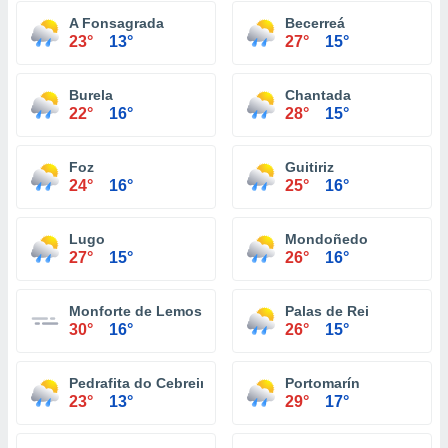
A Fonsagrada
Becerreá
23°
13°
27°
15°
Burela
Chantada
22°
16°
28°
15°
Foz
Guitiriz
24°
16°
25°
16°
Lugo
Mondoñedo
27°
15°
26°
16°
Monforte de Lemos
Palas de Rei
30°
16°
26°
15°
Pedrafita do Cebreiro
Portomarín
23°
13°
29°
17°