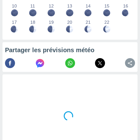
lisés,
10
11
12
13
14
15
16
des
our
17
18
19
20
21
22
nner des
s
lisés,
la
ance des
Partager les prévisions météo
s,
la
ance des
s,
dre les
par le
ques ou
inaisons
ées
nt de
tes
,
er et
r les