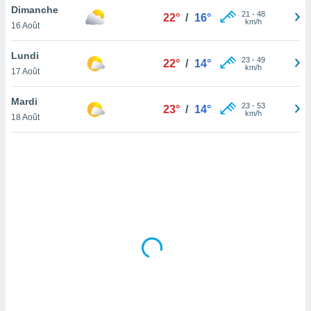
Dimanche
lisé en
21
-
48
22°
/
16°
km/h
 de
16 Août
. Vous
rouver
Lundi
23
-
49
22°
/
14°
km/h
17 Août
ations
re
Mardi
que de
23
-
53
23°
/
14°
km/h
kies
18 Août
r votre
ement à
ment en
sur le
res des
kies
le au
page de
te web.
MENT,
 les