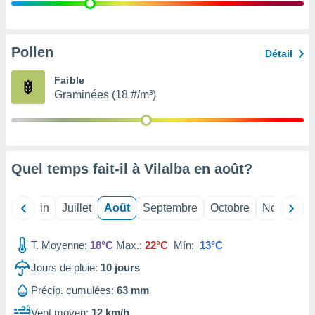
nées
lles sur
d'un
égitime,
Pollen
Détail
vous
vous
Faible
 Pour ce
Graminées (18 #/m³)
ous
etirer
ement
 opposer
Quel temps fait-il à Vilalba en
août
?
ement
nées à
ment en
Mai
Juin
Juillet
Août
Septembre
Octobre
Novembre
 sur «
res
» ou
e
T. Moyenne:
18°C
Max.:
22°C
Mín:
13°C
que de
kies
Jours de pluie:
10
jours
ite web.
Précip. cumulées:
63 mm
t nos
Vent moyen:
12 km/h