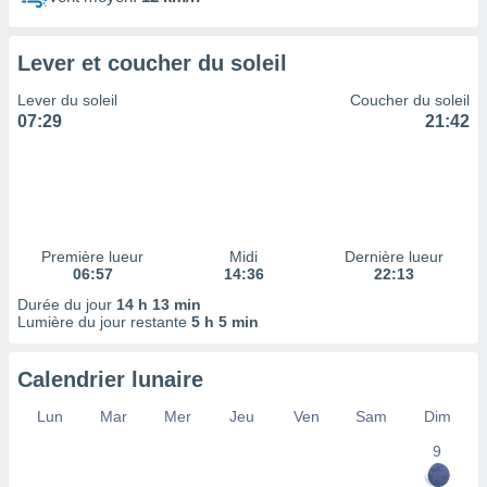
ires
ons le
ent des
Lever et coucher du soleil
es
 :
Lever du soleil
Coucher du soleil
et/ou
07:29
21:42
 à des
ions sur
eil,
des
limitées
Première lueur
Midi
Dernière lueur
nner la
06:57
14:36
22:13
, créer
ils pour
Durée du jour
14 h 13 min
ité
Lumière du jour restante
5 h 5 min
lisée,
des
Calendrier lunaire
our
nner des
Lun
Mar
Mer
Jeu
Ven
Sam
Dim
és
lisées,
9
s profils
enus