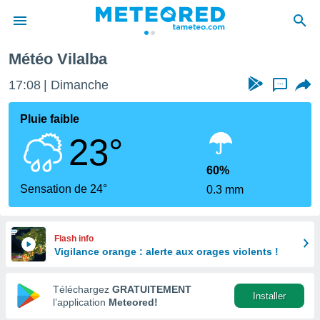
Météo Vilalba
e
ntialité
17:08
Dimanche
...
enu de
o.com
Pluie faible
o.com) a
23°
aré par
onnels
60%
arantir
Sensation de 24°
0.3 mm
té des
ions
. Vous
accéder
Flash info
e en
Vigilance orange : alerte aux orages violents !
 les
Téléchargez
GRATUITEMENT
s :
Installer
l’application
Meteored!
r les