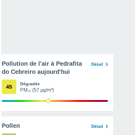
Pollution de l'air à Pedrafita
Détail
do Cebreiro aujourd'hui
Dégradée
45
PM₁₀ (57 µg/m³)
Pollen
Détail