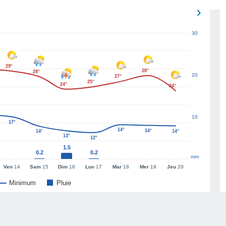
30
29°
28°
28°
20
27°
25°
24°
24°
10
17°
14°
14°
14°
14°
13°
12°
1.5
0.2
0.2
mm
Ven
14
Sam
15
Dim
16
Lun
17
Mar
18
Mer
19
Jeu
20
Minimum
Pluie