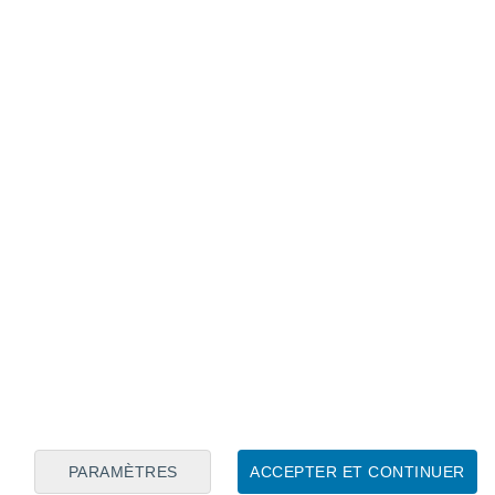
Calendrier lunaire
Lun
Mar
Mer
Jeu
Ven
Sam
Dim
8
9
10
11
12
13
14
15
16
17
18
19
20
21
PARAMÈTRES
ACCEPTER ET CONTINUER