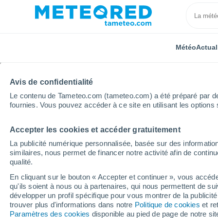
Météo
Actual
Avis de confidentialité
Le contenu de Tameteo.com (tameteo.com) a été préparé par des 
fournies. Vous pouvez accéder à ce site en utilisant les options 
Accepter les cookies et accéder gratuitement
Accueil
Espagne
Galice
Province de Lugo
P
La publicité numérique personnalisée, basée sur des information
similaires, nous permet de financer notre activité afin de conti
Météo Pedrafita do Ceb
qualité.
En cliquant sur le bouton « Accepter et continuer », vous accéde
17:41
Samedi
qu'ils soient à nous ou à partenaires, qui nous permettent de sui
développer un profil spécifique pour vous montrer de la publicit
trouver plus d'informations dans notre
Politique de cookies
et re
Pluie faible
Paramètres des cookies
disponible au pied de page de notre si