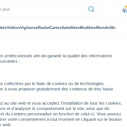
ités
Vidéos
Vigilance
Radar
Cartes
Satellites
Modèles
Monde
Ski
professionnels afin de garantir la qualité des informations
suivantes :
edrafita do Cebreiro
s collectées par le biais de cookies ou de technologies
nuer à vous proposer gratuitement des contenus de très haute
reiro
z au site web et vous acceptez l'installation de tous les cookies,
...
vre et d'analyser le comportement sur le site, ainsi que de
é et du contenu personnalisé en fonction de celui-ci. Vous pouvez
Heure par heure
tirer votre consentement à tout moment en cliquant sur le bouton
Pluie faible dans les prochaines
te web.
heures