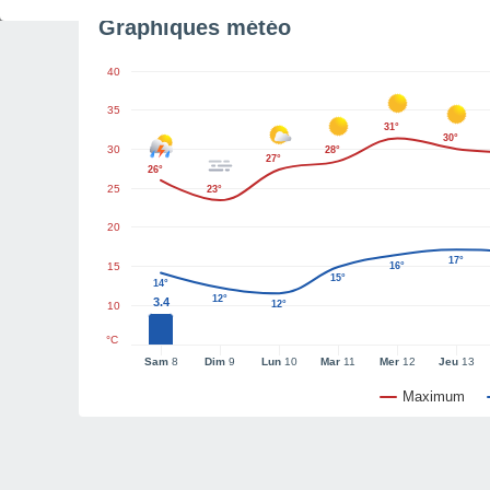
Graphiques météo
40
35
31°
30°
30
28°
27°
26°
25
23°
20
17°
15
16°
15°
14°
12°
3.4
12°
10
°C
Sam
8
Dim
9
Lun
10
Mar
11
Mer
12
Jeu
13
Maximum