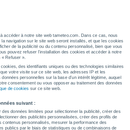
ez à accéder à notre site web tameteo.com. Dans ce cas, nous
 navigation sur le site web seront installés, et que les cookies
ficher de la publicité ou du contenu personnalisé, bien que vous
ous pouvez refuser l'installation des cookies et accéder à notre
n « Refuser ».
 cookies, des identifiants uniques ou des technologies similaires
que votre visite sur ce site web, les adresses IP et les
Actualité
Carte de pluie
Satellites
Modèles
s données personnelles sur la base d'un intérêt légitime, auquel
 votre consentement ou vous opposer au traitement des données
tique de cookies
sur ce site web.
Mardi
Mercredi
Jeudi
Vendredi
onnées suivant :
11 Août
12 Août
13 Août
14 Août
r des données limitées pour sélectionner la publicité, créer des
sélectionner des publicités personnalisées, créer des profils de
 des contenus personnalisés, mesurer la performance des
s publics par le biais de statistiques ou de combinaisons de