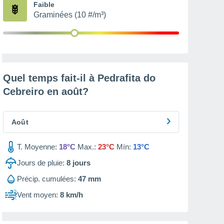
Faible
Graminées (10 #/m³)
Quel temps fait-il à Pedrafita do
Cebreiro en
août
?
Août
T. Moyenne:
18°C
Max.:
23°C
Mín:
13°C
Jours de pluie:
8
jours
Précip. cumulées:
47 mm
Vent moyen:
8 km/h