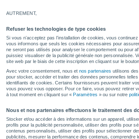
23°
AUTREMENT,
60%
Refuser les technologies de type cookies
Sensation de 25°
0.3 mm
Si vous n'acceptez pas l'installation de cookies, vous continu
vous informons que seuls les cookies nécessaires pour assurer la
ne seront pas utilisés pour analyser le comportement ou pour af
puissiez visualiser de la publicité générale non personnalisée. V
Flash info
site web par le biais de cette inscription en cliquant sur le bouto
Encore de la chaleur !
Avec votre consentement, nous et
nos partenaires
utilisons des
pour stocker, accéder et traiter des données personnelles telles 
Météo 1 - 7 jours
Heure par heure
Radar de pluie
identifiants de cookies. Certains fournisseurs peuvent traiter vo
vous pouvez vous opposer. Pour ce faire, vous pouvez retirer
à tout moment en cliquant sur «
Paramètres
» ou sur notre
poli
Demain
Lundi
Aujourd´hui
Nous et nos partenaires effectuons le traitement des d
9 Août
10 Août
8 Août
Stocker et/ou accéder à des informations sur un appareil, utilise
profils pour la publicité personnalisée, utiliser des profils pour 
contenus personnalisés, utiliser des profils pour sélectionner
publicités, mesurer la performance des contenus, comprendre le
90%