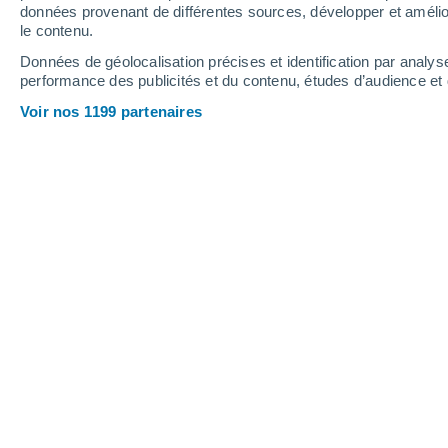
2.5 mm
données provenant de différentes sources, développer et amélior
le contenu.
26°
/
16°
24°
/
17°
29°
/
16°
Données de géolocalisation précises et identification par analys
performance des publicités et du contenu, études d’audience e
13
-
29
km/h
19
-
40
km/h
12
13
-
25
km/h
Voir nos 1199 partenaires
Météo Vilagarcía de Arousa aujourd´h
Ensoleillé
27°
14:00
T. ressentie
28°
Ensoleillé
28°
15:00
T. ressentie
28°
Ensoleillé
28°
16:00
T. ressentie
29°
Ensoleillé
28°
17:00
T. ressentie
29°