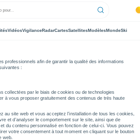
ités
Vidéos
Vigilance
Radar
Cartes
Satellites
Modèles
Monde
Ski
professionnels afin de garantir la qualité des informations
suivantes :
a
Vilagarcía de Arousa
s collectées par le biais de cookies ou de technologies
nuer à vous proposer gratuitement des contenus de très haute
ousa
z au site web et vous acceptez l'installation de tous les cookies,
...
vre et d'analyser le comportement sur le site, ainsi que de
é et du contenu personnalisé en fonction de celui-ci. Vous pouvez
Heure par heure
tirer votre consentement à tout moment en cliquant sur le bouton
Ciel dégagé dans les prochaines
te web.
heures