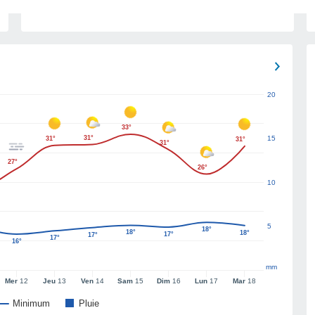
20
33°
31°
15
31°
31°
31°
27°
26°
10
5
18°
18°
18°
17°
17°
17°
16°
mm
Mer
12
Jeu
13
Ven
14
Sam
15
Dim
16
Lun
17
Mar
18
Minimum
Pluie