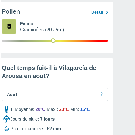
Pollen
Détail
Faible
Graminées (20 #/m³)
Quel temps fait-il à Vilagarcía de
Arousa en
août
?
Août
T. Moyenne:
20°C
Max.:
23°C
Mín:
16°C
Jours de pluie:
7
jours
Précip. cumulées:
52 mm