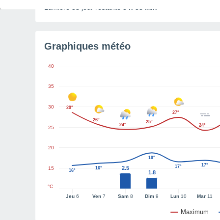
Lumière du jour restante
8 h 38 min
Graphiques météo
40
35
30
29°
27°
26°
25°
24°
24°
25
20
19°
17°
17°
2.5
15
16°
16°
1.8
°C
Jeu
6
Ven
7
Sam
8
Dim
9
Lun
10
Mar
11
Maximum