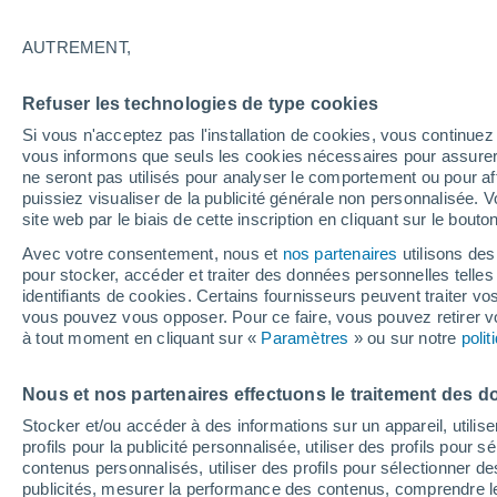
27°
AUTREMENT,
UV
8 Très
Refuser les technologies de type cookies
Sensation de 28°
FPS
25-50
Si vous n'acceptez pas l'installation de cookies, vous continu
vous informons que seuls les cookies nécessaires pour assurer la
ne seront pas utilisés pour analyser le comportement ou pour af
puissiez visualiser de la publicité générale non personnalisée. V
Flash info
site web par le biais de cette inscription en cliquant sur le bouto
Découvrez la tendance météo entre août et oc
Avec votre consentement, nous et
nos partenaires
utilisons des
pour stocker, accéder et traiter des données personnelles telles 
Météo 1 - 7 jours
Heure par heure
Actualité
Carte 
identifiants de cookies. Certains fournisseurs peuvent traiter vo
vous pouvez vous opposer. Pour ce faire, vous pouvez retirer
à tout moment en cliquant sur «
Paramètres
» ou sur notre
poli
Demain
Samedi
D
Aujourd´hui
Nous et nos partenaires effectuons le traitement des d
7 Août
8 Août
6 Août
Stocker et/ou accéder à des informations sur un appareil, utilise
profils pour la publicité personnalisée, utiliser des profils pour 
contenus personnalisés, utiliser des profils pour sélectionner
publicités, mesurer la performance des contenus, comprendre le
60%