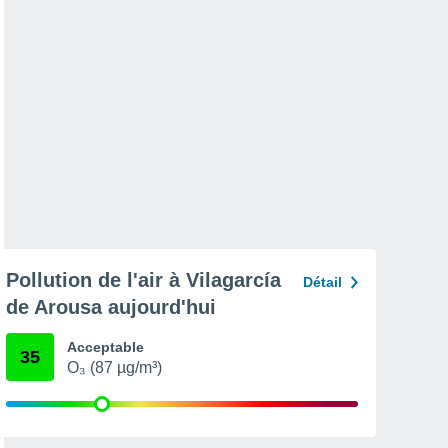
Pollution de l'air à Vilagarcía
Détail
de Arousa aujourd'hui
Acceptable
35
O₃ (87 µg/m³)