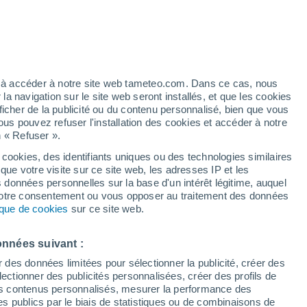
 élevé!
ez à accéder à notre site web tameteo.com. Dans ce cas, nous
 navigation sur le site web seront installés, et que les cookies
ficher de la publicité ou du contenu personnalisé, bien que vous
ous pouvez refuser l'installation des cookies et accéder à notre
n « Refuser ».
tobre
 cookies, des identifiants uniques ou des technologies similaires
que votre visite sur ce site web, les adresses IP et les
des températures
Radar de pluie
Satellites
Modèles
s données personnelles sur la base d'un intérêt légitime, auquel
 votre consentement ou vous opposer au traitement des données
tique de cookies
sur ce site web.
imanche
Lundi
Mardi
Mercredi
onnées suivant :
9 Août
10 Août
11 Août
12 Août
r des données limitées pour sélectionner la publicité, créer des
sélectionner des publicités personnalisées, créer des profils de
 des contenus personnalisés, mesurer la performance des
s publics par le biais de statistiques ou de combinaisons de
80%