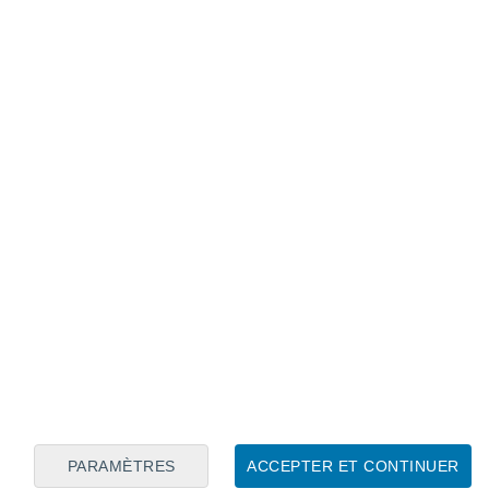
Calendrier lunaire
Lun
Mar
Mer
Jeu
Ven
Sam
Dim
6
7
8
9
10
11
12
13
14
15
16
17
18
19
PARAMÈTRES
ACCEPTER ET CONTINUER