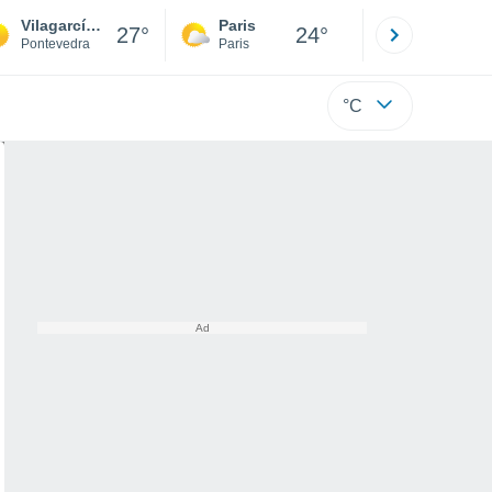
Vilagarcía de Arousa
Paris
Montpelli
27°
24°
Pontevedra
Paris
Hérault
°C