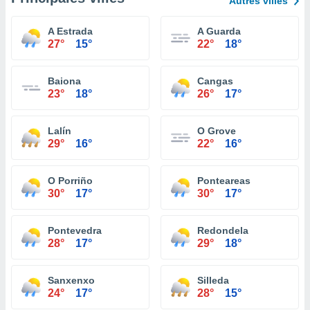
Autres villes
A Estrada
A Guarda
27°
15°
22°
18°
Baiona
Cangas
23°
18°
26°
17°
Lalín
O Grove
29°
16°
22°
16°
O Porriño
Ponteareas
30°
17°
30°
17°
Pontevedra
Redondela
28°
17°
29°
18°
Sanxenxo
Silleda
24°
17°
28°
15°