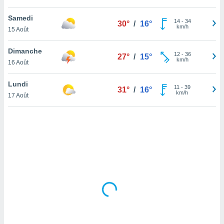
lisé en
 de
Samedi
14
-
34
30°
/
16°
. Vous
km/h
15 Août
rouver
Dimanche
12
-
36
ations
27°
/
15°
km/h
16 Août
re
que de
kies
Lundi
11
-
39
31°
/
16°
r votre
km/h
17 Août
ement à
ment en
sur le
res des
kies
le au
page de
te web.
MENT,
 les