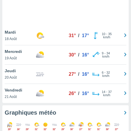
logies
e
s
tez pas
ation de
Mardi
10
-
35
31°
/
17°
, vous
km/h
18 Août
z à
à notre
Mercredi
9
-
34
30°
/
16°
km/h
19 Août
.com.
 cas,
Jeudi
us
6
-
32
27°
/
16°
km/h
ns que
20 Août
s
Vendredi
14
-
37
ires
26°
/
16°
km/h
21 Août
urer la
on sur le
 seront
Graphiques météo
, et que
ies ne
as
29°
26°
29°
31°
32°
32°
29°
30°
27°
31°
31°
30°
27°