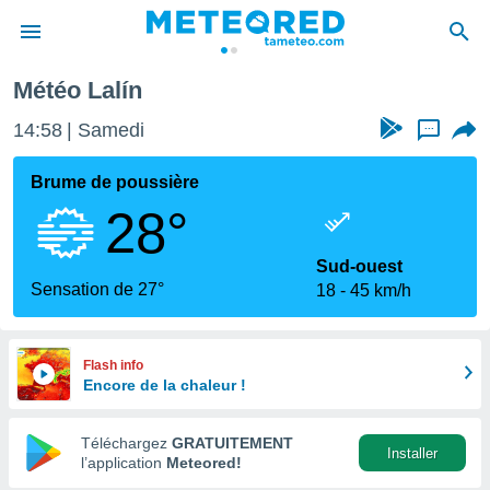
Météo Lalín
e
ntialité
14:58
Samedi
...
enu de
o.com
Brume de poussière
o.com) a
28°
aré par
onnels
Sud-ouest
arantir
Sensation de 27°
18
45 km/h
té des
ions
. Vous
accéder
Flash info
e en
Encore de la chaleur !
 les
Téléchargez
GRATUITEMENT
s :
Installer
l’application
Meteored!
r les