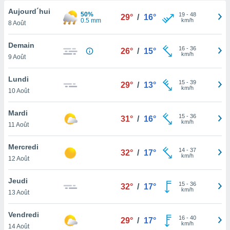
n «
Aujourd´hui
 et
50%
19
-
48
29°
/
16°
0.5 mm
km/h
r »,
8 Août
cédez au
 et vous
Demain
16
-
36
26°
/
15°
z
km/h
9 Août
ation de
Lundi
qu'ils
15
-
39
29°
/
13°
km/h
10 Août
 nous ou
aires,
Mardi
15
-
36
31°
/
16°
nt de
km/h
11 Août
t
er le
Mercredi
ement
14
-
37
32°
/
17°
km/h
12 Août
te, ainsi
per un
Jeudi
15
-
36
32°
/
17°
écifique
km/h
13 Août
us
de la
Vendredi
 et du
16
-
40
29°
/
17°
km/h
14 Août