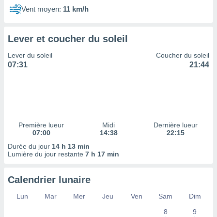
ires
Vent moyen:
11 km/h
ons le
ent des
es
Lever et coucher du soleil
 :
et/ou
Lever du soleil
Coucher du soleil
 à des
07:31
21:44
ions sur
eil,
des
limitées
nner la
, créer
Première lueur
Midi
Dernière lueur
07:00
14:38
22:15
ils pour
ité
Durée du jour
14 h 13 min
lisée,
Lumière du jour restante
7 h 17 min
des
our
Calendrier lunaire
nner des
és
Lun
Mar
Mer
Jeu
Ven
Sam
Dim
lisées,
s profils
8
9
enus