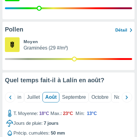
nées
lles sur
d'un
égitime,
vous
Pollen
Détail
vous
 Pour ce
Moyen
ous
Graminées (29 #/m³)
etirer
ement
 opposer
ement
nées à
Quel temps fait-il à Lalín en
août
?
ment en
 sur «
res
» ou
Mai
Juin
Juillet
Août
Septembre
Octobre
Novembre
e
que de
T. Moyenne:
18°C
Max.:
23°C
Mín:
13°C
kies
ite web.
Jours de pluie:
7
jours
t nos
Précip. cumulées:
50 mm