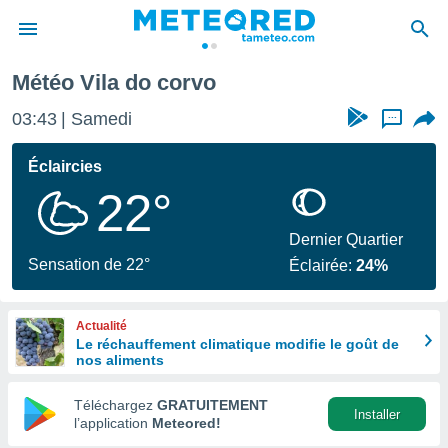
Météo Vila do corvo
e
ntialité
03:43
Samedi
...
enu de
o.com
Éclaircies
o.com) a
22°
aré par
onnels
Dernier Quartier
arantir
Sensation de 22°
Éclairée:
24%
té des
ions
. Vous
Actualité
accéder
Le réchauffement climatique modifie le goût de
e en
nos aliments
 les
Téléchargez
GRATUITEMENT
s :
Installer
l’application
Meteored!
r les