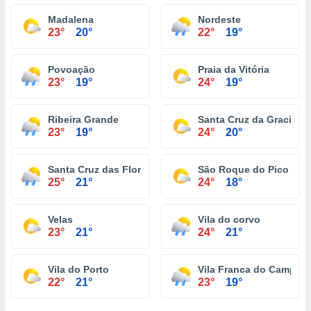
Madalena
Nordeste
23°
20°
22°
19°
Povoação
Praia da Vitória
23°
19°
24°
19°
Ribeira Grande
Santa Cruz da Graciosa
23°
19°
24°
20°
Santa Cruz das Flores
São Roque do Pico
25°
21°
24°
18°
Velas
Vila do corvo
23°
21°
24°
21°
Vila do Porto
Vila Franca do Campo
22°
21°
23°
19°