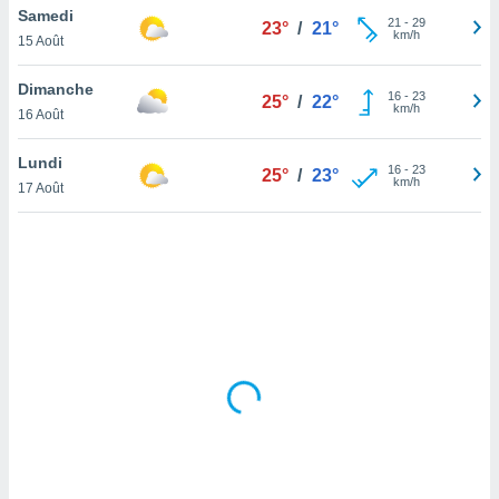
Samedi
lisé en
21
-
29
23°
/
21°
km/h
 de
15 Août
. Vous
rouver
Dimanche
16
-
23
25°
/
22°
km/h
16 Août
ations
re
Lundi
que de
16
-
23
25°
/
23°
km/h
kies
17 Août
r votre
ement à
ment en
sur le
res des
kies
le au
page de
te web.
MENT,
 les