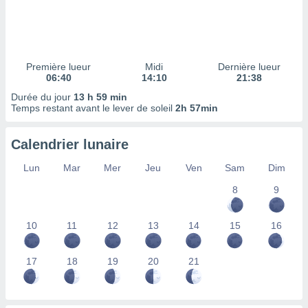
ires
ons le
ent des
es
 :
Première lueur
Midi
Dernière lueur
et/ou
06:40
14:10
21:38
 à des
Durée du jour
13 h 59 min
ions sur
Temps restant avant le lever de soleil
2h 57min
eil,
des
limitées
Calendrier lunaire
nner la
Lun
Mar
Mer
Jeu
Ven
Sam
Dim
, créer
ils pour
8
9
ité
lisée,
10
11
12
13
14
15
16
des
our
nner des
17
18
19
20
21
és
lisées,
s profils
enus