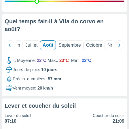
nées
lles sur
d'un
égitime,
Quel temps fait-il à Vila do corvo en
vous
août
?
vous
 Pour ce
ous
Mai
Juin
Juillet
Août
Septembre
Octobre
Novembre
etirer
ement
T. Moyenne:
22°C
Max.:
23°C
Mín:
22°C
 opposer
ement
Jours de pluie:
10
jours
nées à
Précip. cumulées:
57 mm
ment en
 sur «
Vent moyen:
20 km/h
res
» ou
e
que de
Lever et coucher du soleil
kies
ite web.
Lever du soleil
Coucher du soleil
07:10
21:09
t nos