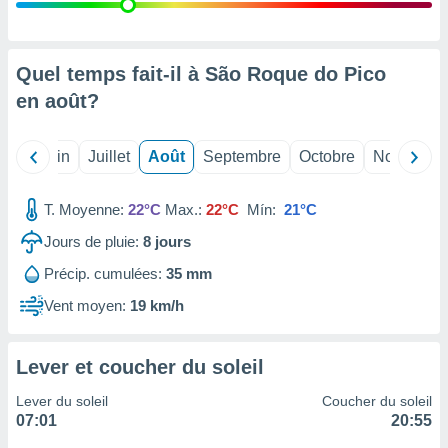
nées
lles sur
d'un
égitime,
Quel temps fait-il à São Roque do Pico
vous
en
août
?
vous
 Pour ce
ous
Mai
Juin
Juillet
Août
Septembre
Octobre
Novembre
etirer
ement
T. Moyenne:
22°C
Max.:
22°C
Mín:
21°C
 opposer
ement
Jours de pluie:
8
jours
nées à
Précip. cumulées:
35 mm
ment en
 sur «
Vent moyen:
19 km/h
res
» ou
e
que de
Lever et coucher du soleil
kies
ite web.
Lever du soleil
Coucher du soleil
07:01
20:55
t nos