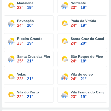
Madalena
Nordeste
23°
19°
23°
19°
Povoação
Praia da Vitória
24°
20°
24°
19°
Ribeira Grande
Santa Cruz da Graciosa
23°
19°
24°
20°
Santa Cruz das Flores
São Roque do Pico
25°
21°
24°
18°
Velas
Vila do corvo
23°
21°
24°
21°
Vila do Porto
Vila Franca do Campo
22°
21°
23°
19°