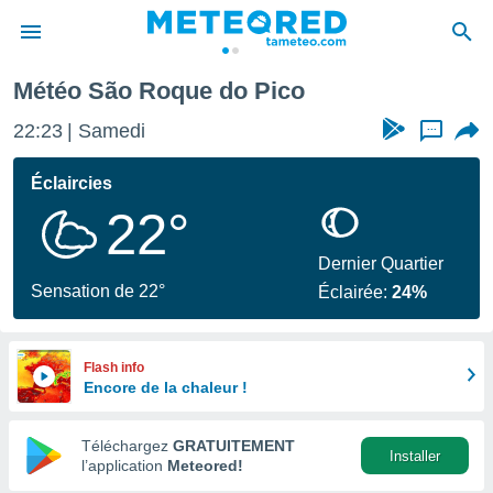
Météo São Roque do Pico
e
ntialité
22:23
Samedi
...
enu de
o.com
Éclaircies
o.com) a
22°
aré par
onnels
Dernier Quartier
arantir
Sensation de 22°
Éclairée:
24%
té des
ions
. Vous
accéder
Flash info
e en
Encore de la chaleur !
 les
Téléchargez
GRATUITEMENT
s :
Installer
l’application
Meteored!
r les