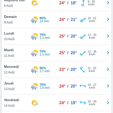
n «
8
-
29
24°
/
18°
km/h
8 Août
 et
r »,
cédez au
Demain
90%
16
-
51
24°
/
21°
 et vous
14 mm
km/h
9 Août
z
ation de
Lundi
70%
12
-
42
25°
/
20°
3.1 mm
km/h
10 Août
qu'ils
 nous ou
aires,
Mardi
70%
12
-
38
25°
/
20°
1.1 mm
km/h
11 Août
nt de
t
Mercredi
90%
11
-
33
er le
23°
/
20°
2.7 mm
km/h
12 Août
ement
te, ainsi
Jeudi
70%
10
-
27
24°
/
20°
1.5 mm
km/h
per un
13 Août
écifique
us
Vendredi
10
-
30
de la
24°
/
19°
km/h
14 Août
 et du