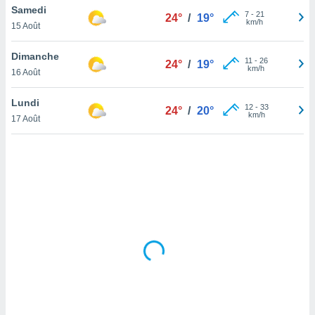
Samedi
lisé en
7
-
21
24°
/
19°
km/h
 de
15 Août
. Vous
rouver
Dimanche
11
-
26
24°
/
19°
km/h
16 Août
ations
re
Lundi
que de
12
-
33
24°
/
20°
km/h
kies
17 Août
r votre
ement à
ment en
sur le
res des
kies
le au
page de
te web.
MENT,
 les