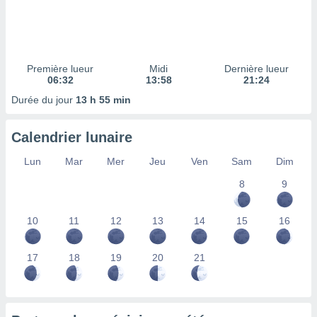
ires
ons le
ent des
es
 :
Première lueur
Midi
Dernière lueur
et/ou
06:32
13:58
21:24
 à des
Durée du jour
13 h 55 min
ions sur
eil,
des
Calendrier lunaire
limitées
Lun
Mar
Mer
Jeu
Ven
Sam
Dim
nner la
, créer
8
9
ils pour
ité
10
11
12
13
14
15
16
lisée,
des
our
17
18
19
20
21
nner des
és
lisées,
s profils
enus