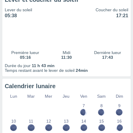
ires
ons le
Lever du soleil
Coucher du soleil
ent des
05:38
17:21
es
 :
et/ou
 à des
ions sur
eil,
Première lueur
Midi
Dernière lueur
des
05:16
11:30
17:43
limitées
Durée du jour
11 h 43 min
Temps restant avant le lever de soleil
24min
nner la
, créer
ils pour
Calendrier lunaire
ité
lisée,
Lun
Mar
Mer
Jeu
Ven
Sam
Dim
des
our
7
8
9
nner des
és
10
11
12
13
14
15
16
lisées,
s profils
enus