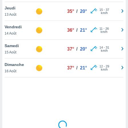
lisé en
Jeudi
 de
15
-
37
35°
/
20°
km/h
13 Août
. Vous
rouver
Vendredi
11
-
26
36°
/
21°
ations
km/h
14 Août
re
que de
Samedi
kies
14
-
31
37°
/
20°
km/h
15 Août
r votre
ement à
ment en
Dimanche
12
-
29
37°
/
21°
sur le
km/h
16 Août
res des
kies
le au
page de
te web.
MENT,
 les