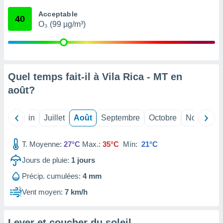
nées
Acceptable
lles sur
40
O₃ (99 µg/m³)
d'un
égitime,
vous
vous
 Pour ce
ous
Quel temps fait-il à Vila Rica - MT en
etirer
août
?
ement
 opposer
Mai
Juin
Juillet
Août
Septembre
Octobre
Novembre
ement
nées à
ment en
T. Moyenne:
27°C
Max.:
35°C
Mín:
21°C
 sur «
res
» ou
Jours de pluie:
1
jours
e
Précip. cumulées:
4 mm
que de
kies
Vent moyen:
7 km/h
ite web.
t nos
Lever et coucher du soleil