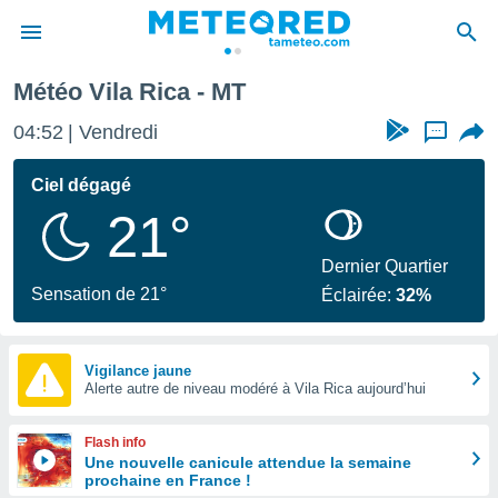
Météo Vila Rica - MT
e
ntialité
04:52
Vendredi
...
enu de
o.com
Ciel dégagé
o.com) a
21°
aré par
onnels
Dernier Quartier
arantir
Sensation de 21°
Éclairée:
32%
té des
ions
. Vous
accéder
Vigilance jaune
e en
Alerte autre de niveau modéré à Vila Rica aujourd’hui
 les
Flash info
s :
Une nouvelle canicule attendue la semaine
prochaine en France !
r les