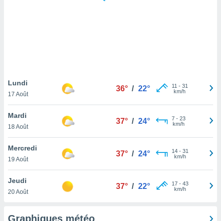
logies
e
s
tez pas
ation de
, vous
z à
à notre
Lundi
11
-
31
36°
/
22°
km/h
17 Août
.com.
 cas,
Mardi
7
-
23
us
37°
/
24°
km/h
18 Août
ns que
s
Mercredi
14
-
31
37°
/
24°
ires
km/h
19 Août
urer la
on sur le
Jeudi
17
-
43
 seront
37°
/
22°
km/h
20 Août
, et que
ies ne
as
Graphiques météo