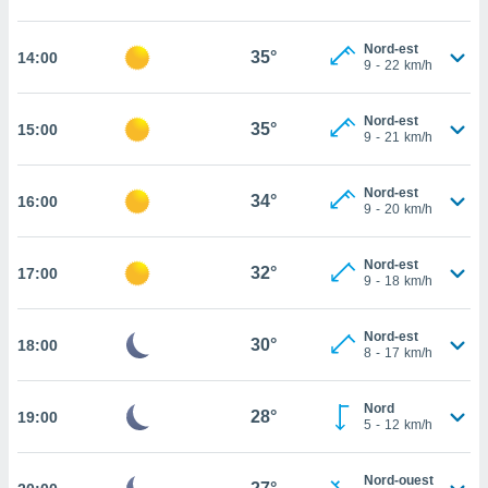
cité
ue
Nord-est
35°
14:00
9
-
22
km/h
lisée,
ACCEPTER
ur des
ET
ions
CONTINUER
Nord-est
35°
15:00
es par le
9
-
21
km/h
 cookies
PARAMÈTRES
gies
Nord-est
34°
16:00
9
-
20
km/h
es, nous
de
 notre
Nord-est
32°
17:00
afin de
9
-
18
km/h
r à vous
r
Nord-est
ment des
30°
18:00
8
-
17
km/h
 de très
alité.
Nord
ant sur
28°
19:00
5
-
12
km/h
n «
 et
r »,
Nord-ouest