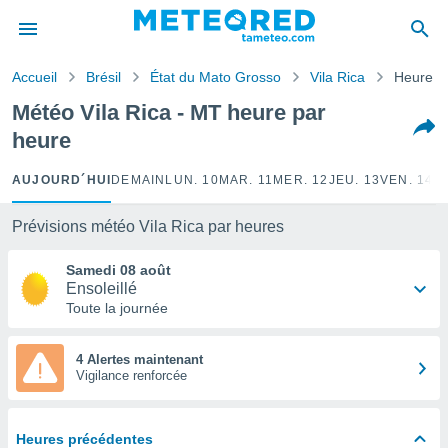
e
ntialité
Accueil
Brésil
État du Mato Grosso
Vila Rica
Heure p
enu de
o.com
Météo Vila Rica - MT heure par
o.com) a
heure
aré par
onnels
AUJOURD´HUI
DEMAIN
LUN. 10
MAR. 11
MER. 12
JEU. 13
VEN. 14
S
arantir
té des
Prévisions météo Vila Rica par heures
ions
. Vous
Samedi 08 août
accéder
Ensoleillé
e en
Toute la journée
 les
s :
4 Alertes maintenant
Vigilance renforcée
r les
s et
r
Heures précédentes
tement