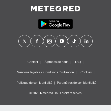
égitime,
vous
vous
 Pour ce
ous
etirer
ement
 opposer
ement
nées à
ment en
 sur «
Contact
À propos de nous
FAQ
res
» ou
e
Mentions légales & Conditions d'utilisation
Cookies
que de
kies
ite web.
Politique de confidentialité
Paramètres de confidentialité
t nos
© 2026 Meteored. Tous droits réservés
ires
ons le
ent des