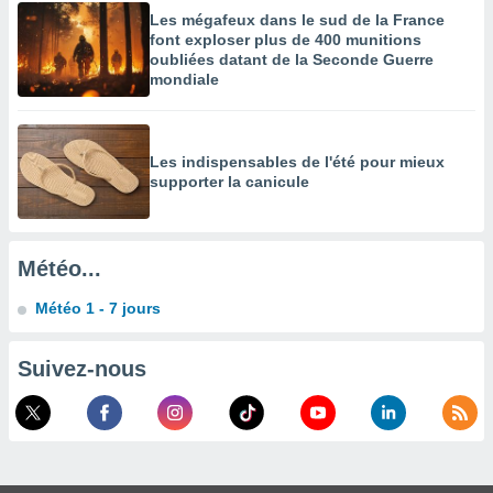
Les mégafeux dans le sud de la France
enaires
font exploser plus de 400 munitions
s des
oubliées datant de la Seconde Guerre
 des
mondiale
nts
 ou des
gies
es pour
Les indispensables de l'été pour mieux
 accéder
supporter la canicule
r des
lles
ue votre
Météo...
r ce site
Météo 1 - 7 jours
 IP et
ifiants
es.
Suivez-nous
eurs
traiter
nées
lles sur
d'un