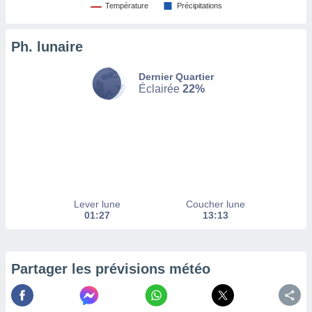
Température
Précipitations
tez pas
ation de
Ph. lunaire
, vous
z à
à notre
Dernier Quartier
Éclairée
22%
.com.
 cas,
us
ns que
s
ires
urer la
Lever lune
Coucher lune
on sur le
01:27
13:13
 seront
, et que
ies ne
as
Partager les prévisions météo
pour
 le
ement