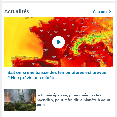
afficher
licité ou
enu
Actualités
À la une
lisé,
e vous
r de la
 non
lisée.
uvez
ation des
et
à notre
Sait-on si une baisse des températures est prévue
 par le
? Nos prévisions météo
 cette
ion en
sur le
«
La fumée épaisse, provoquée par les
incendies, peut refroidir la planète à court
».
terme
tre
ement,