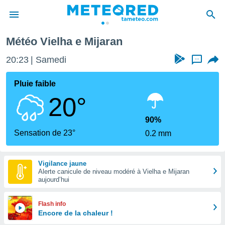
e Mijaran
Météo Vielha e Mijaran
e
ntialité
20:23
Samedi
...
enu de
o.com
Pluie faible
o.com) a
20°
aré par
onnels
90%
arantir
Sensation de 23°
0.2 mm
té des
ions
. Vous
Vigilance jaune
accéder
Alerte canicule de niveau modéré à Vielha e Mijaran
e en
aujourd’hui
 les
s :
Flash info
Encore de la chaleur !
r les