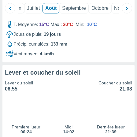
ires
ons le
Mai
Juin
Juillet
Août
Septembre
Octobre
Novembre
ent des
es
 :
T. Moyenne:
15°C
Max.:
20°C
Mín:
10°C
et/ou
Jours de pluie:
19
jours
 à des
ions sur
Précip. cumulées:
133 mm
eil,
Vent moyen:
4 km/h
des
limitées
Lever et coucher du soleil
nner la
, créer
Lever du soleil
Coucher du soleil
ils pour
06:55
21:08
ité
lisée,
des
our
nner des
és
lisées,
Première lueur
Midi
Dernière lueur
s profils
06:24
14:02
21:39
enus