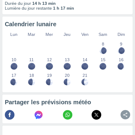
Durée du jour
14 h 13 min
lisés,
Lumière du jour restante
1 h 17 min
des
our
nner des
Calendrier lunaire
s
lisés,
Lun
Mar
Mer
Jeu
Ven
Sam
Dim
la
8
9
ance des
s,
la
10
11
12
13
14
15
16
ance des
s,
dre les
17
18
19
20
21
par le
ques ou
inaisons
Partager les prévisions météo
ées
nt de
tes
,
er et
r les