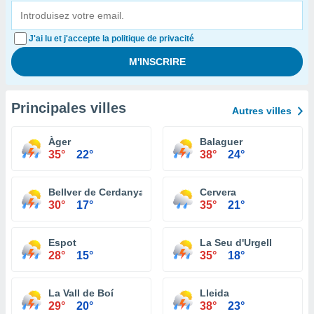
J'ai lu et j'accepte la politique de privacité
Principales villes
Autres villes
Àger
Balaguer
35°
22°
38°
24°
Bellver de Cerdanya
Cervera
30°
17°
35°
21°
Espot
La Seu d'Urgell
28°
15°
35°
18°
La Vall de Boí
Lleida
29°
20°
38°
23°