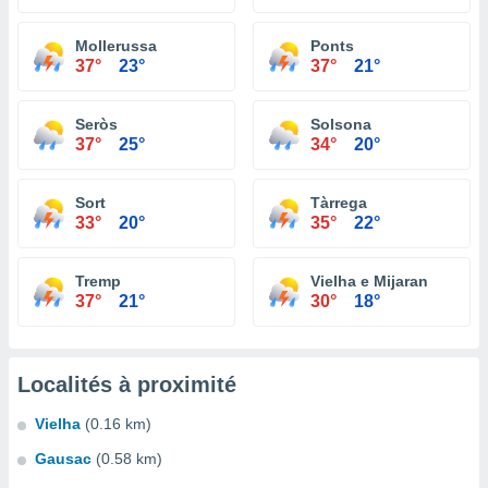
Mollerussa
Ponts
37°
23°
37°
21°
Seròs
Solsona
37°
25°
34°
20°
Sort
Tàrrega
33°
20°
35°
22°
Tremp
Vielha e Mijaran
37°
21°
30°
18°
Localités à proximité
Vielha
(0.16 km)
Gausac
(0.58 km)