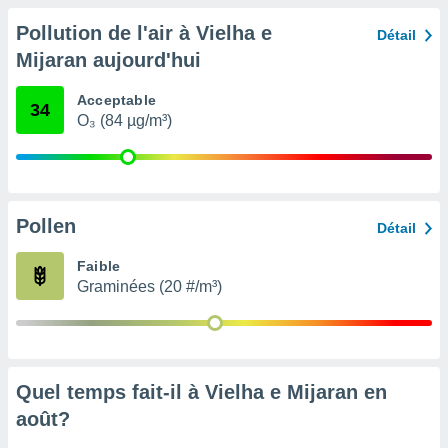
nées
Pollution de l'air à Vielha e
lles sur
Détail
d'un
Mijaran aujourd'hui
égitime,
vous
Acceptable
vous
34
O₃ (84 µg/m³)
 Pour ce
ous
etirer
ement
 opposer
Pollen
Détail
ement
nées à
Faible
ment en
Graminées (20 #/m³)
 sur «
res
» ou
e
que de
kies
Quel temps fait-il à Vielha e Mijaran en
ite web.
août
?
t nos