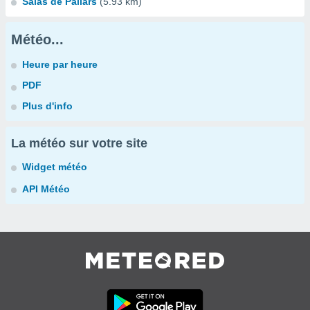
Salàs de Pallars
(5.93 km)
Météo...
Heure par heure
PDF
Plus d'info
La météo sur votre site
Widget météo
API Météo