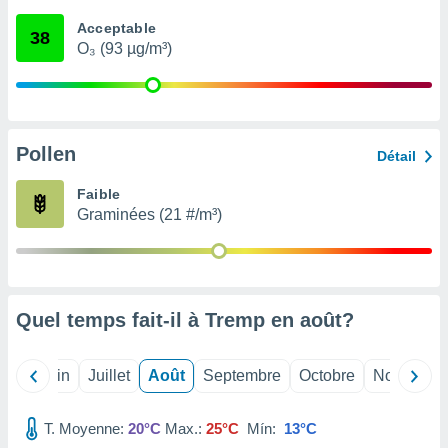
nées
Acceptable
lles sur
38
O₃ (93 µg/m³)
d'un
égitime,
vous
vous
 Pour ce
ous
Pollen
Détail
etirer
Faible
ement
Graminées (21 #/m³)
 opposer
ement
nées à
ment en
 sur «
res
» ou
Quel temps fait-il à Tremp en
août
?
e
que de
kies
Mai
Juin
Juillet
Août
Septembre
Octobre
Novembre
ite web.
T. Moyenne:
20°C
Max.:
25°C
Mín:
13°C
t nos