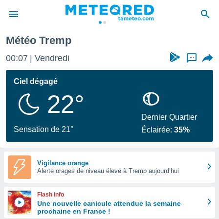
Météo Tremp
e
ntialité
00:07
Vendredi
...
enu de
o.com
Ciel dégagé
o.com) a
22°
aré par
onnels
Dernier Quartier
arantir
Sensation de 21°
Éclairée:
35%
té des
ions
. Vous
accéder
Vigilance orange
e en
Alerte orages de niveau élevé à Tremp aujourd’hui
 les
Flash info
s :
Une nouvelle canicule attendue la semaine
prochaine en France !
r les