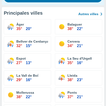
Principales villes
Autres villes
Àger
Balaguer
35°
20°
38°
22°
Bellver de Cerdanya
Cervera
32°
15°
34°
21°
Espot
La Seu d'Urgell
27°
13°
35°
16°
La Vall de Boí
Lleida
29°
16°
38°
23°
Mollerussa
Ponts
38°
22°
37°
21°