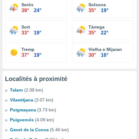
Seròs
Solsona
39°
24°
35°
19°
Sort
Tàrrega
33°
19°
35°
22°
Tremp
Vielha e Mijaran
37°
19°
30°
16°
Localités à proximité
Talarn
(2.08 km)
Vilamitjana
(3.07 km)
Puigmaçana
(3.73 km)
Puigcercós
(4.09 km)
Gavet de la Conca
(5.46 km)