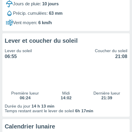
ires
Jours de pluie:
10
jours
ons le
ent des
Précip. cumulées:
63 mm
es
Vent moyen:
6 km/h
 :
et/ou
 à des
Lever et coucher du soleil
ions sur
eil,
Lever du soleil
Coucher du soleil
des
06:55
21:08
limitées
nner la
, créer
ils pour
ité
lisée,
Première lueur
Midi
Dernière lueur
06:24
14:02
21:39
des
our
Durée du jour
14 h 13 min
nner des
Temps restant avant le lever de soleil
6h 17min
és
lisées,
Calendrier lunaire
s profils
enus