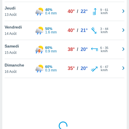
lisé en
Jeudi
 de
40%
9
-
61
40°
/
22°
0.4 mm
km/h
13 Août
. Vous
rouver
Vendredi
50%
3
-
44
40°
/
21°
ations
1.6 mm
km/h
14 Août
re
que de
Samedi
60%
kies
6
-
35
38°
/
20°
0.9 mm
km/h
15 Août
r votre
ement à
ment en
Dimanche
60%
6
-
47
35°
/
20°
sur le
0.3 mm
km/h
16 Août
res des
kies
le au
page de
te web.
MENT,
 les