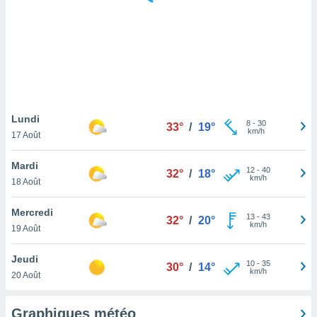
logies
e
s
tez pas
ation de
, vous
z à
à notre
Lundi
8
-
30
33°
/
19°
km/h
17 Août
.com.
 cas,
Mardi
12
-
40
us
32°
/
18°
km/h
18 Août
ns que
s
Mercredi
13
-
43
32°
/
20°
ires
km/h
19 Août
urer la
on sur le
Jeudi
10
-
35
 seront
30°
/
14°
km/h
20 Août
, et que
ies ne
as
Graphiques météo