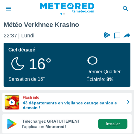
Météo Verkhnee Krasino
e
ntialité
22:37
Lundi
...
enu de
o.com
Ciel dégagé
o.com) a
16°
aré par
onnels
Dernier Quartier
arantir
Sensation de 16°
Éclairée:
8%
té des
ions
. Vous
Flash info
accéder
43 départements en vigilance orange canicule
e en
demain !
 les
Téléchargez
GRATUITEMENT
s :
Installer
l’application
Meteored!
r les