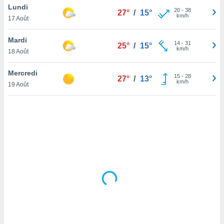
Lundi
lisé en
20
-
38
27°
/
15°
km/h
 de
17 Août
. Vous
rouver
Mardi
14
-
31
25°
/
15°
km/h
18 Août
ations
re
Mercredi
que de
15
-
28
27°
/
13°
km/h
kies
19 Août
r votre
ement à
ment en
sur le
res des
kies
le au
page de
te web.
MENT,
 les