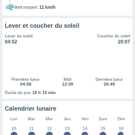
ires
ons le
Vent moyen:
12 km/h
ent des
es
 :
Lever et coucher du soleil
et/ou
Lever du soleil
Coucher du soleil
 à des
04:52
20:07
ions sur
eil,
des
limitées
nner la
, créer
Première lueur
Midi
Dernière lueur
ils pour
04:09
12:30
20:49
ité
Durée du jour
15 h 15 min
lisée,
des
our
Calendrier lunaire
nner des
és
Lun
Mar
Mer
Jeu
Ven
Sam
Dim
lisées,
10
11
12
13
14
15
16
s profils
enus