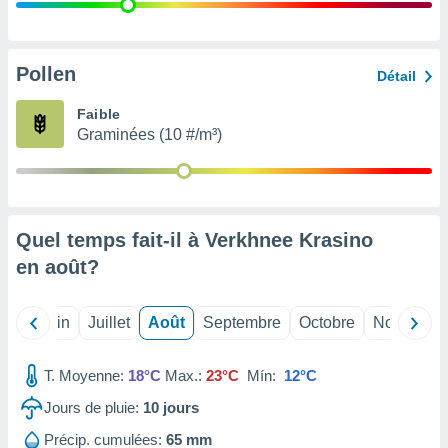
nées
lles sur
d'un
égitime,
Pollen
Détail
vous
vous
Faible
 Pour ce
Graminées (10 #/m³)
ous
etirer
ement
 opposer
Quel temps fait-il à Verkhnee Krasino
ement
nées à
en
août
?
ment en
 sur «
res
» ou
Mai
Juin
Juillet
Août
Septembre
Octobre
Novembre
e
que de
kies
T. Moyenne:
18°C
Max.:
23°C
Mín:
12°C
ite web.
Jours de pluie:
10
jours
t nos
Précip. cumulées:
65 mm