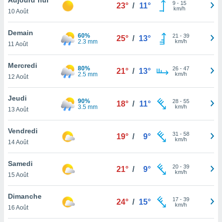
n «
9
-
15
23°
/
11°
km/h
10 Août
 et
r »,
cédez au
Demain
60%
21
-
39
25°
/
13°
 et vous
2.3 mm
km/h
11 Août
z
ation de
Mercredi
80%
26
-
47
21°
/
13°
2.5 mm
km/h
12 Août
qu'ils
 nous ou
aires,
Jeudi
90%
28
-
55
18°
/
11°
3.5 mm
km/h
13 Août
nt de
t
Vendredi
31
-
58
er le
19°
/
9°
km/h
14 Août
ement
te, ainsi
Samedi
20
-
39
21°
/
9°
km/h
per un
15 Août
écifique
us
Dimanche
17
-
39
de la
24°
/
15°
km/h
16 Août
 et du