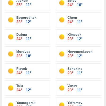
Aleksin
Belev
25°
11°
24°
10°
Bogoroditsk
Chern
23°
12°
24°
11°
Dubna
Kimovsk
24°
11°
23°
12°
Mordves
Novomoskovsk
23°
10°
23°
12°
Plavsk
Schekino
24°
11°
23°
11°
Tula
Venev
24°
12°
23°
11°
Yasnogorsk
Yefremov