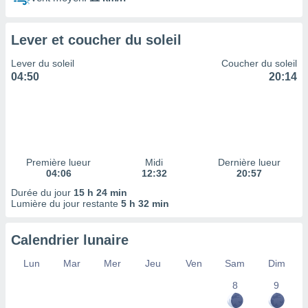
ires
ons le
ent des
Lever et coucher du soleil
es
 :
Lever du soleil
Coucher du soleil
et/ou
04:50
20:14
 à des
ions sur
eil,
des
limitées
Première lueur
Midi
Dernière lueur
nner la
04:06
12:32
20:57
, créer
ils pour
Durée du jour
15 h 24 min
ité
Lumière du jour restante
5 h 32 min
lisée,
des
Calendrier lunaire
our
nner des
Lun
Mar
Mer
Jeu
Ven
Sam
Dim
és
lisées,
8
9
s profils
enus