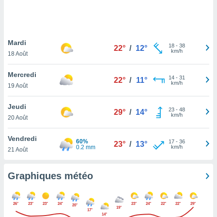
logies
e
s
Mardi
tez pas
18
-
38
22°
/
12°
km/h
ation de
18 Août
, vous
z à
Mercredi
14
-
31
22°
/
11°
à notre
km/h
19 Août
.com.
Jeudi
 cas,
23
-
48
29°
/
14°
km/h
us
20 Août
ns que
s
Vendredi
60%
17
-
36
23°
/
13°
0.2 mm
km/h
21 Août
ires
urer la
on sur le
Graphiques météo
 seront
, et que
ies ne
26°
23°
23°
24°
23°
24°
22°
22°
29°
20°
19°
as
17°
14°