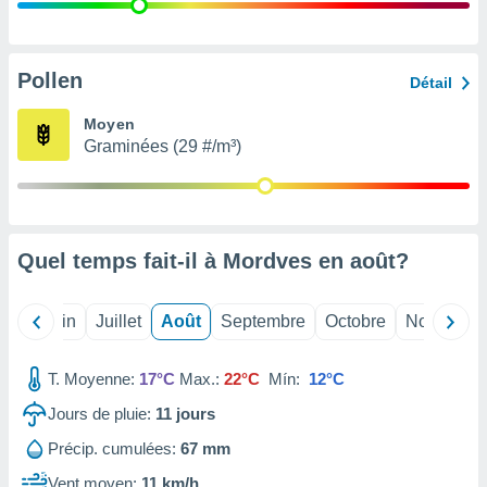
nées
lles sur
d'un
égitime,
Pollen
Détail
vous
vous
Moyen
 Pour ce
Graminées (29 #/m³)
ous
etirer
ement
 opposer
Quel temps fait-il à Mordves en
août
?
ement
nées à
ment en
Mai
Juin
Juillet
Août
Septembre
Octobre
Novembre
 sur «
res
» ou
e
T. Moyenne:
17°C
Max.:
22°C
Mín:
12°C
que de
kies
Jours de pluie:
11
jours
ite web.
Précip. cumulées:
67 mm
t nos
Vent moyen:
11 km/h