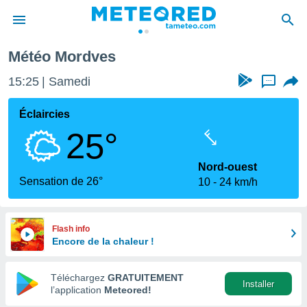
Météo Mordves
e
ntialité
15:25
Samedi
...
enu de
o.com
Éclaircies
o.com) a
25°
aré par
onnels
Nord-ouest
arantir
Sensation de 26°
10
24 km/h
té des
ions
. Vous
accéder
Flash info
e en
Encore de la chaleur !
 les
Téléchargez
GRATUITEMENT
s :
Installer
l’application
Meteored!
r les