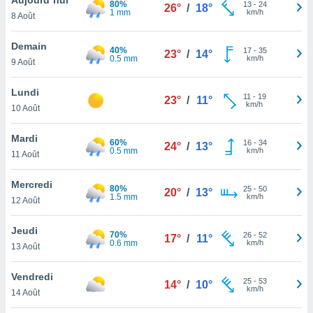
80%
n «
13
-
24
26°
/
18°
1 mm
km/h
8 Août
 et
r »,
cédez au
Demain
40%
17
-
35
23°
/
14°
 et vous
0.5 mm
km/h
9 Août
z
ation de
Lundi
11
-
19
23°
/
11°
km/h
10 Août
qu'ils
 nous ou
aires,
Mardi
60%
16
-
34
24°
/
13°
0.5 mm
km/h
11 Août
nt de
t
Mercredi
80%
25
-
50
er le
20°
/
13°
1.5 mm
km/h
12 Août
ement
te, ainsi
Jeudi
70%
26
-
52
17°
/
11°
0.6 mm
km/h
per un
13 Août
écifique
us
Vendredi
25
-
53
de la
14°
/
10°
km/h
14 Août
 et du