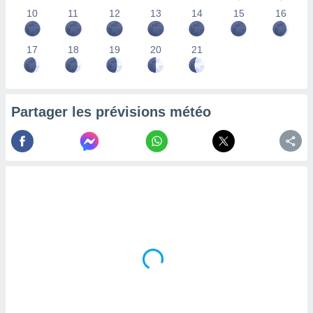
lisés,
10
11
12
13
14
15
16
des
our
17
18
19
20
21
nner des
s
lisés,
la
ance des
Partager les prévisions météo
s,
la
ance des
s,
dre les
par le
ques ou
inaisons
ées
nt de
tes
,
er et
r les