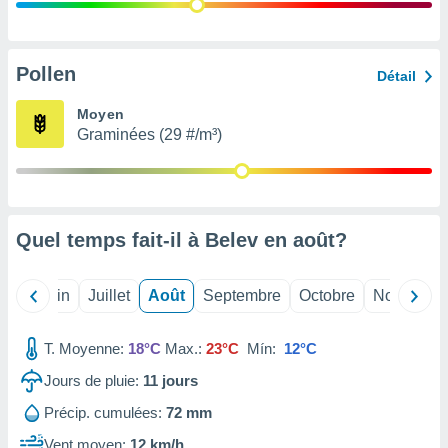
nées
lles sur
d'un
égitime,
Pollen
Détail
vous
vous
Moyen
 Pour ce
Graminées (29 #/m³)
ous
etirer
ement
 opposer
Quel temps fait-il à Belev en
août
?
ement
nées à
ment en
Mai
Juin
Juillet
Août
Septembre
Octobre
Novembre
 sur «
res
» ou
e
T. Moyenne:
18°C
Max.:
23°C
Mín:
12°C
que de
kies
Jours de pluie:
11
jours
ite web.
Précip. cumulées:
72 mm
t nos
Vent moyen:
12 km/h