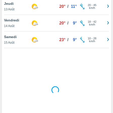
Jeudi
lisé en
20
-
45
20°
/
11°
km/h
 de
13 Août
. Vous
rouver
Vendredi
18
-
42
20°
/
9°
km/h
14 Août
ations
re
Samedi
que de
10
-
28
23°
/
9°
km/h
kies
15 Août
r votre
ement à
ment en
sur le
res des
kies
le au
page de
te web.
MENT,
 les