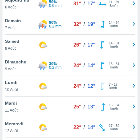
50%
n «
11
-
29
31°
/
17°
0.6 mm
km/h
6 Août
 et
r »,
cédez au
Demain
80%
14
-
34
32°
/
19°
 et vous
6.2 mm
km/h
7 Août
z
ation de
Samedi
14
-
31
26°
/
17°
km/h
8 Août
qu'ils
 nous ou
aires,
Dimanche
30%
13
-
31
24°
/
14°
0.2 mm
km/h
9 Août
nt de
t
Lundi
7
-
17
er le
24°
/
12°
km/h
10 Août
ement
te, ainsi
Mardi
16
-
34
25°
/
13°
km/h
per un
11 Août
écifique
us
Mercredi
17
-
39
de la
22°
/
14°
km/h
12 Août
 et du