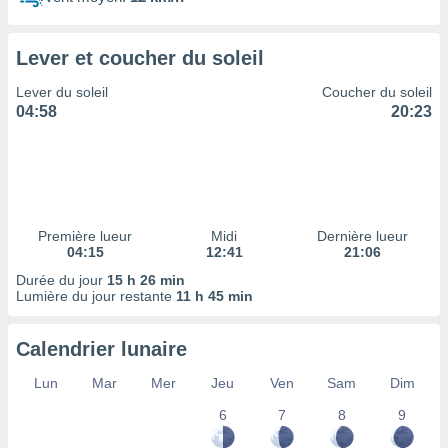
ires
ons le
ent des
Lever et coucher du soleil
es
 :
Lever du soleil
Coucher du soleil
et/ou
04:58
20:23
 à des
ions sur
eil,
des
limitées
Première lueur
Midi
Dernière lueur
nner la
04:15
12:41
21:06
, créer
ils pour
Durée du jour
15 h 26 min
ité
Lumière du jour restante
11 h 45 min
lisée,
des
Calendrier lunaire
our
nner des
Lun
Mar
Mer
Jeu
Ven
Sam
Dim
és
lisées,
6
7
8
9
s profils
enus