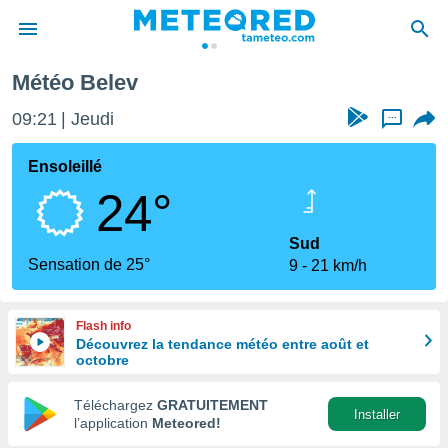
Météo Belev
e
ntialité
09:21
Jeudi
...
enu de
o.com
Ensoleillé
o.com) a
24°
aré par
onnels
Sud
arantir
Sensation de 25°
9
21 km/h
té des
ions
. Vous
Flash info
accéder
Découvrez la tendance météo entre août et
e en
octobre
 les
Téléchargez
GRATUITEMENT
s :
Installer
l’application
Meteored!
r les