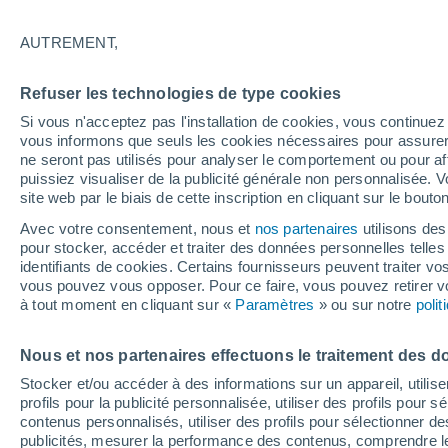
27°
AUTREMENT,
UV
4 Mod
Refuser les technologies de type cookies
Sensation de 26°
FPS
6-10
Si vous n'acceptez pas l'installation de cookies, vous continu
vous informons que seuls les cookies nécessaires pour assurer la
ne seront pas utilisés pour analyser le comportement ou pour af
puissiez visualiser de la publicité générale non personnalisée. V
Prévisions
site web par le biais de cette inscription en cliquant sur le bouto
Météo en France : ces régions subissent un n
regain de chaleur cet après-midi
Avec votre consentement, nous et
nos partenaires
utilisons des
pour stocker, accéder et traiter des données personnelles telles 
Météo 1 - 7 jours
Heure par heure
Actualité
Carte
identifiants de cookies. Certains fournisseurs peuvent traiter vo
vous pouvez vous opposer. Pour ce faire, vous pouvez retirer
à tout moment en cliquant sur «
Paramètres
» ou sur notre
poli
Demain
Lundi
Aujourd´hui
Nous et nos partenaires effectuons le traitement des d
9 Août
10 Août
8 Août
Stocker et/ou accéder à des informations sur un appareil, utilise
profils pour la publicité personnalisée, utiliser des profils pour 
contenus personnalisés, utiliser des profils pour sélectionner
publicités, mesurer la performance des contenus, comprendre le