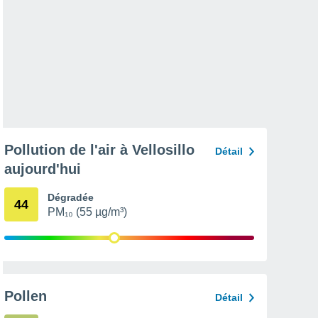
Pollution de l'air à Vellosillo
Détail
aujourd'hui
Dégradée
44
PM₁₀ (55 µg/m³)
Pollen
Détail