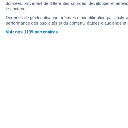
données provenant de différentes sources, développer et amélior
le contenu.
34°
/
18°
35°
/
18°
35°
/
18°
Données de géolocalisation précises et identification par analys
performance des publicités et du contenu, études d’audience e
24
-
50
km/h
16
-
37
km/h
8
18
-
38
km/h
Voir nos 1199 partenaires
Météo Vellosillo aujourd´hui
, 8 août
Ensoleillé
27°
11:00
T. ressentie
26°
Éclaircies
30°
12:00
T. ressentie
29°
Éclaircies
33°
13:00
T. ressentie
30°
Éclaircies
33°
14:00
T. ressentie
31°