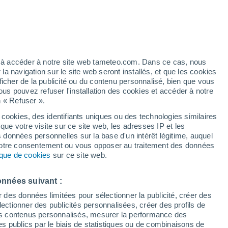
éré
ez à accéder à notre site web tameteo.com. Dans ce cas, nous
 navigation sur le site web seront installés, et que les cookies
ficher de la publicité ou du contenu personnalisé, bien que vous
ous pouvez refuser l'installation des cookies et accéder à notre
n « Refuser ».
et
 cookies, des identifiants uniques ou des technologies similaires
que votre visite sur ce site web, les adresses IP et les
 de couverture nuageuse
Radar de pluie
Satellites
Modèles
s données personnelles sur la base d'un intérêt légitime, auquel
 votre consentement ou vous opposer au traitement des données
tique de cookies
sur ce site web.
Mardi
Mercredi
Jeudi
Vendredi
onnées suivant :
11 Août
12 Août
13 Août
14 Août
r des données limitées pour sélectionner la publicité, créer des
sélectionner des publicités personnalisées, créer des profils de
 des contenus personnalisés, mesurer la performance des
s publics par le biais de statistiques ou de combinaisons de