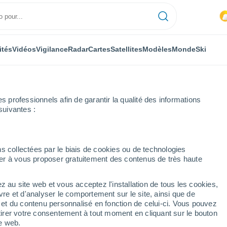
ités
Vidéos
Vigilance
Radar
Cartes
Satellites
Modèles
Monde
Ski
professionnels afin de garantir la qualité des informations
suivantes :
Ségovie
Vellosillo
s collectées par le biais de cookies ou de technologies
nuer à vous proposer gratuitement des contenus de très haute
z au site web et vous acceptez l'installation de tous les cookies,
...
vre et d'analyser le comportement sur le site, ainsi que de
é et du contenu personnalisé en fonction de celui-ci. Vous pouvez
Heure par heure
tirer votre consentement à tout moment en cliquant sur le bouton
Intervalles nuageux dans les
te web.
prochaines heures