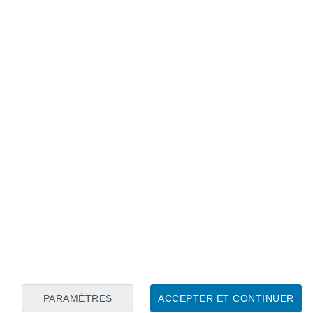
Calendrier lunaire
Lun
Mar
Mer
Jeu
Ven
Sam
Dim
8
9
10
11
12
13
14
15
16
17
18
19
20
21
PARAMÈTRES
ACCEPTER ET CONTINUER