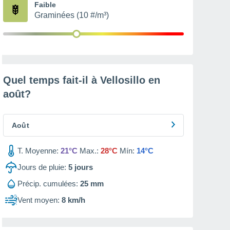
Faible
Graminées (10 #/m³)
Quel temps fait-il à Vellosillo en
août
?
Août
T. Moyenne:
21°C
Max.:
28°C
Mín:
14°C
Jours de pluie:
5
jours
Précip. cumulées:
25 mm
Vent moyen:
8 km/h