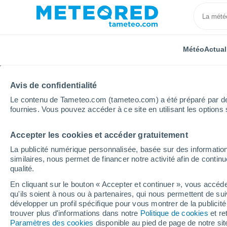
Météo
Actual
Avis de confidentialité
Le contenu de Tameteo.com (tameteo.com) a été préparé par des 
fournies. Vous pouvez accéder à ce site en utilisant les options 
Accepter les cookies et accéder gratuitement
Accueil
Espagne
Castille-et-León
Province de 
La publicité numérique personnalisée, basée sur des information
similaires, nous permet de financer notre activité afin de conti
Météo Vellosillo
qualité.
En cliquant sur le bouton « Accepter et continuer », vous accéde
11:03
Samedi
qu'ils soient à nous ou à partenaires, qui nous permettent de sui
développer un profil spécifique pour vous montrer de la publicit
trouver plus d'informations dans notre
Politique de cookies
et re
Ensoleillé
Paramètres des cookies
disponible au pied de page de notre si