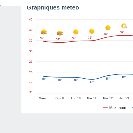
Graphiques météo
45
40
37°
37°
35°
35°
35°
34°
35
30
25
20
19°
18°
18°
18°
18°
17°
15
°C
Sam
8
Dim
9
Lun
10
Mar
11
Mer
12
Jeu
13
Maximum