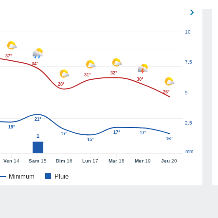
10
37°
7.5
34°
32°
31°
30°
28°
26°
5
21°
2.5
19°
17°
17°
17°
1
16°
15°
mm
Ven
14
Sam
15
Dim
16
Lun
17
Mar
18
Mer
19
Jeu
20
Minimum
Pluie