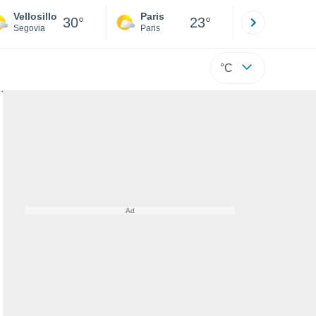
Vellosillo
Paris
Montpelli
30°
23°
Segovia
Paris
Hérault
°C