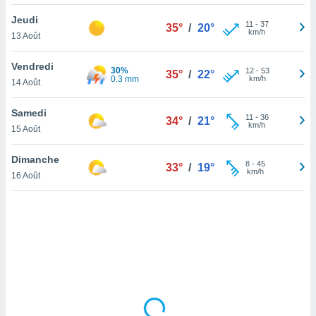
lisé en
Jeudi
 de
11
-
37
35°
/
20°
km/h
13 Août
. Vous
rouver
Vendredi
30%
12
-
53
35°
/
22°
ations
0.3 mm
km/h
14 Août
re
que de
Samedi
kies
11
-
36
34°
/
21°
km/h
15 Août
r votre
ement à
ment en
Dimanche
8
-
45
33°
/
19°
sur le
km/h
16 Août
res des
kies
le au
page de
te web.
MENT,
 les