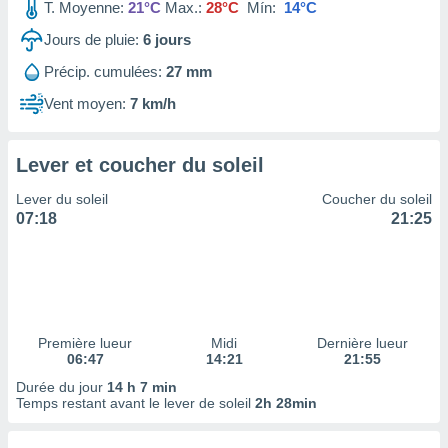
ires
T. Moyenne:
21°C
Max.:
28°C
Mín:
14°C
ons le
Jours de pluie:
6
jours
ent des
es
Précip. cumulées:
27 mm
 :
Vent moyen:
7 km/h
et/ou
 à des
ions sur
eil,
Lever et coucher du soleil
des
Lever du soleil
Coucher du soleil
limitées
07:18
21:25
nner la
, créer
ils pour
ité
lisée,
des
Première lueur
Midi
Dernière lueur
our
06:47
14:21
21:55
nner des
Durée du jour
14 h 7 min
és
Temps restant avant le lever de soleil
2h 28min
lisées,
s profils
enus