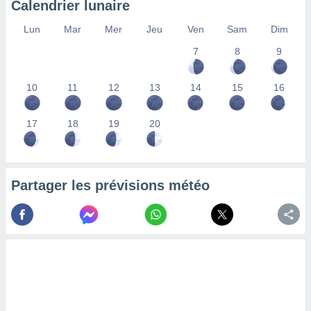
Calendrier lunaire
lisés,
des
Lun
Mar
Mer
Jeu
Ven
Sam
Dim
our
7
8
9
nner des
s
lisés,
10
11
12
13
14
15
16
la
ance des
s,
17
18
19
20
la
ance des
s,
dre les
Partager les prévisions météo
par le
ques ou
inaisons
ées
nt de
tes
,
er et
r les