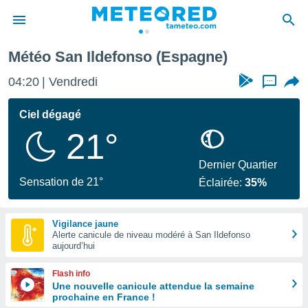
San Ildefonso
Météo San Ildefonso (Espagne)
e
ntialité
04:20
Vendredi
...
enu de
o.com
Ciel dégagé
o.com) a
21°
aré par
onnels
Dernier Quartier
arantir
Sensation de 21°
Éclairée:
35%
té des
ions
. Vous
Vigilance jaune
accéder
Alerte canicule de niveau modéré à San Ildefonso
e en
aujourd’hui
 les
Flash info
s :
Une nouvelle canicule attendue la semaine
prochaine en France !
r les