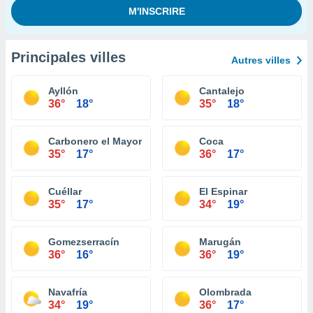
Principales villes
Autres villes
Ayllón
Cantalejo
36°
18°
35°
18°
Carbonero el Mayor
Coca
35°
17°
36°
17°
Cuéllar
El Espinar
35°
17°
34°
19°
Gomezserracín
Marugán
36°
16°
36°
19°
Navafría
Olombrada
34°
19°
36°
17°