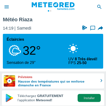
Riaza
Météo Riaza
e
ntialité
14:19
Samedi
...
enu de
o.com
Éclaircies
o.com) a
32°
aré par
onnels
UV
8 Très élevé!
arantir
Sensation de 29°
FPS
25-50
té des
ions
. Vous
Prévisions
accéder
Hausse des températures qui se renforce
e en
dimanche en France
 les
Téléchargez
GRATUITEMENT
s :
Installer
l’application
Meteored!
r les