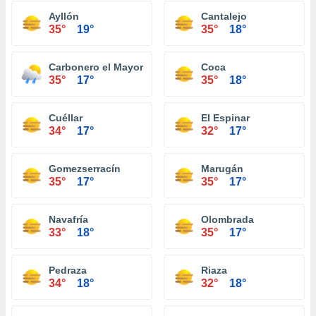
Ayllón
Cantalejo
35°
19°
35°
18°
Carbonero el Mayor
Coca
35°
17°
35°
18°
Cuéllar
El Espinar
34°
17°
32°
17°
Gomezserracín
Marugán
35°
17°
35°
17°
Navafría
Olombrada
33°
18°
35°
17°
Pedraza
Riaza
34°
18°
32°
18°