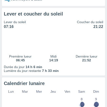
ires
ons le
ent des
Lever et coucher du soleil
es
 :
Lever du soleil
Coucher du soleil
et/ou
07:16
21:22
 à des
ions sur
eil,
des
limitées
Première lueur
Midi
Dernière lueur
nner la
06:45
14:19
21:52
, créer
ils pour
Durée du jour
14 h 6 min
ité
Lumière du jour restante
7 h 33 min
lisée,
des
Calendrier lunaire
our
nner des
Lun
Mar
Mer
Jeu
Ven
Sam
Dim
és
lisées,
8
9
s profils
enus