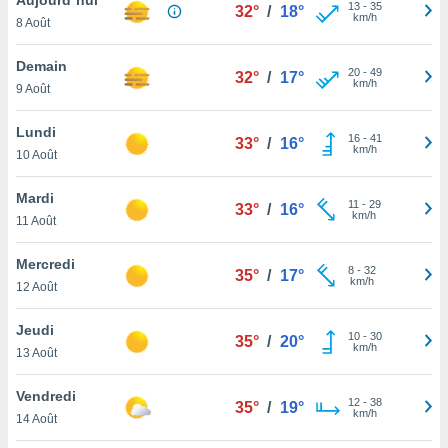
n «
13
-
35
32°
/
18°
km/h
8 Août
 et
r »,
cédez au
Demain
20
-
49
32°
/
17°
 et vous
km/h
9 Août
z
ation de
Lundi
16
-
41
33°
/
16°
km/h
10 Août
qu'ils
 nous ou
aires,
Mardi
11
-
29
33°
/
16°
km/h
11 Août
nt de
t
Mercredi
8
-
32
er le
35°
/
17°
km/h
12 Août
ement
te, ainsi
Jeudi
10
-
30
35°
/
20°
km/h
per un
13 Août
écifique
us
Vendredi
12
-
38
de la
35°
/
19°
km/h
14 Août
 et du