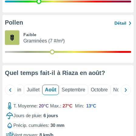
nées
lles sur
d'un
égitime,
Pollen
Détail
vous
vous
Faible
 Pour ce
Graminées (7 #/m³)
ous
etirer
ement
 opposer
Quel temps fait-il à Riaza en
août
?
ement
nées à
ment en
Mai
Juin
Juillet
Août
Septembre
Octobre
Novembre
 sur «
res
» ou
e
T. Moyenne:
20°C
Max.:
27°C
Mín:
13°C
que de
kies
Jours de pluie:
6
jours
ite web.
Précip. cumulées:
30 mm
t nos
Vent moyen:
8 km/h