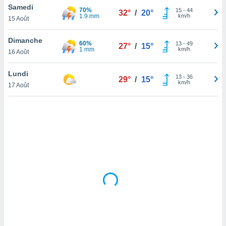
Samedi
lisé en
70%
15
-
44
32°
/
20°
1.9 mm
km/h
 de
15 Août
. Vous
rouver
Dimanche
60%
13
-
49
27°
/
15°
1 mm
km/h
16 Août
ations
re
Lundi
que de
13
-
36
29°
/
15°
km/h
kies
17 Août
r votre
ement à
ment en
sur le
res des
kies
le au
page de
te web.
MENT,
 les